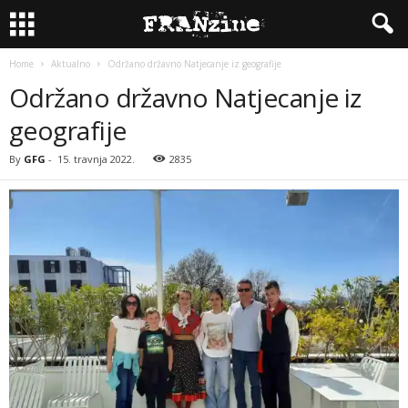
Home
Aktualno
Održano državno Natjecanje iz geografije
Održano državno Natjecanje iz
geografije
By
GFG
-
15. travnja 2022.
2835