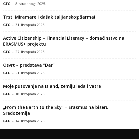
GFG
-
8. studenoga 2025.
Trst, Miramare i dašak talijanskog šarma!
GFG
-
31. listopada 2025.
Active Citizenship – Financial Literacy – domaćinstvo na
ERASMUS+ projektu
GFG
-
27. listopada 2025.
Osvrt – predstava “Dar”
GFG
-
21. listopada 2025.
Moje putovanje na Island, zemlju leda i vatre
GFG
-
18. listopada 2025.
„From the Earth to the Sky“ – Erasmus na biseru
Sredozemlja
GFG
-
14. listopada 2025.