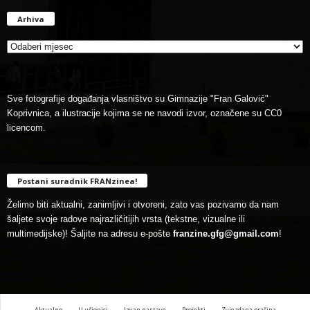
Arhiva
Arhiva
Sve fotografije događanja vlasništvo su Gimnazije "Fran Galović"
Koprivnica, a ilustracije kojima se ne navodi izvor, označene su CC0
licencom.
Postani suradnik FRANzinea!
Želimo biti aktualni, zanimljivi i otvoreni, zato vas pozivamo da nam
šaljete svoje radove najrazličitijih vrsta (tekstne, vizualne ili
multimedijske)! Šaljite na adresu e-pošte
franzine.gfg@gmail.com
!
Aktualno
U učionici
Izvan nastave
Projekti
Zvjezdana prašina