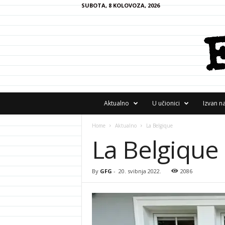
SUBOTA, 8 KOLOVOZA, 2026
F
Aktualno
U učionici
Izvan n
R
A
Home
Aktualno
La Belgique
N
La Belgique
z
i
n
e
By
GFG
-
20. svibnja 2022.
2086