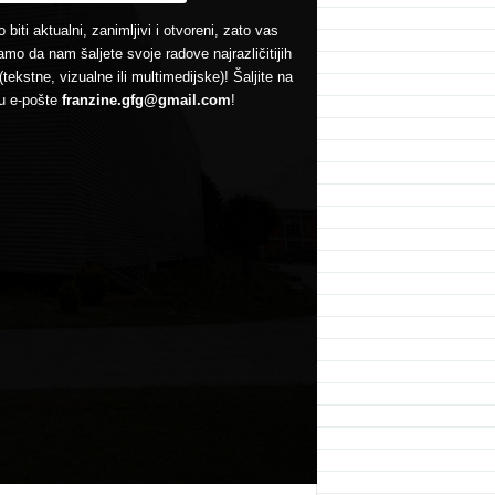
 biti aktualni, zanimljivi i otvoreni, zato vas
mo da nam šaljete svoje radove najrazličitijih
(tekstne, vizualne ili multimedijske)! Šaljite na
u e-pošte
franzine.gfg@gmail.com
!