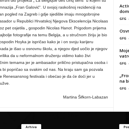
avršni dio projekta „ La Belgique des cinq sens“ u kojem su
Acti
mnazija „Fran Galović“. U svojoj raskošnoj rezidenciji na
doma
an pogled na Zagreb i gdje sjedište imaju mnogobrojne
GFG
sador u Republici Hrvatskoj Njegova Ekscelencija Nicolaas
kroz pet osjetila „ gospodin Nicolas Hanot. Prigodom prijema
Osvr
jbolje fotografije na temu Belgija, a u stručnom žiriju je bio
GFG
ospodin Hoyka je ispričao kako je i on svoju karijeru
 kada je išao u osnovnu školu, a njegov djed uočio je njegov
Moje
vatr
o prilika da u neformalnom druženju vidimo kako živi
im temama jer je ambasador prilično pristupačna osoba i
GFG
da bi popričao sa svakim od nas. Na kraju sam ga pozvala
„Fro
e Renesansnog festivala i obećao je da će doći jer u
na b
gužve.
GFG
Martina Šifkorn-Labazan
Arhiva
Pos
Arhiva