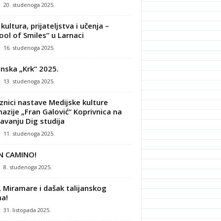
-
20. studenoga 2025.
kultura, prijateljstva i učenja –
ool of Smiles” u Larnaci
-
16. studenoga 2025.
nska „Krk“ 2025.
-
13. studenoga 2025.
znici nastave Medijske kulture
azije „Fran Galović“ Koprivnica na
avanju Dig studija
-
11. studenoga 2025.
N CAMINO!
-
8. studenoga 2025.
, Miramare i dašak talijanskog
a!
-
31. listopada 2025.