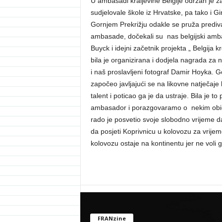
U ambasadi kraljevine Belgije održan je z
sudjelovale škole iz Hrvatske, pa tako i Gi
Gornjem Prekrižju odakle se pruža prediv
ambasade, dočekali su nas belgijski amba
Buyck i idejni začetnik projekta „ Belgija 
bila je organizirana i dodjela nagrada za na
i naš proslavljeni fotograf Damir Hoyka. G
započeo javljajući se na likovne natječaje
talent i poticao ga je da ustraje. Bila je t
ambasador i porazgovaramo o nekim običn
rado je posvetio svoje slobodno vrijeme 
da posjeti Koprivnicu u kolovozu za vrijem
kolovozu ostaje na kontinentu jer ne voli 
FRANzine