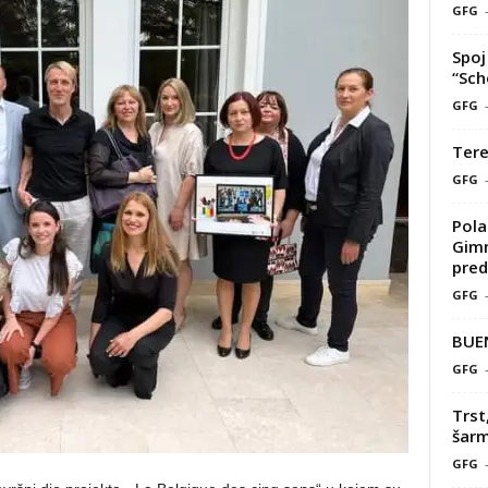
GFG
Spoj 
“Sch
GFG
Tere
GFG
Pola
Gimn
pred
GFG
BUE
GFG
Trst
šarm
GFG