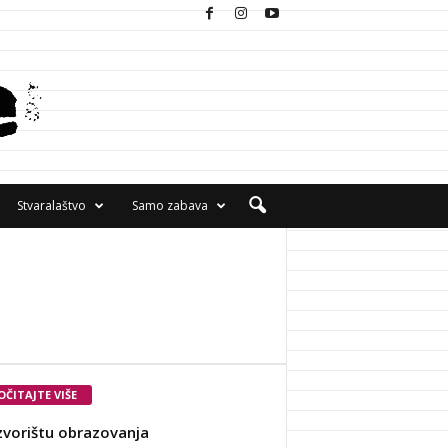
Stvaralaštvo
Samo zabava
OČITAJTE VIŠE
zvorištu obrazovanja