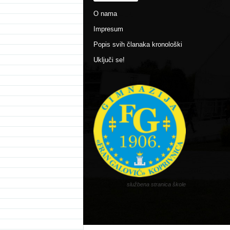
O nama
Impresum
Popis svih članaka kronološki
Uključi se!
službena stranica škole