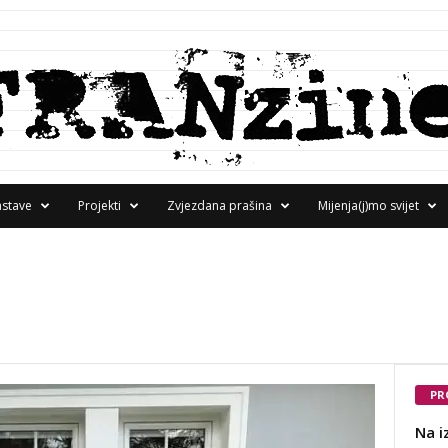
astave
Projekti
Zvjezdana prašina
Mijenja(j)mo svijet
PR
Na i