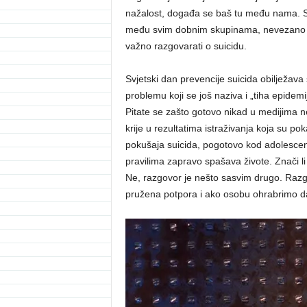
nažalost, događa se baš tu među nama. Suic
među svim dobnim skupinama, nevezano o s
važno razgovarati o suicidu.
Svjetski dan prevencije suicida obilježava 
problemu koji se još naziva i „tiha epidemij
Pitate se zašto gotovo nikad u medijima ne
krije u rezultatima istraživanja koja su po
pokušaja suicida, pogotovo kod adolescena
pravilima zapravo spašava živote. Znači li
Ne, razgovor je nešto sasvim drugo. Razgo
pružena potpora i ako osobu ohrabrimo d