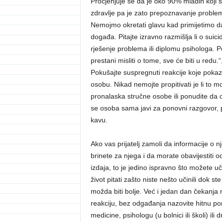
Procjenjuje se da je oko 90% mladih koji 
zdravlje pa je zato prepoznavanje problem
Nemojmo okretati glavu kad primijetimo da
događa. Pitajte izravno razmišlja li o sui
rješenje problema ili diplomu psihologa. 
prestani misliti o tome, sve će biti u redu.“
Pokušajte suspregnuti reakcije koje pokaz
osobu. Nikad nemojte propitivati je li to
pronalaska stručne osobe ili ponudite da os
se osoba sama javi za ponovni razgovor, po
kavu.
Ako vas prijatelj zamoli da informacije o 
brinete za njega i da morate obavijestiti
izdaja, to je jedino ispravno što možete učini
život pitati zašto niste nešto učinili dok s
možda biti bolje. Već i jedan dan čekanja 
reakciju, bez odgađanja nazovite hitnu pom
medicine, psihologu (u bolnici ili školi) il