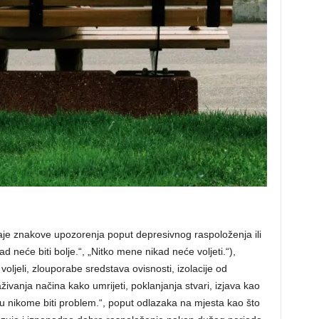
, daje znakove upozorenja poput depresivnog raspoloženja ili
 neće biti bolje.“, „Nitko mene nikad neće voljeti.“),
 voljeli, zlouporabe sredstava ovisnosti, izolacije od
istraživanja načina kako umrijeti, poklanjanja stvari, izjava kao
u nikome biti problem.“, poput odlazaka na mjesta kao što