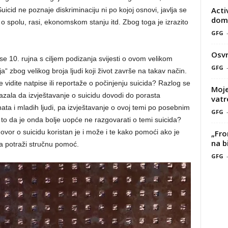
Acti
id ne poznaje diskriminaciju ni po kojoj osnovi, javlja se
doma
polu, rasi, ekonomskom stanju itd. Zbog toga je izrazito
GFG
Osvr
se 10. rujna s ciljem podizanja svijesti o ovom velikom
GFG
a“ zbog velikog broja ljudi koji život završe na takav način.
 vidite natpise ili reportaže o počinjenju suicida? Razlog se
Moje
kazala da izvještavanje o suicidu dovodi do porasta
vatr
ta i mladih ljudi, pa izvještavanje o ovoj temi po posebnim
GFG
 to da je onda bolje uopće ne razgovarati o temi suicida?
vor o suicidu koristan je i može i te kako pomoći ako je
„Fro
na b
a potraži stručnu pomoć.
GFG