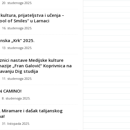
-
20. studenoga 2025.
kultura, prijateljstva i učenja –
ool of Smiles” u Larnaci
-
16. studenoga 2025.
nska „Krk“ 2025.
-
13. studenoga 2025.
znici nastave Medijske kulture
azije „Fran Galović“ Koprivnica na
avanju Dig studija
-
11. studenoga 2025.
N CAMINO!
-
8. studenoga 2025.
, Miramare i dašak talijanskog
a!
-
31. listopada 2025.