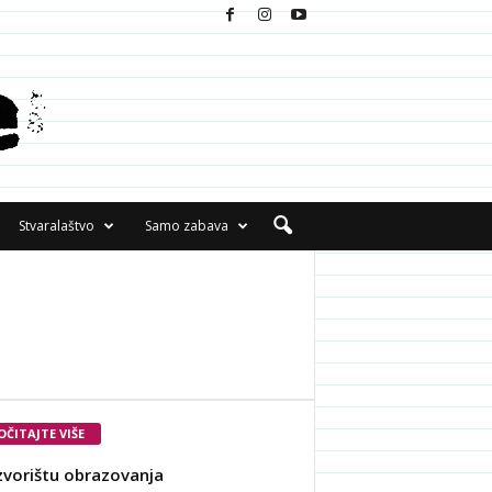
Stvaralaštvo
Samo zabava
OČITAJTE VIŠE
zvorištu obrazovanja