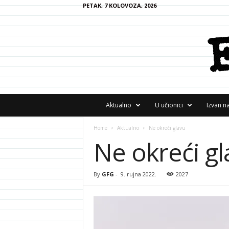
PETAK, 7 KOLOVOZA, 2026
F
Aktualno
U učionici
Izvan n
R
A
Home
Aktualno
Ne okreći glavu
N
Ne okreći g
z
i
n
e
By
GFG
-
9. rujna 2022.
2027