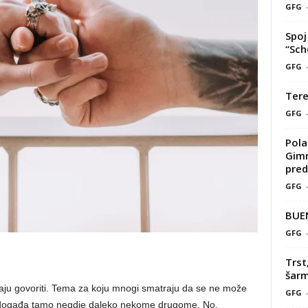
GFG
Spoj 
“Sch
GFG
Tere
GFG
Pola
Gimn
pred
GFG
BUE
GFG
Trst
šarm
vaju govoriti. Tema za koju mnogi smatraju da se ne može
GFG
 se događa tamo negdje daleko nekome drugome. No,