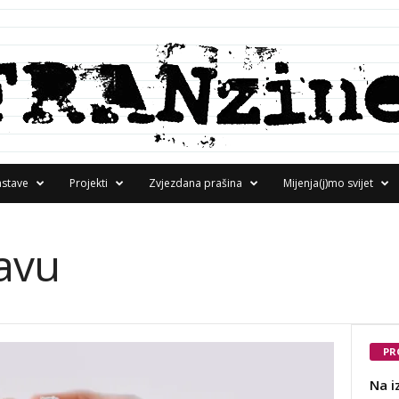
astave
Projekti
Zvjezdana prašina
Mijenja(j)mo svijet
lavu
PR
Na i