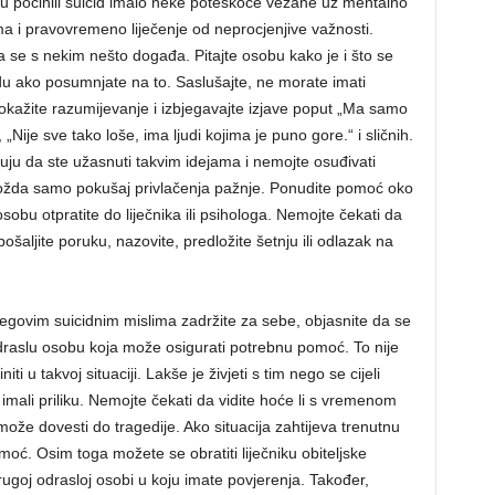
su počinili suicid imalo neke poteškoće vezane uz mentalno
a i pravovremeno liječenje od neprocjenjive važnosti.
 se s nekim nešto događa. Pitajte osobu kako je i što se
cidu ako posumnjate na to. Saslušajte, ne morate imati
Pokažite razumijevanje i izbjegavajte izjave poput „Ma samo
, „Nije sve tako loše, ima ljudi kojima je puno gore.“ i sličnih.
uju da ste užasnuti takvim idejama i nemojte osuđivati
 možda samo pokušaj privlačenja pažnje. Ponudite pomoć oko
obu otpratite do liječnika ili psihologa. Nemojte čekati da
šaljite poruku, nazovite, predložite šetnju ili odlazak na
njegovim suicidnim mislima zadržite za sebe, objasnite da se
 odraslu osobu koja može osigurati potrebnu pomoć. To nije
ti u takvoj situaciji. Lakše je živjeti s tim nego se cijeli
te imali priliku. Nemojte čekati da vidite hoće li s vremenom
može dovesti do tragedije. Ako situacija zahtijeva trenutnu
oć. Osim toga možete se obratiti liječniku obiteljske
i drugoj odrasloj osobi u koju imate povjerenja. Također,