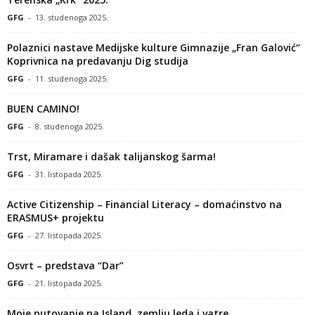
GFG
-
13. studenoga 2025.
Polaznici nastave Medijske kulture Gimnazije „Fran Galović“
Koprivnica na predavanju Dig studija
GFG
-
11. studenoga 2025.
BUEN CAMINO!
GFG
-
8. studenoga 2025.
Trst, Miramare i dašak talijanskog šarma!
GFG
-
31. listopada 2025.
Active Citizenship – Financial Literacy – domaćinstvo na
ERASMUS+ projektu
GFG
-
27. listopada 2025.
Osvrt – predstava “Dar”
GFG
-
21. listopada 2025.
Moje putovanje na Island, zemlju leda i vatre