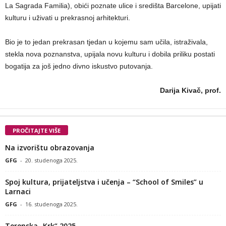
La Sagrada Familia), obići poznate ulice i središta Barcelone, upijati
kulturu i uživati u prekrasnoj arhitekturi.
Bio je to jedan prekrasan tjedan u kojemu sam učila, istraživala,
stekla nova poznanstva, upijala novu kulturu i dobila priliku postati
bogatija za još jedno divno iskustvo putovanja.
Darija Kivač, prof.
PROČITAJTE VIŠE
Na izvorištu obrazovanja
GFG
-
20. studenoga 2025.
Spoj kultura, prijateljstva i učenja – “School of Smiles” u
Larnaci
GFG
-
16. studenoga 2025.
Terenska „Krk“ 2025.