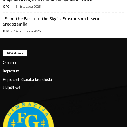
GFG
-
18. listopada 2025.
„From the Earth to the Sky“ – Erasmus na biseru
Sredozemlja
GFG
-
14. listopada 2025.
FRANzine
O nama
Impresum
Popis svih članaka kronološki
Uključi se!