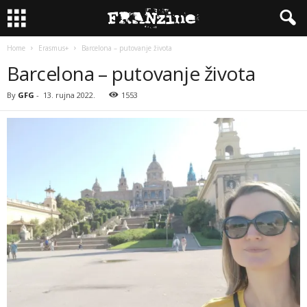
Home
Erasmus+
Barcelona – putovanje života
Barcelona – putovanje života
By
GFG
-
13. rujna 2022.
1553