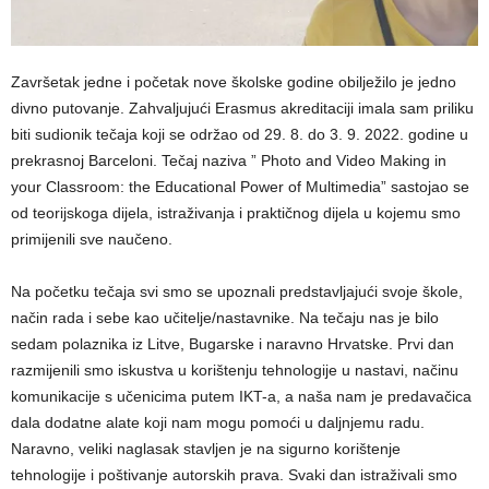
Završetak jedne i početak nove školske godine obilježilo je jedno
divno putovanje. Zahvaljujući Erasmus akreditaciji imala sam priliku
biti sudionik tečaja koji se održao od 29. 8. do 3. 9. 2022. godine u
prekrasnoj Barceloni. Tečaj naziva ” Photo and Video Making in
your Classroom: the Educational Power of Multimedia” sastojao se
od teorijskoga dijela, istraživanja i praktičnog dijela u kojemu smo
primijenili sve naučeno.
Na početku tečaja svi smo se upoznali predstavljajući svoje škole,
način rada i sebe kao učitelje/nastavnike. Na tečaju nas je bilo
sedam polaznika iz Litve, Bugarske i naravno Hrvatske. Prvi dan
razmijenili smo iskustva u korištenju tehnologije u nastavi, načinu
komunikacije s učenicima putem IKT-a, a naša nam je predavačica
dala dodatne alate koji nam mogu pomoći u daljnjemu radu.
Naravno, veliki naglasak stavljen je na sigurno korištenje
tehnologije i poštivanje autorskih prava. Svaki dan istraživali smo