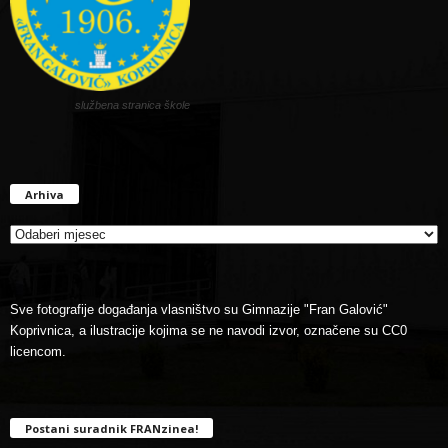
službena stranica škole
Arhiva
Arhiva
Sve fotografije događanja vlasništvo su Gimnazije "Fran Galović"
Koprivnica, a ilustracije kojima se ne navodi izvor, označene su CC0
licencom.
Postani suradnik FRANzinea!