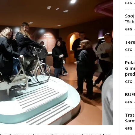
GFG
Spoj 
“Sch
GFG
Tere
GFG
Pola
Gimn
pred
GFG
BUE
GFG
Trst
šarm
GFG