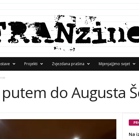
astave
Projekti
Zvjezdana prašina
Mijenja(j)mo svijet
enoe
 putem do Augusta 
PR
Na i