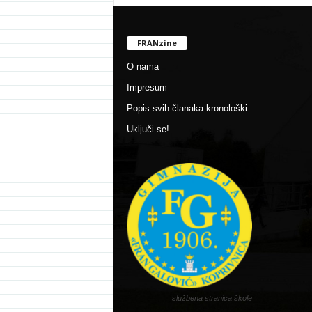
FRANzine
O nama
Impresum
Popis svih članaka kronološki
Uključi se!
službena stranica škole