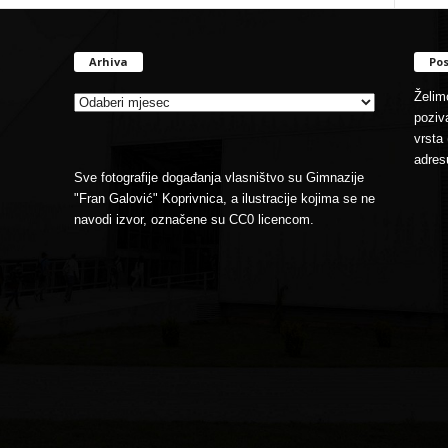
Arhiva
Pos
Arhiva
Želimo
poziva
vrsta 
adres
Sve fotografije događanja vlasništvo su Gimnazije
"Fran Galović" Koprivnica, a ilustracije kojima se ne
navodi izvor, označene su CC0 licencom.