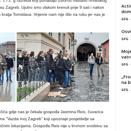
 c i 2. g razreda koji pohađaju izbornu nastavu hrvatskog
Acti
i su Zagreb. Ujutro smo vlakom krenuli prije 9 sati i nakon
doma
g kralja Tomislava. Vrijeme nam nije išlo na ruku jer nas je
GFG
Osvr
GFG
Moje
vatr
GFG
„Fro
na b
GFG
ačića gdje nas je čekala gospođa Jasmina Reis, čuvarica
ama “Vazda moj Zagreb” koji upoznaje posjetitelje sa
ičnim lokacijama. Gospođa Reis nije u krvnom srodstvu sa