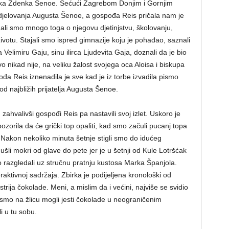
ka Zdenka Šenoe. Šećući Zagrebom Donjim i Gornjim
djelovanja Augusta Šenoe, a gospođa Reis pričala nam je
nali smo mnogo toga o njegovu djetinjstvu, školovanju,
otu. Stajali smo ispred gimnazije koju je pohađao, saznali
 Velimiru Gaju, sinu ilirca Ljudevita Gaja, doznali da je bio
vo nikad nije, na veliku žalost svojega oca Aloisa i biskupa
ođa Reis iznenadila je sve kad je iz torbe izvadila pismo
od najbližih prijatelja Augusta Šenoe.
zahvalivši gospođi Reis pa nastavili svoj izlet. Uskoro je
zorila da će grički top opaliti, kad smo začuli pucanj topa
 Nakon nekoliko minuta šetnje stigli smo do idućeg
šli mokri od glave do pete jer je u šetnji od Kule Lotršćak
 razgledali uz stručnu pratnju kustosa Marka Španjola.
eraktivnoj sadržaja. Zbirka je podijeljena kronološki od
trija čokolade. Meni, a mislim da i većini, najviše se svidio
smo na žlicu mogli jesti čokolade u neograničenim
i u tu sobu.