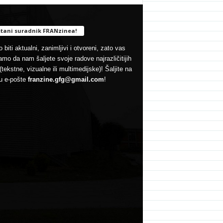
tani suradnik FRANzinea!
 biti aktualni, zanimljivi i otvoreni, zato vas
mo da nam šaljete svoje radove najrazličitijih
(tekstne, vizualne ili multimedijske)! Šaljite na
u e-pošte
franzine.gfg@gmail.com
!