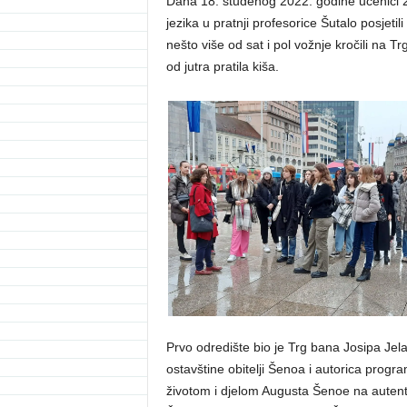
Dana 18. studenog 2022. godine učenici 2.
jezika u pratnji profesorice Šutalo posjetil
nešto više od sat i pol vožnje kročili na Tr
od jutra pratila kiša.
Prvo odredište bio je Trg bana Josipa Jel
ostavštine obitelji Šenoa i autorica progr
životom i djelom Augusta Šenoe na autent