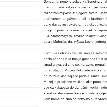
Šenoama, nego je pokćerka Šenoina unu
gradom, zaustavljali smo se na mjestima 
razne zanimljivosti iz njegova života. Doz
društvenom angažmanu, ali i o bračnom živ
da je davao instrukcije iz hrvatskoga jezika
poliglot i pravi renesansni čovjek, a zapra
J. J. Strossmayera, završio fakultet. Gosp
Lovre Mahniča, da,
prijana
Lovre, jednog 
Kod Kule Lotršćak završili smo sa šetnjom 
došlo podne i iako nas je gospođa Reis upo
iznad glava, svi smo se, naravno, prepali.
odredišta, do Muzeja čokolade u koji smo u
do Muzeja kiša najjače padala. Muzej smo
Muzej je prosječne veličine, ali s puno int
otkrića kakaovca do današnjih velikih indus
štand sa slavinama tekuće čokolade gdje 
količinama pa smo se nekoliko puta vraćal