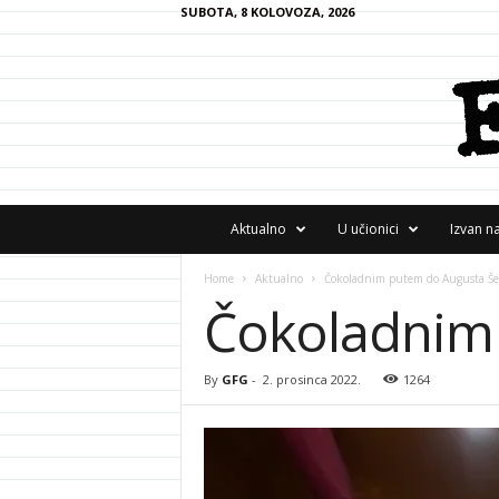
SUBOTA, 8 KOLOVOZA, 2026
F
Aktualno
U učionici
Izvan n
R
A
Home
Aktualno
Čokoladnim putem do Augusta Š
N
Čokoladnim
z
i
n
e
By
GFG
-
2. prosinca 2022.
1264