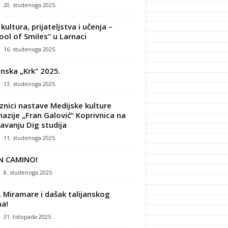
-
20. studenoga 2025.
kultura, prijateljstva i učenja –
ool of Smiles” u Larnaci
-
16. studenoga 2025.
nska „Krk“ 2025.
-
13. studenoga 2025.
znici nastave Medijske kulture
azije „Fran Galović“ Koprivnica na
avanju Dig studija
-
11. studenoga 2025.
N CAMINO!
-
8. studenoga 2025.
, Miramare i dašak talijanskog
a!
-
31. listopada 2025.