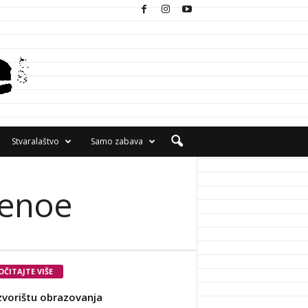
Stvaralaštvo
Samo zabava
Šenoe
OČITAJTE VIŠE
zvorištu obrazovanja