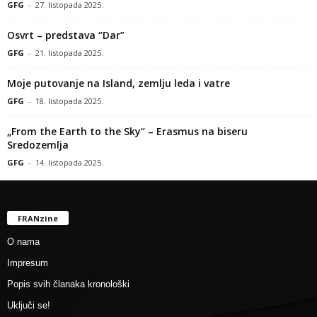
GFG
-
27. listopada 2025.
Osvrt – predstava “Dar”
GFG
-
21. listopada 2025.
Moje putovanje na Island, zemlju leda i vatre
GFG
-
18. listopada 2025.
„From the Earth to the Sky“ – Erasmus na biseru
Sredozemlja
GFG
-
14. listopada 2025.
FRANzine
O nama
Impresum
Popis svih članaka kronološki
Uključi se!