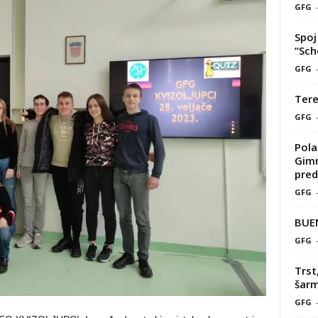
GFG
Spoj 
“Sch
GFG
Tere
GFG
Pola
Gimn
pred
GFG
BUE
GFG
Trst
šarm
GFG