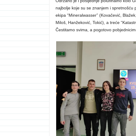
Održano je i posljednje polufinalno kolo
najbolje koje su se znanjem i spretnošću pla
ekipa “Mineralwasser” (Kovačević, Blažek
Miloš, Hanžeković, Tokić), a treće “Katast
Čestitamo svima, a pogotovo pobjednicim