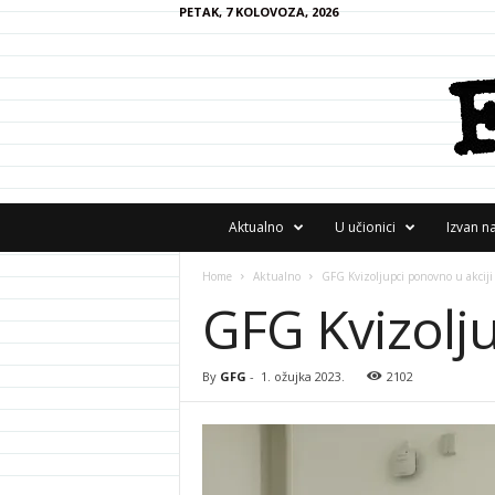
PETAK, 7 KOLOVOZA, 2026
F
Aktualno
U učionici
Izvan n
R
A
Home
Aktualno
GFG Kvizoljupci ponovno u akciji
N
GFG Kvizolju
z
i
n
e
By
GFG
-
1. ožujka 2023.
2102