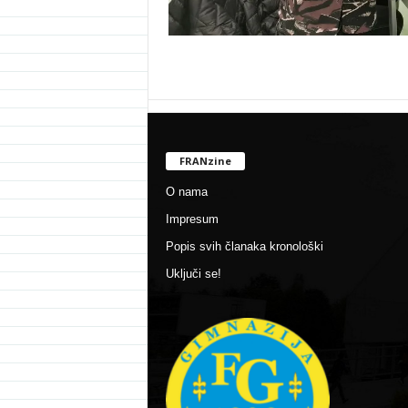
FRANzine
O nama
Impresum
Popis svih članaka kronološki
Uključi se!