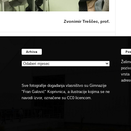
Zvonimir Treščec, prof.
Arhiva
Pos
Arhiva
Želimo
poziva
vrsta 
adres
Sve fotografije događanja vlasništvo su Gimnazije
"Fran Galović" Koprivnica, a ilustracije kojima se ne
navodi izvor, označene su CC0 licencom.