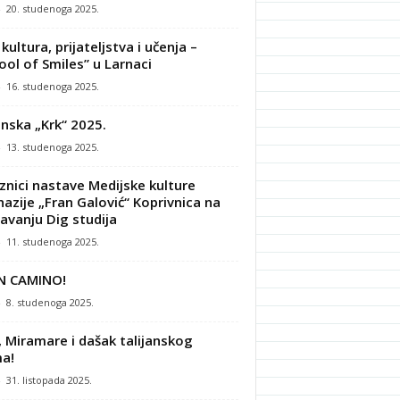
-
20. studenoga 2025.
kultura, prijateljstva i učenja –
ool of Smiles” u Larnaci
-
16. studenoga 2025.
nska „Krk“ 2025.
-
13. studenoga 2025.
znici nastave Medijske kulture
azije „Fran Galović“ Koprivnica na
avanju Dig studija
-
11. studenoga 2025.
N CAMINO!
-
8. studenoga 2025.
, Miramare i dašak talijanskog
a!
-
31. listopada 2025.