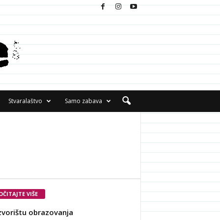
Stvaralaštvo
Samo zabava
OČITAJTE VIŠE
zvorištu obrazovanja