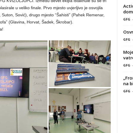
 GFG KVIZOLJUPCI. Između devet ekipa istaknule su se tri
Acti
sirale u veliko finale. Prvo mjesto uvjerljivo je osvojila
doma
, Suton, Sović), drugo mjesto “Šahisti” (Pahek Remenar,
GFG
rofa” (Glavina, Horvat, Šadek, Škrobar).
a!
Osvr
GFG
Moje
vatr
GFG
„Fro
na b
GFG