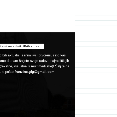
tani suradnik FRANzinea!
 biti aktualni, zanimljivi i otvoreni, zato vas
mo da nam šaljete svoje radove najrazličitijih
(tekstne, vizualne ili multimedijske)! Šaljite na
u e-pošte
franzine.gfg@gmail.com
!