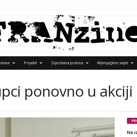
astave
Projekti
Zvjezdana prašina
Mijenja(j)mo svijet
pci ponovno u akciji
PR
Na i