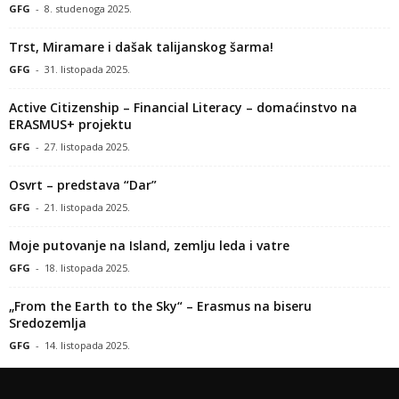
GFG
-
8. studenoga 2025.
Trst, Miramare i dašak talijanskog šarma!
GFG
-
31. listopada 2025.
Active Citizenship – Financial Literacy – domaćinstvo na
ERASMUS+ projektu
GFG
-
27. listopada 2025.
Osvrt – predstava “Dar”
GFG
-
21. listopada 2025.
Moje putovanje na Island, zemlju leda i vatre
GFG
-
18. listopada 2025.
„From the Earth to the Sky“ – Erasmus na biseru
Sredozemlja
GFG
-
14. listopada 2025.