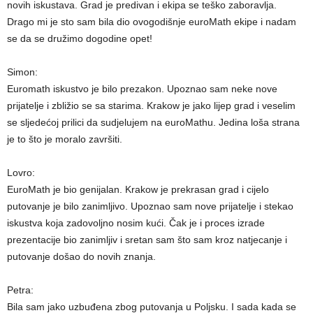
novih iskustava. Grad je predivan i ekipa se teško zaboravlja.
Drago mi je sto sam bila dio ovogodišnje euroMath ekipe i nadam
se da se družimo dogodine opet!
Simon:
Euromath iskustvo je bilo prezakon. Upoznao sam neke nove
prijatelje i zbližio se sa starima. Krakow je jako lijep grad i veselim
se sljedećoj prilici da sudjelujem na euroMathu. Jedina loša strana
je to što je moralo završiti.
Lovro:
EuroMath je bio genijalan. Krakow je prekrasan grad i cijelo
putovanje je bilo zanimljivo. Upoznao sam nove prijatelje i stekao
iskustva koja zadovoljno nosim kući. Čak je i proces izrade
prezentacije bio zanimljiv i sretan sam što sam kroz natjecanje i
putovanje došao do novih znanja.
Petra:
Bila sam jako uzbuđena zbog putovanja u Poljsku. I sada kada se