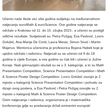
Učenici naše škole već više godina sudjeluju na međunarodnom
natjecanju euroMath & euroScience. Ove godine natjecanje se
održalo u Krakowu od 11. do 15. ožujka 2023., a učenici su postigli
odlične rezultate. Sudjelovali su: Petra Požgaj, Eva Pavlović, Lovro
Golubić, Ana-Marija De Conti, Laura Mesar, Simon Sović i Martin
Majerus. Mentorica učenicima je profesorica Bojana Habek koje je
ujedno održala i radionicu. Natjecali su se učenici od 9 do 18
godina iz cijele Europe, a ove godine su čak bili i učenici iz Južne
Koreje. Naši gimnazijalci okušali su se u 3. kategorije, a to su Math
Presentation Competition, Science Presentation Competition i Math
& Science Poster Design Competition. Lovro Golubić osvojio je 2.
mjesto u kategoriji Science Presentation Competition i pohvalu za
dizajn svog postera, a Eva Pavlović i Petra Požgaj osvojile su 2.
mjesto u kategoriji Math & Science Poster Design Competition.
Osim natjecanja i radionica, organizirana je i matematička
konferencija gdje su predavanja držali eminentni europski