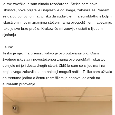
je sve završilo, nisam nimalo razočarana. Stekla sam nova
iskustva, nove prijatelje i najvažnije od svega, zabavila se. Nadam
se da ću ponovno imati priliku da sudjelujem na euroMathu s boljim
iskustvom i novim znanjima stečenima na ovogodišnjem natjecanju.
Iako je sve brzo prošlo, Krakow će mi zauvijek ostati u lijepom
sjećanju.
Laura:
Teško je riječima prenijeti kakvo je ovo putovanje bilo. Osim
životnog iskustva i novostečenog znanja ovo euroMath iskustvo
donijelo mi je i dosta drugih stvari. Zbližila sam se s ljudima i na
kraju svega zabavila se na najbolji mogući način. Toliko sam uživala
da trenutno jedino o čemu razmišljam je ponovni odlazak na
euroMath putovanje.