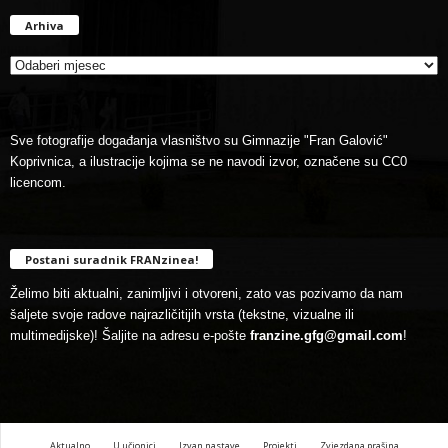
Arhiva
Arhiva
Sve fotografije događanja vlasništvo su Gimnazije "Fran Galović"
Koprivnica, a ilustracije kojima se ne navodi izvor, označene su CC0
licencom.
Postani suradnik FRANzinea!
Želimo biti aktualni, zanimljivi i otvoreni, zato vas pozivamo da nam
šaljete svoje radove najrazličitijih vrsta (tekstne, vizualne ili
multimedijske)! Šaljite na adresu e-pošte
franzine.gfg@gmail.com
!
Aktualno
U učionici
Izvan nastave
Projekti
Zvjezdana prašina