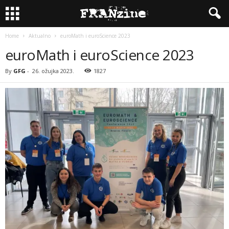
Home
Aktualno
euroMath i euroScience 2023
euroMath i euroScience 2023
By
GFG
-
26. ožujka 2023.
1827