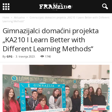
Home
Aktualno
Gimnazijalci domaćini projekta „KA210 I Learn Better with Different
Learning Methods“
Gimnazijalci domaćini projekta
„KA210 I Learn Better with
Different Learning Methods“
By
GFG
-
3. travnja 2023.
1740