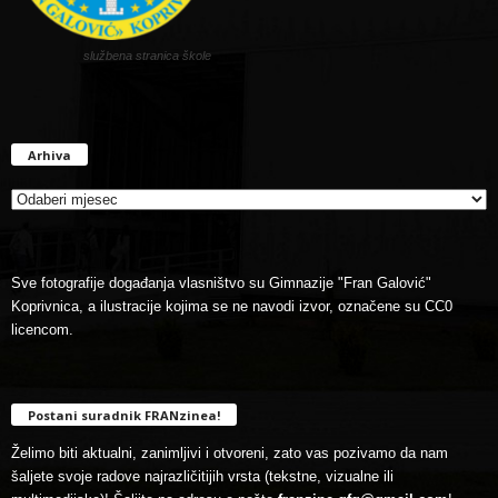
službena stranica škole
Arhiva
Arhiva
Sve fotografije događanja vlasništvo su Gimnazije "Fran Galović"
Koprivnica, a ilustracije kojima se ne navodi izvor, označene su CC0
licencom.
Postani suradnik FRANzinea!
Želimo biti aktualni, zanimljivi i otvoreni, zato vas pozivamo da nam
šaljete svoje radove najrazličitijih vrsta (tekstne, vizualne ili