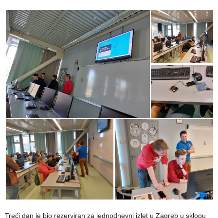
Treći dan je bio rezerviran za jednodnevni izlet u Zagreb u sklopu