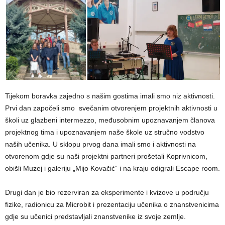
Tijekom boravka zajedno s našim gostima imali smo niz aktivnosti.
Prvi dan započeli smo svečanim otvorenjem projektnih aktivnosti u
školi uz glazbeni intermezzo, međusobnim upoznavanjem članova
projektnog tima i upoznavanjem naše škole uz stručno vodstvo
naših učenika. U sklopu prvog dana imali smo i aktivnosti na
otvorenom gdje su naši projektni partneri prošetali Koprivnicom,
obišli Muzej i galeriju „Mijo Kovačić“ i na kraju odigrali Escape room.
Drugi dan je bio rezerviran za eksperimente i kvizove u području
fizike, radionicu za Microbit i prezentaciju učenika o znanstvenicima
gdje su učenici predstavljali znanstvenike iz svoje zemlje.