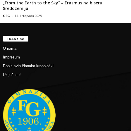
„From the Earth to the Sky“ – Erasmus na biseru
Sredozemlja
GFG
-
14. listopada 2025.
FRANzine
O nama
Impresum
Popis svih članaka kronološki
Uključi se!