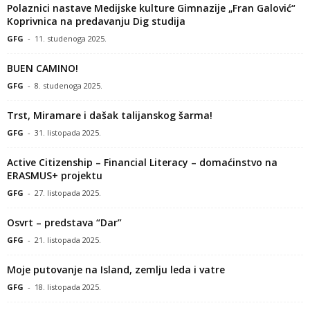
Polaznici nastave Medijske kulture Gimnazije „Fran Galović“
Koprivnica na predavanju Dig studija
GFG
-
11. studenoga 2025.
BUEN CAMINO!
GFG
-
8. studenoga 2025.
Trst, Miramare i dašak talijanskog šarma!
GFG
-
31. listopada 2025.
Active Citizenship – Financial Literacy – domaćinstvo na
ERASMUS+ projektu
GFG
-
27. listopada 2025.
Osvrt – predstava “Dar”
GFG
-
21. listopada 2025.
Moje putovanje na Island, zemlju leda i vatre
GFG
-
18. listopada 2025.