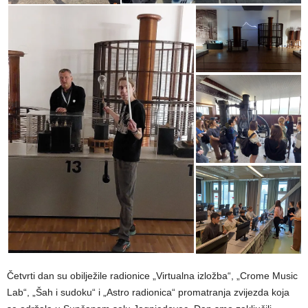
Četvrti dan su obilježile radionice „Virtualna izložba“, „Crome Music
Lab“, „Šah i sudoku“ i „Astro radionica“ promatranja zvijezda koja