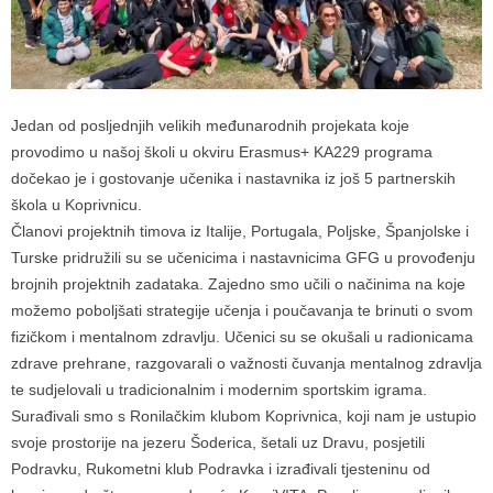
Jedan od posljednjih velikih međunarodnih projekata koje
provodimo u našoj školi u okviru Erasmus+ KA229 programa
dočekao je i gostovanje učenika i nastavnika iz još 5 partnerskih
škola u Koprivnicu.
Članovi projektnih timova iz Italije, Portugala, Poljske, Španjolske i
Turske pridružili su se učenicima i nastavnicima GFG u provođenju
brojnih projektnih zadataka. Zajedno smo učili o načinima na koje
možemo poboljšati strategije učenja i poučavanja te brinuti o svom
fizičkom i mentalnom zdravlju. Učenici su se okušali u radionicama
zdrave prehrane, razgovarali o važnosti čuvanja mentalnog zdravlja
te sudjelovali u tradicionalnim i modernim sportskim igrama.
Surađivali smo s Ronilačkim klubom Koprivnica, koji nam je ustupio
svoje prostorije na jezeru Šoderica, šetali uz Dravu, posjetili
Podravku, Rukometni klub Podravka i izrađivali tjesteninu od