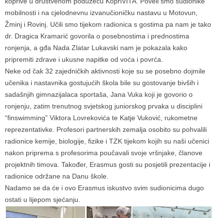
koprive u društvenom poduzeću KopriVITA. Poveli smo sudionike
mobilnosti i na cjelodnevnu izvanučioničku nastavu u Motovun,
Žminj i Rovinj. Učili smo tijekom radionica s gostima pa nam je tako
dr. Dragica Kramarić govorila o posebnostima i prednostima
ronjenja, a gđa Nada Zlatar Lukavski nam je pokazala kako
pripremiti zdrave i ukusne napitke od voća i povrća.
Neke od čak 32 zajedničkih aktivnosti koje su se posebno dojmile
učenika i nastavnika gostujućih škola bile su gostovanje bivših i
sadašnjih gimnazijalaca sportaša, Jana Vuka koji je govorio o
ronjenju, zatim trenutnog svjetskog juniorskog prvaka u disciplini
“finswimming” Viktora Lovrekovića te Katje Vuković, rukometne
reprezentativke. Profesori partnerskih zemalja osobito su pohvalili
radionice kemije, biologije, fizike i TZK tijekom kojih su naši učenici
nakon priprema s profesorima poučavali svoje vršnjake, članove
projektnih timova. Također, Erasmus gosti su posjetili prezentacije i
radionice održane na Danu škole.
Nadamo se da će i ovo Erasmus iskustvo svim sudionicima dugo
ostati u lijepom sjećanju.