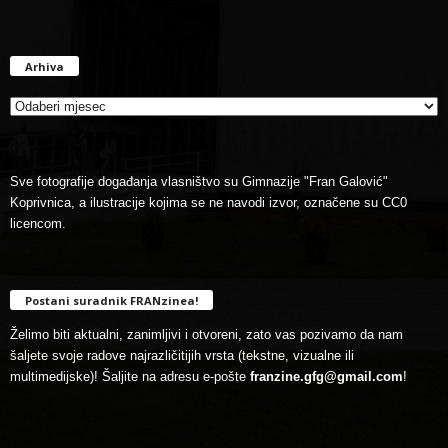
Arhiva
Arhiva
Sve fotografije događanja vlasništvo su Gimnazije "Fran Galović"
Koprivnica, a ilustracije kojima se ne navodi izvor, označene su CC0
licencom.
Postani suradnik FRANzinea!
Želimo biti aktualni, zanimljivi i otvoreni, zato vas pozivamo da nam
šaljete svoje radove najrazličitijih vrsta (tekstne, vizualne ili
multimedijske)! Šaljite na adresu e-pošte
franzine.gfg@gmail.com
!