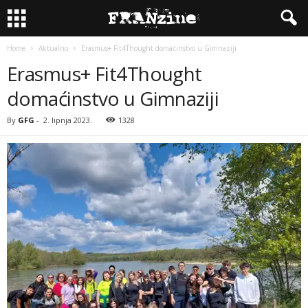
Home
Aktualno
Erasmus+ Fit4Thought domaćinstvo u Gimnaziji
Erasmus+ Fit4Thought
domaćinstvo u Gimnaziji
By
GFG
-
2. lipnja 2023.
1328