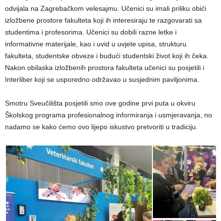
odvijala na Zagrebačkom velesajmu. Učenici su imali priliku obići
izložbene prostore fakulteta koji ih interesiraju te razgovarati sa
studentima i profesorima. Učenici su dobili razne letke i
informativne materijale, kao i uvid u uvjete upisa, strukturu
fakulteta, studentske obveze i budući studentski život koji ih čeka.
Nakon obilaska izložbenih prostora fakulteta učenici su posjetili i
Interliber koji se usporedno održavao u susjednim paviljonima.
Smotru Sveučilišta posjetili smo ove godine prvi puta u okviru
Školskog programa profesionalnog informiranja i usmjeravanja, no
nadamo se kako ćemo ovo lijepo iskustvo pretvoriti u tradiciju.