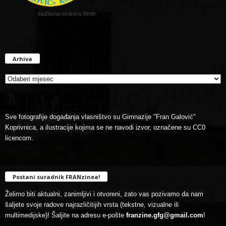
službena stranica škole
Arhiva
Arhiva
Sve fotografije događanja vlasništvo su Gimnazije "Fran Galović"
Koprivnica, a ilustracije kojima se ne navodi izvor, označene su CC0
licencom.
Postani suradnik FRANzinea!
Želimo biti aktualni, zanimljivi i otvoreni, zato vas pozivamo da nam
šaljete svoje radove najrazličitijih vrsta (tekstne, vizualne ili
multimedijske)! Šaljite na adresu e-pošte
franzine.gfg@gmail.com
!