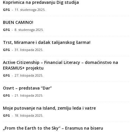
Koprivnica na predavanju Dig studija
GFG
-
11. studenoga 2025.
BUEN CAMINO!
GFG
-
8. studenoga 2025.
Trst, Miramare i dašak talijanskog šarma!
GFG
-
31. listopada 2025.
Active Citizenship – Financial Literacy – domaćinstvo na
ERASMUS+ projektu
GFG
-
27. listopada 2025.
Osvrt – predstava “Dar”
GFG
-
21. listopada 2025.
Moje putovanje na Island, zemlju leda i vatre
GFG
-
18. listopada 2025.
„From the Earth to the Sky“ – Erasmus na biseru