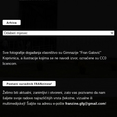
Arhiva
Arhiva
Sve fotografije događanja vlasništvo su Gimnazije "Fran Galović"
Koprivnica, a ilustracije kojima se ne navodi izvor, označene su CC0
licencom.
Postani suradnik FRANzinea!
Želimo biti aktualni, zanimljivi i otvoreni, zato vas pozivamo da nam
šaljete svoje radove najrazličitijih vrsta (tekstne, vizualne ili
multimedijske)! Šaljite na adresu e-pošte
franzine.gfg@gmail.com
!