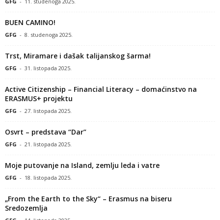
GFG
-
11. studenoga 2025.
BUEN CAMINO!
GFG
-
8. studenoga 2025.
Trst, Miramare i dašak talijanskog šarma!
GFG
-
31. listopada 2025.
Active Citizenship – Financial Literacy – domaćinstvo na
ERASMUS+ projektu
GFG
-
27. listopada 2025.
Osvrt – predstava “Dar”
GFG
-
21. listopada 2025.
Moje putovanje na Island, zemlju leda i vatre
GFG
-
18. listopada 2025.
„From the Earth to the Sky“ – Erasmus na biseru
Sredozemlja