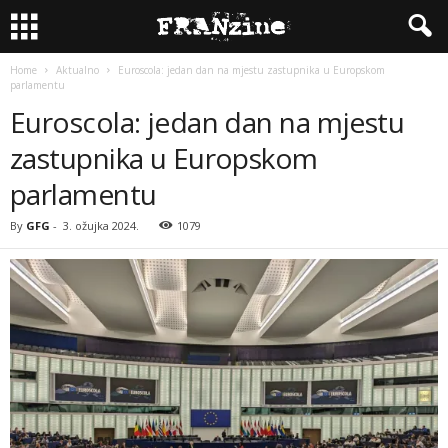
Home
Aktualno
Euroscola: jedan dan na mjestu zastupnika u Europskom
parlamentu
Euroscola: jedan dan na mjestu
zastupnika u Europskom
parlamentu
By
GFG
-
3. ožujka 2024.
1079