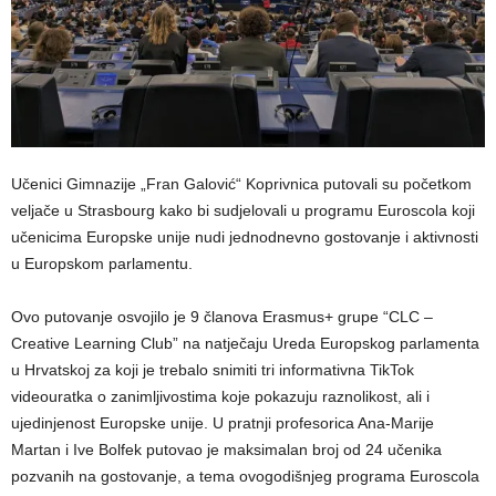
Učenici Gimnazije „Fran Galović“ Koprivnica putovali su početkom
veljače u Strasbourg kako bi sudjelovali u programu Euroscola koji
učenicima Europske unije nudi jednodnevno gostovanje i aktivnosti
u Europskom parlamentu.
Ovo putovanje osvojilo je 9 članova Erasmus+ grupe “CLC –
Creative Learning Club” na natječaju Ureda Europskog parlamenta
u Hrvatskoj za koji je trebalo snimiti tri informativna TikTok
videouratka o zanimljivostima koje pokazuju raznolikost, ali i
ujedinjenost Europske unije. U pratnji profesorica Ana-Marije
Martan i Ive Bolfek putovao je maksimalan broj od 24 učenika
pozvanih na gostovanje, a tema ovogodišnjeg programa Euroscola