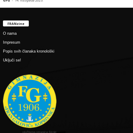
GFG
-
14. listopada 2025.
FRANzine
O nama
Impresum
Popis svih članaka kronološki
Uključi se!
službena stranica škole