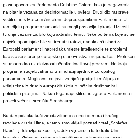
glasnogovornica Parlamenta Delphine Colard, koja je odgovarala
na pitanja vezana za dezinformacije u svijetu. Drugi dio rasprave
vodili smo s Marcom Angelom, dopredsjednikom Parlamenta. U
tom dijelu programa sudionici su mogli postavljati pitanja i iznositi
tvrdnje vezane za bilo koju aktualnu temu. Neke od tema koje su se
najviše spominjale bile su trenutni ratovi, nadolazeći izbori za
Europski parlament i napredak umjetne inteligencije te problemi
kao što su starenje europskog stanovništva i nejednakost. Profesori
su usporedno uz aktivnosti učenika imali svoj program. Na kraju
programa sudjelovali smo u simulaciji sjednice Europskog
parlamenta. Mogli smo se javiti za riječ i podijeliti mišljenja s
vršnjacima iz drugih europskih škola o važnim društvenim i
političkim pitanjima. Nakon toga napustili smo zgradu Parlamenta i
proveli večer u središtu Strasbourga.
Na dan polaska kući zaustavili smo se radi odmora i kraćeg
razgleda grada Ülma, a tamo smo vidjeli poznati hotel „Schiefes
Haus”, tj. Iskrivljenu kuću, gradsku vijećnicu i katedralu Ülm
Munster. Slobodno vrijeme iskoristili smo za kupnju suvenira i