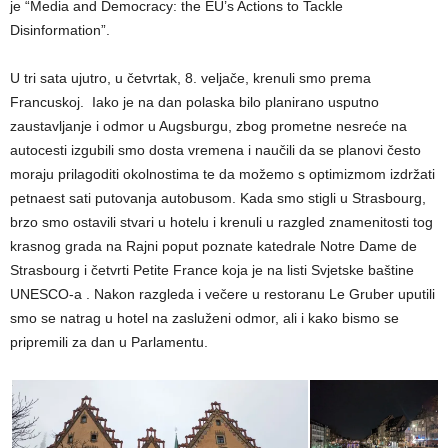
je “Media and Democracy: the EU’s Actions to Tackle
Disinformation”.
U tri sata ujutro, u četvrtak, 8. veljače, krenuli smo prema
Francuskoj. Iako je na dan polaska bilo planirano usputno
zaustavljanje i odmor u Augsburgu, zbog prometne nesreće na
autocesti izgubili smo dosta vremena i naučili da se planovi često
moraju prilagoditi okolnostima te da možemo s optimizmom izdržati
petnaest sati putovanja autobusom. Kada smo stigli u Strasbourg,
brzo smo ostavili stvari u hotelu i krenuli u razgled znamenitosti tog
krasnog grada na Rajni poput poznate katedrale Notre Dame de
Strasbourg i četvrti Petite France koja je na listi Svjetske baštine
UNESCO-a . Nakon razgleda i večere u restoranu Le Gruber uputili
smo se natrag u hotel na zasluženi odmor, ali i kako bismo se
pripremili za dan u Parlamentu.