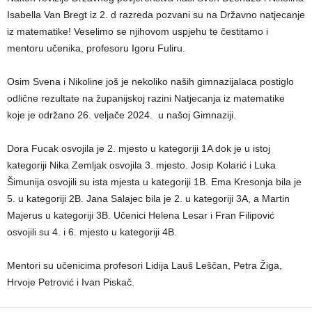
Isabella Van Bregt iz 2. d razreda pozvani su na Državno natjecanje
iz matematike! Veselimo se njihovom uspjehu te čestitamo i
mentoru učenika, profesoru Igoru Fuliru.
Osim Svena i Nikoline još je nekoliko naših gimnazijalaca postiglo
odlične rezultate na županijskoj razini Natjecanja iz matematike
koje je održano 26. veljače 2024. u našoj Gimnaziji.
Dora Fucak osvojila je 2. mjesto u kategoriji 1A dok je u istoj
kategoriji Nika Zemljak osvojila 3. mjesto. Josip Kolarić i Luka
Šimunija osvojili su ista mjesta u kategoriji 1B. Ema Kresonja bila je
5. u kategoriji 2B. Jana Salajec bila je 2. u kategoriji 3A, a Martin
Majerus u kategoriji 3B. Učenici Helena Lesar i Fran Filipović
osvojili su 4. i 6. mjesto u kategoriji 4B.
Mentori su učenicima profesori Lidija Lauš Leščan, Petra Žiga,
Hrvoje Petrović i Ivan Piskač.