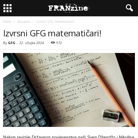
Home
Aktualno
Izvrsni GFG matematičari!
Izvrsni GFG matematičari!
By
GFG
-
22. ožujka 2024.
972
Nakon revizije Državnog povjerenstva naši Sven Džendžo i Nikolina