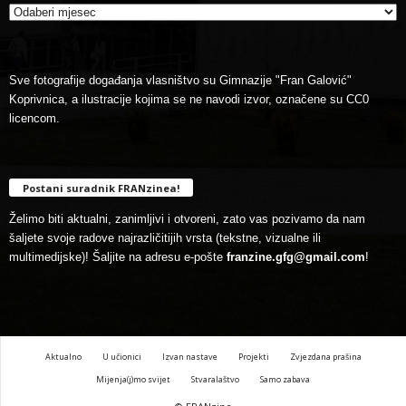
Sve fotografije događanja vlasništvo su Gimnazije "Fran Galović"
Koprivnica, a ilustracije kojima se ne navodi izvor, označene su CC0
licencom.
Postani suradnik FRANzinea!
Želimo biti aktualni, zanimljivi i otvoreni, zato vas pozivamo da nam
šaljete svoje radove najrazličitijih vrsta (tekstne, vizualne ili
multimedijske)! Šaljite na adresu e-pošte
franzine.gfg@gmail.com
!
Aktualno
U učionici
Izvan nastave
Projekti
Zvjezdana prašina
Mijenja(j)mo svijet
Stvaralaštvo
Samo zabava