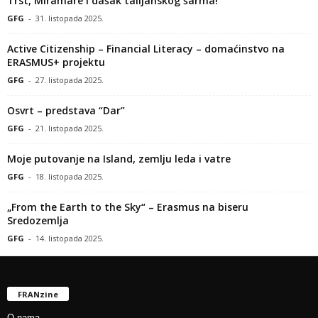
Trst, Miramare i dašak talijanskog šarma!
GFG
-
31. listopada 2025.
Active Citizenship – Financial Literacy – domaćinstvo na
ERASMUS+ projektu
GFG
-
27. listopada 2025.
Osvrt – predstava “Dar”
GFG
-
21. listopada 2025.
Moje putovanje na Island, zemlju leda i vatre
GFG
-
18. listopada 2025.
„From the Earth to the Sky“ – Erasmus na biseru
Sredozemlja
GFG
-
14. listopada 2025.
FRANzine
O nama