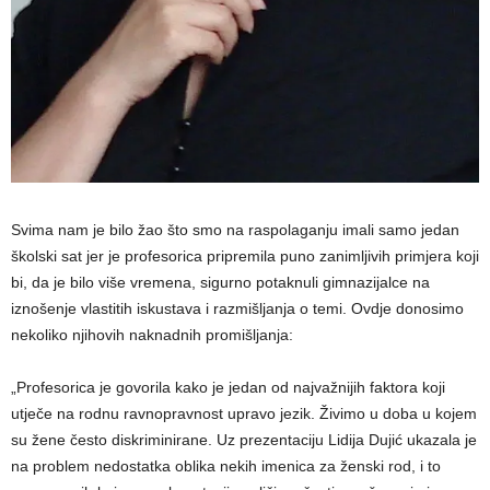
Svima nam je bilo žao što smo na raspolaganju imali samo jedan
školski sat jer je profesorica pripremila puno zanimljivih primjera koji
bi, da je bilo više vremena, sigurno potaknuli gimnazijalce na
iznošenje vlastitih iskustava i razmišljanja o temi. Ovdje donosimo
nekoliko njihovih naknadnih promišljanja:
„Profesorica je govorila kako je jedan od najvažnijih faktora koji
utječe na rodnu ravnopravnost upravo jezik. Živimo u doba u kojem
su žene često diskriminirane. Uz prezentaciju Lidija Dujić ukazala je
na problem nedostatka oblika nekih imenica za ženski rod, i to