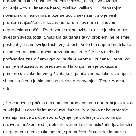
upravo onih koje nose konotaciju veličine, časti, uvažavanja i
divljenja – to su imenice heroj, mislilac, velikan… U današnjim
novinarskim naslovima može se uočiti seksizam, što je velik
problem najčešće uzrokovan nemarom novinara i njihovom
neprofesionalnošću. Predavanje mi se svidjelo jer prije nisam bio
svjestan svega toga. Smatram da danas takvi problemi ne bi smjeli
postojati jer smo svi ljudi iste vrijednosti. Volio bih napomenuti kako
mi se veoma svidio način prezentiranja zato što se vidjelo da
profesorica zna o čemu govori te da je veoma upućena u temu koju
nam je entuzijastično predstavila. Na kraju nam je pokazala
primjere iz svakodnevnog života koje je bilo veoma lako razumjeti i
shvatiti u čemu je bio smisao cijelog predavanja.“ (Petar Horvat,
4.a)
„Profesorica je pričala o aktualnim problemima u upotrebi jezika koji
su vidljivi i u današnjim medijima. Istaknula je kako neke profesije
nemaju nazive za oba spola. Cjenjenije profesije obično imaju
nazive u muškom rodu, dok one s konotacijom uslužnih djelatnosti i
njege poput medicinska sestra, spremačica, čistačica, domaćica…