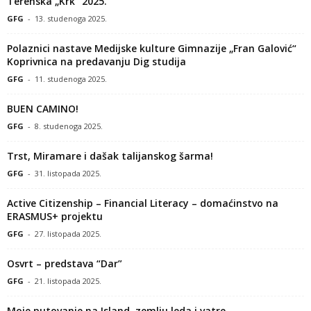
Terenska „Krk“ 2025.
GFG
-
13. studenoga 2025.
Polaznici nastave Medijske kulture Gimnazije „Fran Galović“
Koprivnica na predavanju Dig studija
GFG
-
11. studenoga 2025.
BUEN CAMINO!
GFG
-
8. studenoga 2025.
Trst, Miramare i dašak talijanskog šarma!
GFG
-
31. listopada 2025.
Active Citizenship – Financial Literacy – domaćinstvo na
ERASMUS+ projektu
GFG
-
27. listopada 2025.
Osvrt – predstava “Dar”
GFG
-
21. listopada 2025.
Moje putovanje na Island, zemlju leda i vatre