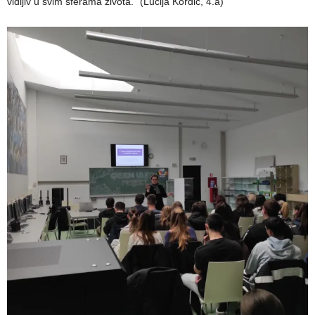
vidljiv u svim sferama života.“ (Lucija Kordić, 4.a)