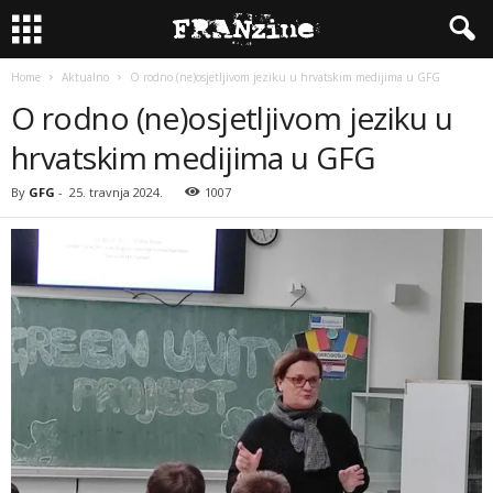
Home
Aktualno
O rodno (ne)osjetljivom jeziku u hrvatskim medijima u GFG
O rodno (ne)osjetljivom jeziku u
hrvatskim medijima u GFG
By
GFG
-
25. travnja 2024.
1007