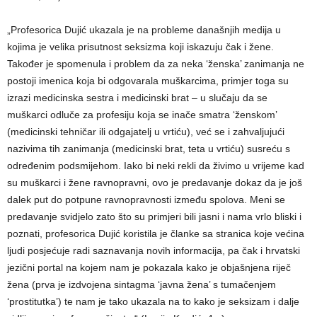
„Profesorica Dujić ukazala je na probleme današnjih medija u
kojima je velika prisutnost seksizma koji iskazuju čak i žene.
Također je spomenula i problem da za neka ‘ženska’ zanimanja ne
postoji imenica koja bi odgovarala muškarcima, primjer toga su
izrazi medicinska sestra i medicinski brat – u slučaju da se
muškarci odluče za profesiju koja se inače smatra ‘ženskom’
(medicinski tehničar ili odgajatelj u vrtiću), već se i zahvaljujući
nazivima tih zanimanja (medicinski brat, teta u vrtiću) susreću s
određenim podsmijehom. Iako bi neki rekli da živimo u vrijeme kad
su muškarci i žene ravnopravni, ovo je predavanje dokaz da je još
dalek put do potpune ravnopravnosti između spolova. Meni se
predavanje svidjelo zato što su primjeri bili jasni i nama vrlo bliski i
poznati, profesorica Dujić koristila je članke sa stranica koje većina
ljudi posjećuje radi saznavanja novih informacija, pa čak i hrvatski
jezični portal na kojem nam je pokazala kako je objašnjena riječ
žena (prva je izdvojena sintagma ‘javna žena’ s tumačenjem
‘prostitutka’) te nam je tako ukazala na to kako je seksizam i dalje