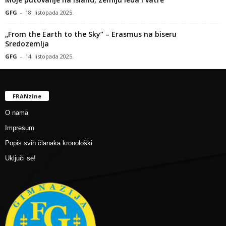
GFG
-
18. listopada 2025.
„From the Earth to the Sky“ – Erasmus na biseru
Sredozemlja
GFG
-
14. listopada 2025.
FRANzine
O nama
Impresum
Popis svih članaka kronološki
Uključi se!