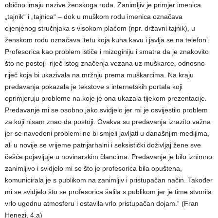
obično imaju nazive ženskoga roda. Zanimljiv je primjer imenica
„tajnik“ i „tajnica“ – dok u muškom rodu imenica označava
cijenjenog stručnjaka s visokom plaćom (npr. državni tajnik), u
ženskom rodu označava ‘tetu koja kuha kavu i javlja se na telefon’.
Profesorica kao problem ističe i mizoginiju i smatra da je znakovito
što ne postoji riječ istog značenja vezana uz muškarce, odnosno
riječ koja bi ukazivala na mržnju prema muškarcima. Na kraju
predavanja pokazala je tekstove s internetskih portala koji
oprimjeruju probleme na koje je ona ukazala tijekom prezentacije.
Predavanje mi se osobno jako svidjelo jer mi je osvijestilo problem
za koji nisam znao da postoji. Ovakva su predavanja izrazito važna
jer se navedeni problemi ne bi smjeli javljati u današnjim medijima,
ali u novije se vrijeme patrijarhalni i seksistički doživljaj žene sve
češće pojavljuje u novinarskim člancima. Predavanje je bilo iznimno
zanimljivo i svidjelo mi se što je profesorica bila opuštena,
komunicirala je s publikom na zanimljiv i pristupačan način. Također
mi se svidjelo što se profesorica šalila s publikom jer je time stvorila
vrlo ugodnu atmosferu i ostavila vrlo pristupačan dojam.“ (Fran
Henezi, 4.a)