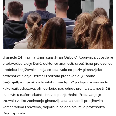
U srijedu 24. travnja Gimnazija „Fran Galović“ Koprivnica ugostila je
predavačicu Lidiju Dujić, doktoricu znanosti, sveučilišnu profesoricu,
urednicu i književnicu, koja se odazvala na poziv gimnazijske
profesorice Sonje Delimar i održala predavanje „O rodno
(ne)osjetljivom jeziku u hrvatskim medijima“ podsjetivši nas na to
kako jezik odražava, ali i oblikuje, naš odnos prema stvarnosti, čiji
su okviri u našem slučaju izrazito patrijarhalni. Predavanje je
izazvalo veliko zanimanje gimnazijalaca, a sudeći po njihovim
komentarima i osvrtima, dojmilo ih se ono što im je profesorica
Dujić ispričala.