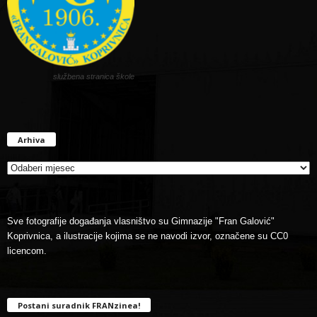
službena stranica škole
Arhiva
Arhiva
Sve fotografije događanja vlasništvo su Gimnazije "Fran Galović"
Koprivnica, a ilustracije kojima se ne navodi izvor, označene su CC0
licencom.
Postani suradnik FRANzinea!