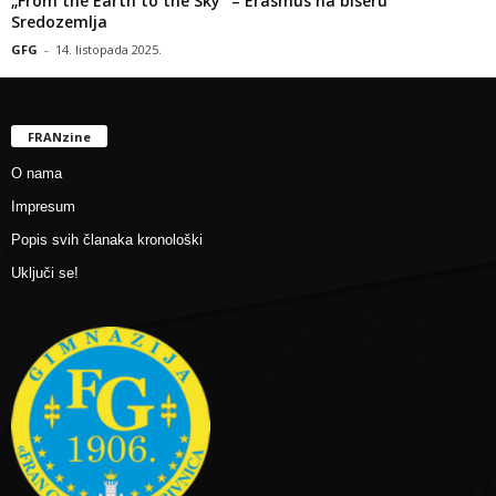
„From the Earth to the Sky“ – Erasmus na biseru
Sredozemlja
GFG
-
14. listopada 2025.
FRANzine
O nama
Impresum
Popis svih članaka kronološki
Uključi se!