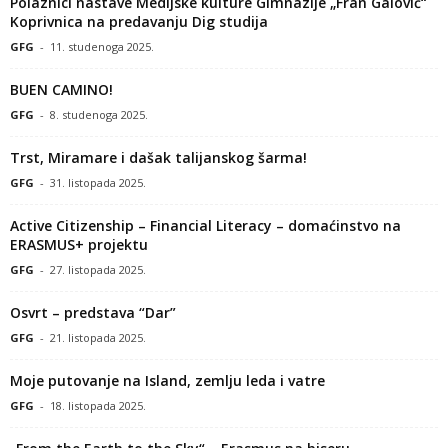
Polaznici nastave Medijske kulture Gimnazije „Fran Galović“
Koprivnica na predavanju Dig studija
GFG
-
11. studenoga 2025.
BUEN CAMINO!
GFG
-
8. studenoga 2025.
Trst, Miramare i dašak talijanskog šarma!
GFG
-
31. listopada 2025.
Active Citizenship – Financial Literacy – domaćinstvo na
ERASMUS+ projektu
GFG
-
27. listopada 2025.
Osvrt – predstava “Dar”
GFG
-
21. listopada 2025.
Moje putovanje na Island, zemlju leda i vatre
GFG
-
18. listopada 2025.