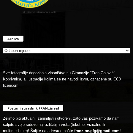
službena stranica škole
Arhiva
Arhiva
Sve fotografije događanja vlasništvo su Gimnazije "Fran Galović"
Koprivnica, a ilustracije kojima se ne navodi izvor, označene su CC0
licencom.
Postani suradnik FRANzinea!
Želimo biti aktualni, zanimljivi i otvoreni, zato vas pozivamo da nam
šaljete svoje radove najrazličitijih vrsta (tekstne, vizualne ili
multimedijske)! Šaljite na adresu e-pošte
franzine.gfg@gmail.com
!