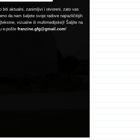
 biti aktualni, zanimljivi i otvoreni, zato vas
mo da nam šaljete svoje radove najrazličitijih
(tekstne, vizualne ili multimedijske)! Šaljite na
u e-pošte
franzine.gfg@gmail.com
!