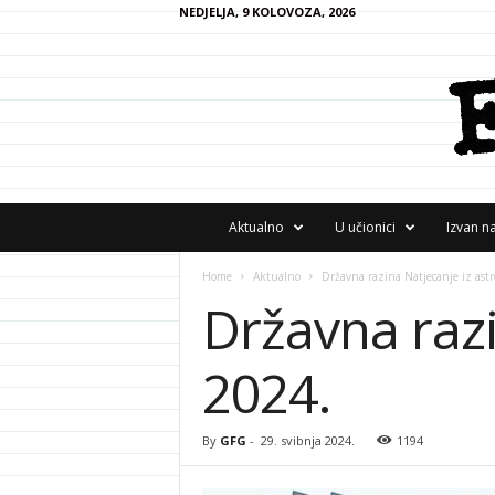
NEDJELJA, 9 KOLOVOZA, 2026
F
Aktualno
U učionici
Izvan n
R
A
Home
Aktualno
Državna razina Natjecanje iz ast
N
Državna razi
z
i
n
2024.
e
By
GFG
-
29. svibnja 2024.
1194