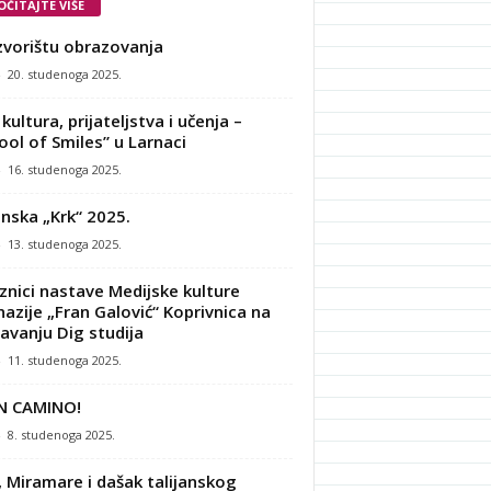
OČITAJTE VIŠE
zvorištu obrazovanja
-
20. studenoga 2025.
kultura, prijateljstva i učenja –
ool of Smiles” u Larnaci
-
16. studenoga 2025.
nska „Krk“ 2025.
-
13. studenoga 2025.
znici nastave Medijske kulture
azije „Fran Galović“ Koprivnica na
avanju Dig studija
-
11. studenoga 2025.
N CAMINO!
-
8. studenoga 2025.
, Miramare i dašak talijanskog