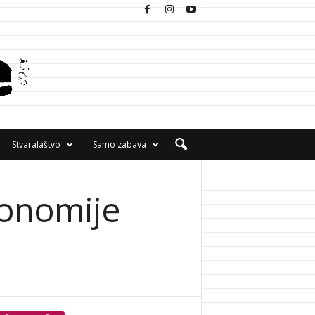
Stvaralaštvo
Samo zabava
ronomije