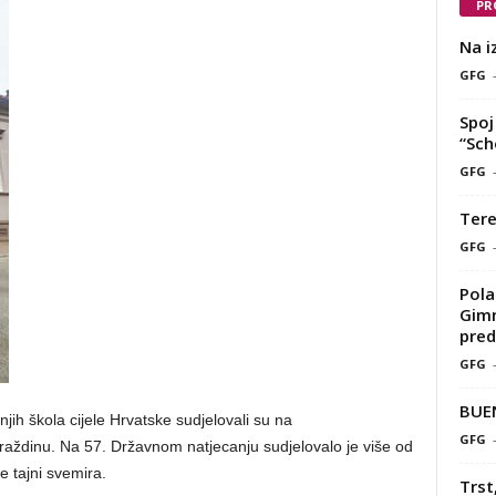
PR
Na i
GFG
Spoj 
“Sch
GFG
Tere
GFG
Pola
Gimn
pred
GFG
BUE
njih škola cijele Hrvatske sudjelovali su na
GFG
raždinu. Na 57. Državnom natjecanju sudjelovalo je više od
je tajni svemira.
Trst