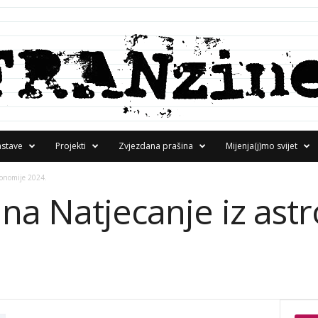
astave
Projekti
Zvjezdana prašina
Mijenja(j)mo svijet
ronomije 2024.
na Natjecanje iz ast