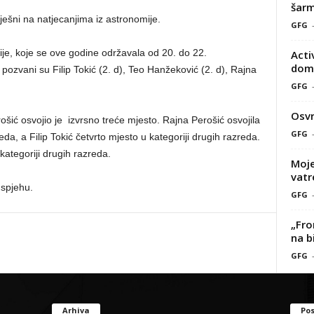
šarm
pješni na natjecanjima iz astronomije.
GFG
je, koje se ove godine održavala od 20. do 22.
Acti
doma
, pozvani su Filip Tokić (2. d), Teo Hanžeković (2. d), Rajna
GFG
Osvr
ošić osvojio je izvrsno treće mjesto. Rajna Perošić osvojila
GFG
eda, a Filip Tokić četvrto mjesto u kategoriji drugih razreda.
ategoriji drugih razreda.
Moje
vatr
uspjehu.
GFG
„Fro
na b
GFG
Arhiva
Pos
Arhiva