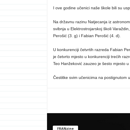
I ove godine učenici naše škole bili su us
Na državnu razinu Natjecanja iz astronomi
svibnja u Elektrostrojarskoj školi Varaždin
Perošić (3. g) i Fabian Perošić (4. d).
U konkurenciji četvrtih razreda Fabian Per
je četvrto mjesto u konkurenciji trećih razr
Teo Hanžeković zauzeo je šesto mjesto u k
Čestitke svim učenicima na postignutom 
FRANzine