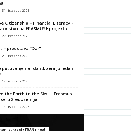
a!
-
31. listopada 2025.
ve Citizenship – Financial Literacy –
ćinstvo na ERASMUS+ projektu
-
27. listopada 2025.
t – predstava “Dar”
-
21. listopada 2025.
 putovanje na Island, zemlju leda i
e
-
18. listopada 2025.
m the Earth to the Sky“ – Erasmus
iseru Sredozemlja
-
14. listopada 2025.
tani suradnik FRANzinea!