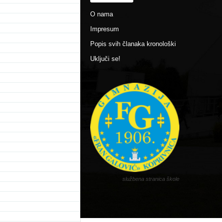
O nama
Impresum
Popis svih članaka kronološki
Uključi se!
službena stranica škole