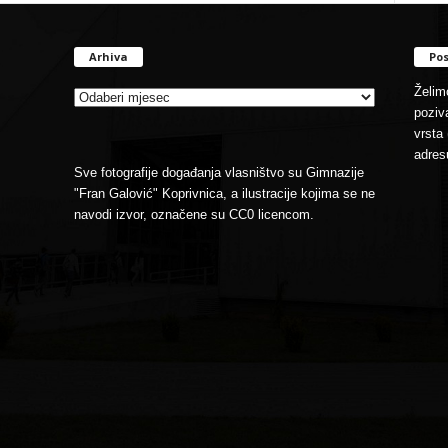
Arhiva
Pos
Arhiva
Želimo
poziva
vrsta 
adres
Sve fotografije događanja vlasništvo su Gimnazije
"Fran Galović" Koprivnica, a ilustracije kojima se ne
navodi izvor, označene su CC0 licencom.