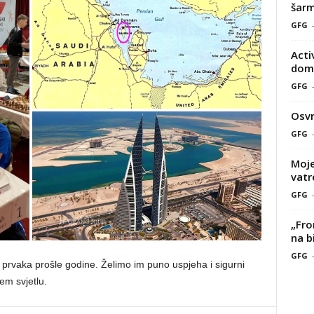
šarm
GFG
Acti
doma
GFG
Osvr
GFG
Moje
vatr
GFG
„Fro
na b
GFG
ih prvaka prošle godine. Želimo im puno uspjeha i sigurni
em svjetlu.