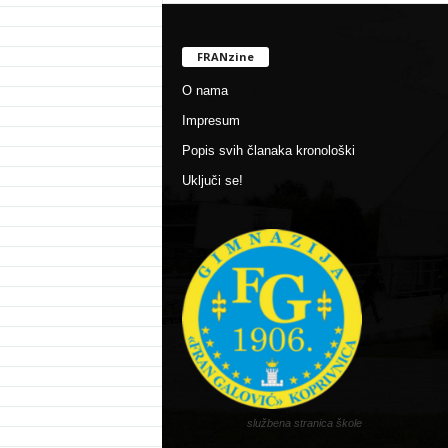
FRANzine
O nama
Impresum
Popis svih članaka kronološki
Uključi se!
službena stranica škole