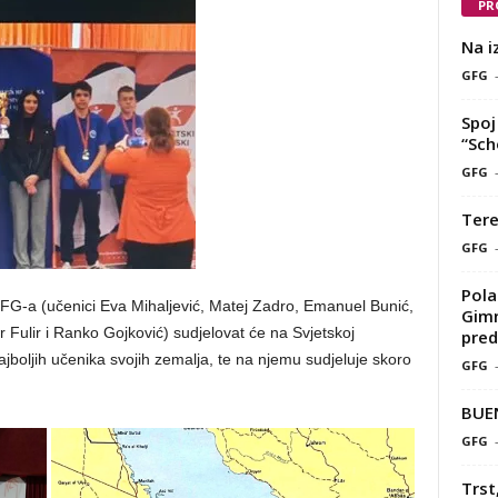
PR
Na i
GFG
Spoj 
“Sch
GFG
Tere
GFG
Pola
FG-a (učenici Eva Mihaljević, Matej Zadro, Emanuel Bunić,
Gimn
r Fulir i Ranko Gojković) sudjelovat će na Svjetskoj
pred
ajboljih učenika svojih zemalja, te na njemu sudjeluje skoro
GFG
BUE
GFG
Trst