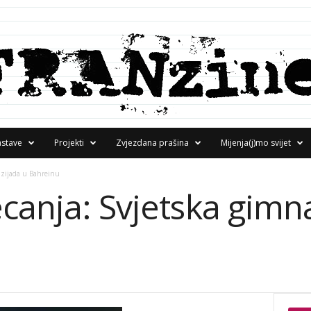
astave
Projekti
Zvjezdana prašina
Mijenja(j)mo svijet
azijada u Bahreinu
canja: Svjetska gimn