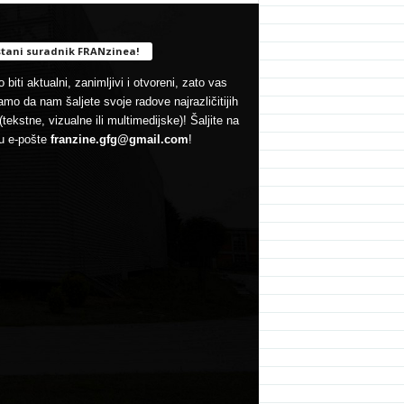
tani suradnik FRANzinea!
 biti aktualni, zanimljivi i otvoreni, zato vas
mo da nam šaljete svoje radove najrazličitijih
(tekstne, vizualne ili multimedijske)! Šaljite na
u e-pošte
franzine.gfg@gmail.com
!