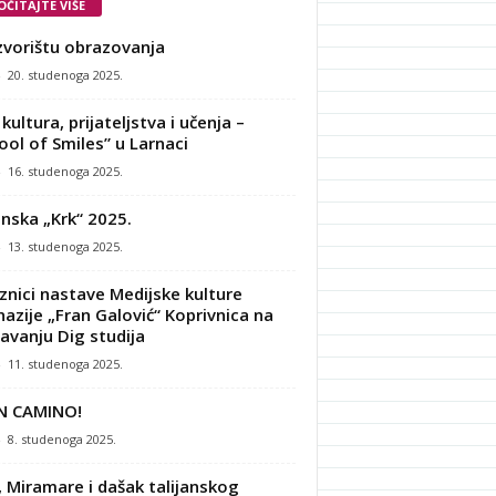
OČITAJTE VIŠE
zvorištu obrazovanja
-
20. studenoga 2025.
kultura, prijateljstva i učenja –
ool of Smiles” u Larnaci
-
16. studenoga 2025.
nska „Krk“ 2025.
-
13. studenoga 2025.
znici nastave Medijske kulture
azije „Fran Galović“ Koprivnica na
avanju Dig studija
-
11. studenoga 2025.
N CAMINO!
-
8. studenoga 2025.
, Miramare i dašak talijanskog