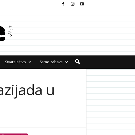
Stvaralaštvo
Samo zabava
azijada u