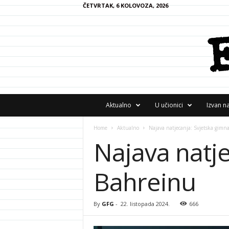
ČETVRTAK, 6 KOLOVOZA, 2026
F
Aktualno
U učionici
Izvan n
R
A
Home
Aktualno
Najava natjecanja: Svjetska gimn
N
Najava natje
z
i
n
Bahreinu
e
By
GFG
-
22. listopada 2024.
666