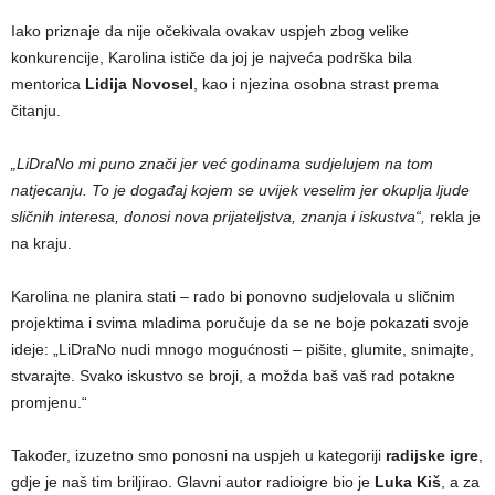
Iako priznaje da nije očekivala ovakav uspjeh zbog velike
konkurencije, Karolina ističe da joj je najveća podrška bila
mentorica
Lidija Novosel
, kao i njezina osobna strast prema
čitanju.
„
LiDraNo mi puno znači jer već godinama sudjelujem na tom
natjecanju. To je događaj kojem se uvijek veselim jer okuplja ljude
sličnih interesa, donosi nova prijateljstva, znanja i iskustva“
,
rekla je
na kraju.
Karolina ne planira stati – rado bi ponovno sudjelovala u sličnim
projektima i svima mladima poručuje da se ne boje pokazati svoje
ideje: „LiDraNo nudi mnogo mogućnosti – pišite, glumite, snimajte,
stvarajte. Svako iskustvo se broji, a možda baš vaš rad potakne
promjenu.“
Također, izuzetno smo ponosni na uspjeh u kategoriji
radijske igre
,
gdje je naš tim briljirao. Glavni autor radioigre bio je
Luka Kiš
, a za