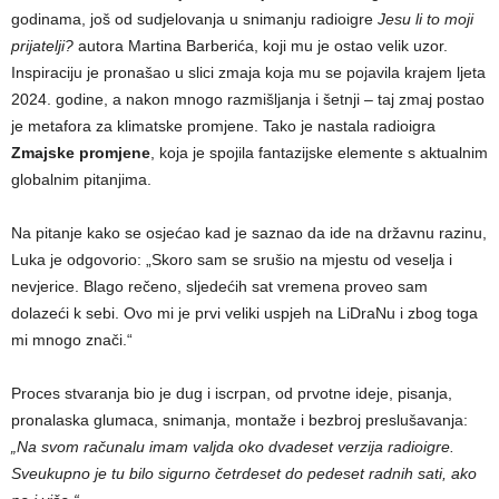
godinama, još od sudjelovanja u snimanju radioigre
Jesu li to moji
prijatelji?
autora Martina Barberića, koji mu je ostao velik uzor.
Inspiraciju je pronašao u slici zmaja koja mu se pojavila krajem ljeta
2024. godine, a nakon mnogo razmišljanja i šetnji – taj zmaj postao
je metafora za klimatske promjene. Tako je nastala radioigra
Zmajske promjene
, koja je spojila fantazijske elemente s aktualnim
globalnim pitanjima.
Na pitanje kako se osjećao kad je saznao da ide na državnu razinu,
Luka je odgovorio: „Skoro sam se srušio na mjestu od veselja i
nevjerice. Blago rečeno, sljedećih sat vremena proveo sam
dolazeći k sebi. Ovo mi je prvi veliki uspjeh na LiDraNu i zbog toga
mi mnogo znači.“
Proces stvaranja bio je dug i iscrpan, od prvotne ideje, pisanja,
pronalaska glumaca, snimanja, montaže i bezbroj preslušavanja:
„
Na svom računalu imam valjda oko dvadeset verzija radioigre.
Sveukupno je tu bilo sigurno četrdeset do pedeset radnih sati, ako