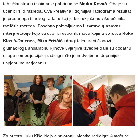
tehničku stranu i snimanje pobrinuo se
Marko Kovač
. Oboje su
učenici 4. d razreda. Ova kreativna i dojmljiva radiodrama rezultat
je predanoga timskog rada, u koji je bilo uključeno više učenika
različitih razreda. Posebno pohvaljujemo i
izvrsne glasovne
interpretacije
koje su učenici ostvarili, među kojima se ističu
Roko
Klasić-Dolenec
,
Mika Friščić
i drugi talentirani članovi
glumačkoga ansambla. Njihove uvjerljive izvedbe dale su dodatnu
snagu i emociju cijeloj radioigri, što je nedvojbeno doprinijelo
uspjehu na natjecanju.
Za autora Luku Kiša ideja o stvaranju vlastite radioigre
kuhala
se