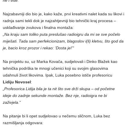
ne i više.“
Najzabavniji dio bio je, kako kaže, prvi kreativni nalet kada su likovi i
radnja sami tekli dok je najzahtjevniji bio tehnički kraj procesa –
usklađivanje zvukova i finalna montaža:
„
Na kraju sam toliko puta preslušao radioigru da mi se sve počelo
miješati. Tada sam perfekcionizam, blagoslov i(li) kletvu, što god da
je, bacio kroz prozor i rekao: ‘Dosta je!’“
Na projektu su, uz Marka Kovača, sudjelovali i Dinko Blažek kao
tehnička podrška te mnogi učenici koji su svojim glasovima
udahnuli život likovima. Ipak, Luka posebno ističe profesoricu
Lidiju Novosel
:
„Profesorica Lidija bila je ta nit što sve drži skupa – od početne
ideje do zadnje sekunde montaže. Bez nje, radioigra ne bi
zaživjela.“
Na pitanje bi li opet sudjelovao u nečemu sličnom, Luka bez
razmišljanja odgovara: