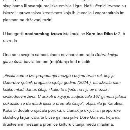
skupinama ili stvaraju radijske emisije i igre. Naši učenici izvrsno su
iskazali upravo takvu kreativnost koja ih je vodila i zagarantirala im
plasman na državnoj razini.
U kategoriji
novinarskog izraza
istaknula se
Karolina Điko
iz 2. b
razreda.
Ona se u svojem samostalnom novinarskom radu
Dobra knjiga
glavu čuva
bavila temom (ne)čitanja kod mladih.
„
Pisala sam o tzv. propadanju mozga i pojmu
brain rot
, koji je
Oxfordov rječnik proglasio riječju godine (2024.). Istraživala sam
koliko mladi danas čitaju i kako to utječe na njihov mozak i
svakodnevni život. U anketi u kojoj je sudjelovalo 167 gimnazijalaca
pokazalo se da mladi uistinu premalo čitaju“,
objasnila
je Karolina.
Kako bi dodatno ojačala poruku, u članak je uključila i preporuke
školskog knjižničara te bivše gimnazijalke Dore Galinec, koja na
društvenim mrežama promiče kulturu čitanja među mladima.