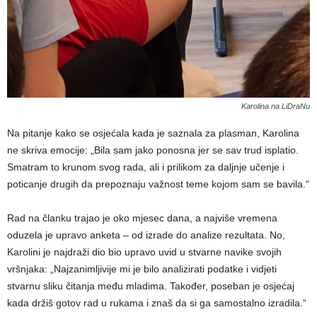
Karolina na LiDraNu
Na pitanje kako se osjećala kada je saznala za plasman, Karolina
ne skriva emocije: „Bila sam jako ponosna jer se sav trud isplatio.
Smatram to krunom svog rada, ali i prilikom za daljnje učenje i
poticanje drugih da prepoznaju važnost teme kojom sam se bavila.“
Rad na članku trajao je oko mjesec dana, a najviše vremena
oduzela je upravo anketa – od izrade do analize rezultata. No,
Karolini je najdraži dio bio upravo uvid u stvarne navike svojih
vršnjaka: „Najzanimljivije mi je bilo analizirati podatke i vidjeti
stvarnu sliku čitanja među mladima. Također, poseban je osjećaj
kada držiš gotov rad u rukama i znaš da si ga samostalno izradila.“