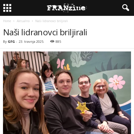
Home
Aktualno
Naši lidranovci briljirali
Naši lidranovci briljirali
By
GFG
-
23. travnja 2025.
885