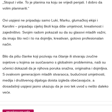
„Stoput i više. To je planina na koju se vrijedi penjati. I dobro da
volim planinariti.“
Ovi uspjesi ne pripadaju samo Luki, Marku, glumačkoj ekipi i
Karolini – pripadaju cijeloj školi koja diše umjetnost, kreativnost i
zajedništvo. Svojim radom pokazali su da su glasovi mladih važni,
da imaju što reći i to na dojmljiv, kreativan, gotovo profesionalan
način.
Bilo da pišu članke koji pozivaju na čitanje ili stvaraju zvučne
svjetove u kojima se suočavamo s globalnim problemima, naši su
učenici dokazali da je njihova poruka snažna, originalna i dojmljiva.
S ovakvom generacijom mladih stvaraoca, budućnost umjetnosti,
medija i društvenog dijaloga doista izgleda obećavajuće, a
dosadašnji uspjesi jasno ukazuju da je ovo tek uvod u nešto daleko
veće.