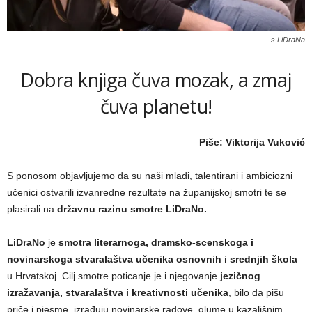
s LiDraNa
Dobra knjiga čuva mozak, a zmaj
čuva planetu!
Piše: Viktorija Vuković
S ponosom objavljujemo da su naši mladi, talentirani i ambiciozni
učenici ostvarili izvanredne rezultate na županijskoj smotri te se
plasirali na
državnu razinu smotre LiDraNo
.
LiDraNo
je
smotra literarnoga, dramsko-scenskoga i
novinarskoga stvaralaštva učenika osnovnih i srednjih škola
u Hrvatskoj. Cilj smotre poticanje je i njegovanje
jezičnog
izražavanja
,
stvaralaštva
i
kreativnosti učenika
, bilo da pišu
priče i pjesme, izrađuju novinarske radove, glume u kazališnim