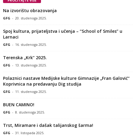
PROČITAJTE VIŠE
Na izvorištu obrazovanja
GFG
-
20. studenoga 2025.
Spoj kultura, prijateljstva i učenja – “School of Smiles” u
Larnaci
GFG
-
16. studenoga 2025.
Terenska „Krk“ 2025.
GFG
-
13. studenoga 2025.
Polaznici nastave Medijske kulture Gimnazije „Fran Galović“
Koprivnica na predavanju Dig studija
GFG
-
11. studenoga 2025.
BUEN CAMINO!
GFG
-
8. studenoga 2025.
Trst, Miramare i dašak talijanskog šarma!
GFG
-
31. listopada 2025.