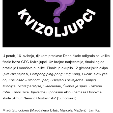
U petak, 16. svibnja, tijekom proslave Dana škole odigralo se veliko
finale kviza GFG Kvizoljupci. Uz brojne natjecatelje, finalni ogled
pratilo je i mnoštvo publike. Finale je okupilo 12 gimnazijskih ekipa
(
Dravski pajdaši, Frimpong ping-pong King Kong, Fucak, How yes
no, Kosi hitac – slobodni pad, Osvajači i osvajačica Donjeg
Miholjca, Schlafparalyse, Sladoledari, Školjka je spas, Tražena
roba, Trnoružice, Vjeverice
) i počasnu ekipu osmaša Osnovne
škole „Antun Nemčić Gostovinski“ (
Suncokreti
).
Mladi
Suncokreti
(Magdalena Biluš, Marcela Mađerić, Jan Kai