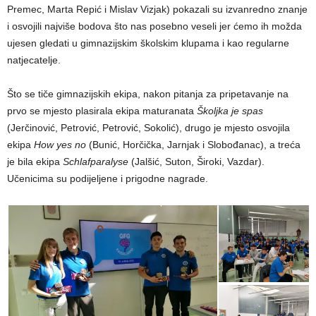
Premec, Marta Repić i Mislav Vizjak) pokazali su izvanredno znanje
i osvojili najviše bodova što nas posebno veseli jer ćemo ih možda
ujesen gledati u gimnazijskim školskim klupama i kao regularne
natjecatelje.
Što se tiče gimnazijskih ekipa, nakon pitanja za pripetavanje na
prvo se mjesto plasirala ekipa maturanata
Školjka je spas
(Jerčinović, Petrović, Petrović, Sokolić), drugo je mjesto osvojila
ekipa
How yes no
(Bunić, Horčička, Jarnjak i Slobođanac), a treća
je bila ekipa
Schlafparalyse
(Jalšić, Suton, Široki, Vazdar).
Učenicima su podijeljene i prigodne nagrade.