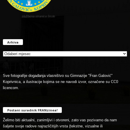
službena stranica škole
Arhiva
Arhiva
Sve fotografije događanja vlasništvo su Gimnazije "Fran Galović"
Koprivnica, a ilustracije kojima se ne navodi izvor, označene su CC0
licencom.
Postani suradnik FRANzinea!
Želimo biti aktualni, zanimljivi i otvoreni, zato vas pozivamo da nam
šaljete svoje radove najrazličitijih vrsta (tekstne, vizualne ili