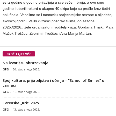
se iz godine u godinu prijavljuju u sve većem broju, a ove smo
godine i oborili rekord s ukupno 40 ekipa koje su prošle kroz četiri
polufinala. Veselimo se i nastavku natjecateljske sezone u sljedećoj
školskoj godini. Veliki kvizaški pozdrav svima, do sezone
2025./2026., žele organizatori i voditelji kviza: Gordana Trnski, Maja
Maček Treščec, Zvonimir Treščec i Ana-Marija Martan.
PROČITAJTE VIŠE
Na izvorištu obrazovanja
GFG
-
20. studenoga 2025.
Spoj kultura, prijateljstva i učenja – “School of Smiles” u
Larnaci
GFG
-
16. studenoga 2025.
Terenska „Krk“ 2025.
GFG
-
13. studenoga 2025.