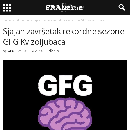
Home
Aktualno
Sjajan završetak rekordne sezone GFG Kvizoljubaca
Sjajan završetak rekordne sezone
GFG Kvizoljubaca
By
GFG
-
23. svibnja 2025.
419