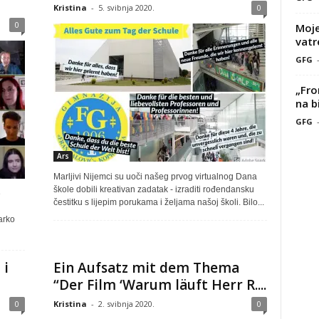
Kristina
-
5. svibnja 2020.
0
0
Moje
vatr
GFG
„Fro
na b
GFG
Ars
Marljivi Nijemci su uoči našeg prvog virtualnog Dana
škole dobili kreativan zadatak - izraditi rođendansku
e
čestitku s lijepim porukama i željama našoj školi. Bilo...
arko
 i
Ein Aufsatz mit dem Thema
“Der Film ‘Warum läuft Herr R....
0
Kristina
-
2. svibnja 2020.
0