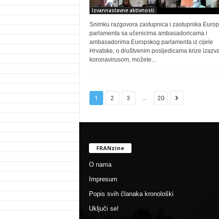
Izvannastavne aktivnosti
Snimku razgovora zastupnica i zastupnika Euro
parlamenta sa učenicima ambasadoricama i
ambasadorima Europskog parlamenta iz cijele
Hrvatske, o društvenim posljedicama krize izazv
koronavirusom, možete...
...
1
2
3
20
FRANzine
O nama
Impresum
Popis svih članaka kronološki
Uključi se!