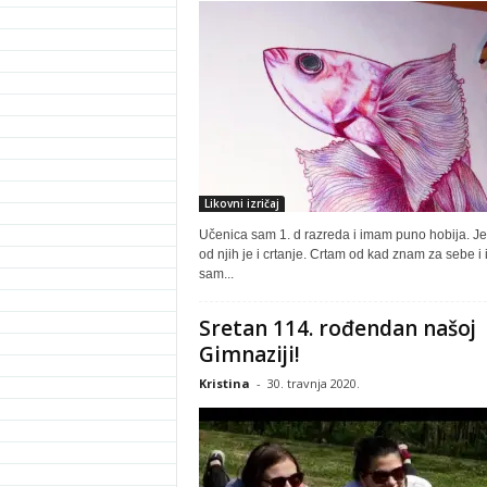
Likovni izričaj
Učenica sam 1. d razreda i imam puno hobija. J
od njih je i crtanje. Crtam od kad znam za sebe i 
sam...
Sretan 114. rođendan našoj
Gimnaziji!
Kristina
-
30. travnja 2020.