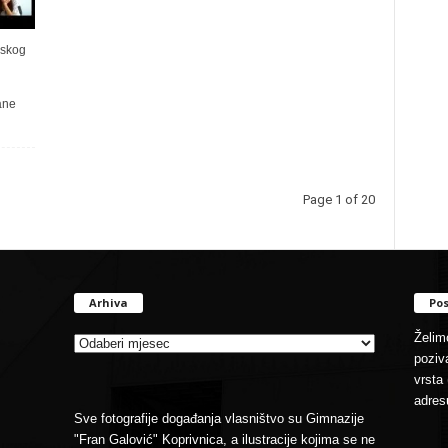
pskog
ane
Page 1 of 20
Arhiva
Pos
Arhiva
Želimo
poziva
vrsta 
adres
Sve fotografije događanja vlasništvo su Gimnazije
"Fran Galović" Koprivnica, a ilustracije kojima se ne