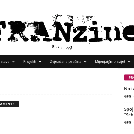
astave
Projekti
Zvjezdana prašina
Mijenja(j)mo svijet
PR
Na i
GFG
OMMENTS
Spoj 
“Sch
GFG