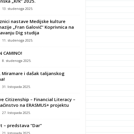
nska „Krk“ 2025.
-
13. studenoga 2025.
znici nastave Medijske kulture
azije „Fran Galović“ Koprivnica na
avanju Dig studija
-
11. studenoga 2025.
N CAMINO!
-
8. studenoga 2025.
, Miramare i dašak talijanskog
a!
-
31. listopada 2025.
ve Citizenship – Financial Literacy –
ćinstvo na ERASMUS+ projektu
-
27. listopada 2025.
t – predstava “Dar”
-
21. listopada 2025.