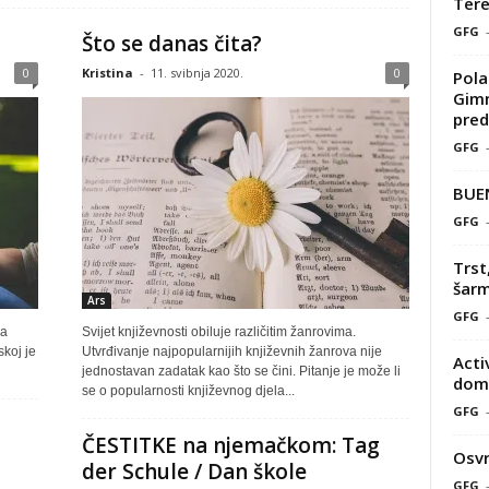
Tere
GFG
Što se danas čita?
0
Kristina
-
11. svibnja 2020.
0
Pola
Gimn
pred
GFG
BUE
GFG
Trst
šarm
Ars
GFG
ma
Svijet književnosti obiluje različitim žanrovima.
koj je
Utvrđivanje najpopularnijih književnih žanrova nije
Acti
jednostavan zadatak kao što se čini. Pitanje je može li
doma
se o popularnosti književnog djela...
GFG
ČESTITKE na njemačkom: Tag
Osvr
der Schule / Dan škole
GFG