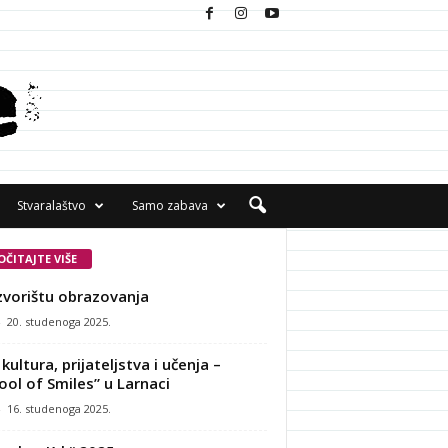
Stvaralaštvo
Samo zabava
OČITAJTE VIŠE
zvorištu obrazovanja
-
20. studenoga 2025.
kultura, prijateljstva i učenja –
ool of Smiles” u Larnaci
-
16. studenoga 2025.