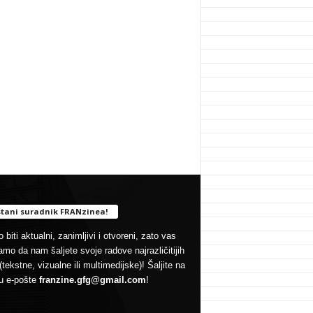
tani suradnik FRANzinea!
 biti aktualni, zanimljivi i otvoreni, zato vas
mo da nam šaljete svoje radove najrazličitijih
(tekstne, vizualne ili multimedijske)! Šaljite na
u e-pošte
franzine.gfg@gmail.com
!