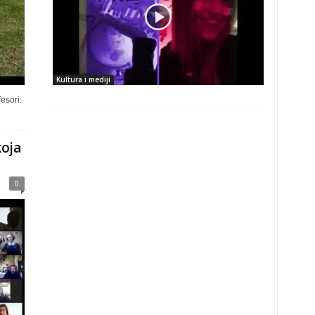
Kultura i mediji
esori.
koja
0