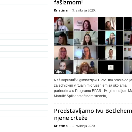
fašizmom!
Kristina
-
9. svibnja 2020.
Vijesti
Naš koprivnički gimnazijski EPAS tim proslavio j
zajedničkim virtualnim druženjem sa školama
partnerima u Programu EPAS - IV. gimnazijom M
Marulić Split domaćinom susreta,...
Predstavljamo Ivu Betlehem
njene crteže
Kristina
-
4. svibnja 2020.