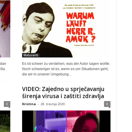
Maturanti
edan
Es ist schwer zu verstehen, was der Autor sagen wollte.
išla
Noch schwieriger ist es, wenn es um Situationen geht,
die wir in unserer Umgebung...
VIDEO: Zajedno u sprječavanju
širenja virusa i zaštiti zdravlja
0
Kristina
-
28. travnja 2020.
0