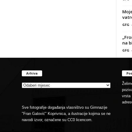
Moje
vatr
GFG
„Fro
na b
GFG
Arhiva
Pos
Arhiva
Želimo
poziva
vrsta 
adres
Sve fotografije događanja vlasništvo su Gimnazije
"Fran Galović" Koprivnica, a ilustracije kojima se ne
navodi izvor, označene su CC0 licencom.