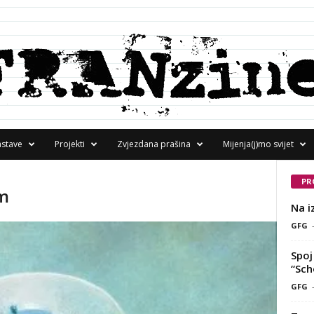
astave
Projekti
Zvjezdana prašina
Mijenja(j)mo svijet
PR
am
Na i
GFG
Spoj 
“Sch
GFG