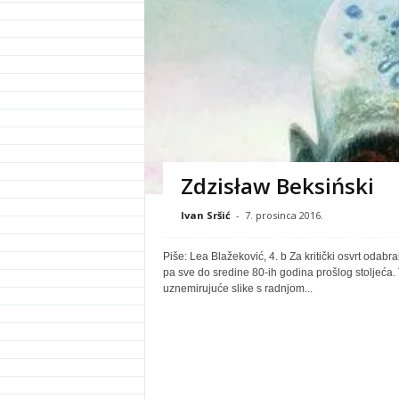
Zdzisław Beksiński
Ivan Sršić
-
7. prosinca 2016.
Piše: Lea Blažeković, 4. b Za kritički osvrt odabra
pa sve do sredine 80-ih godina prošlog stoljeća.
uznemirujuće slike s radnjom...