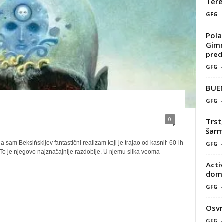
Tere
GFG
Pola
Gimn
pred
GFG
BUE
GFG
0
Trst
šarm
la sam Beksińskijev fantastični realizam koji je trajao od kasnih 60-ih
GFG
 To je njegovo najznačajnije razdoblje. U njemu slika veoma
Acti
doma
GFG
Osvr
GFG