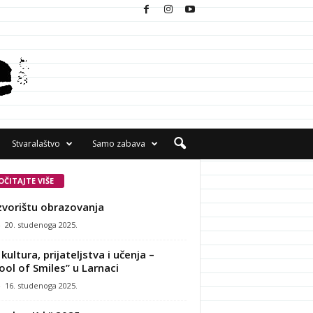
Stvaralaštvo
Samo zabava
OČITAJTE VIŠE
zvorištu obrazovanja
-
20. studenoga 2025.
kultura, prijateljstva i učenja –
ool of Smiles” u Larnaci
-
16. studenoga 2025.