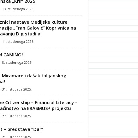
nska „Krk“ 2025.
-
13. studenoga 2025.
znici nastave Medijske kulture
azije „Fran Galović“ Koprivnica na
avanju Dig studija
-
11. studenoga 2025.
N CAMINO!
-
8. studenoga 2025.
, Miramare i dašak talijanskog
a!
-
31. listopada 2025.
ve Citizenship – Financial Literacy –
ćinstvo na ERASMUS+ projektu
-
27. listopada 2025.
t – predstava “Dar”
-
21. listopada 2025.