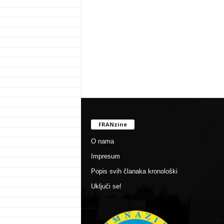
FRANzine
O nama
Impresum
Popis svih članaka kronološki
Uključi se!