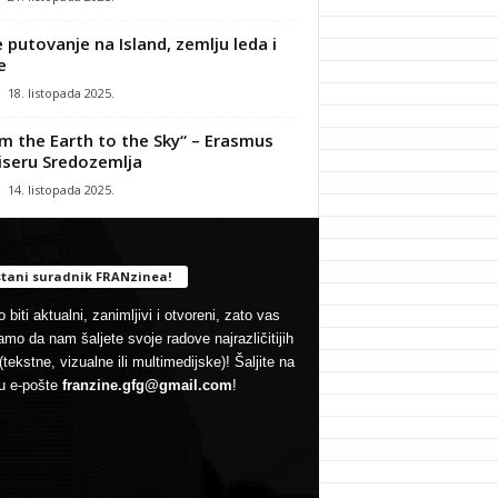
 putovanje na Island, zemlju leda i
e
-
18. listopada 2025.
m the Earth to the Sky“ – Erasmus
iseru Sredozemlja
-
14. listopada 2025.
tani suradnik FRANzinea!
 biti aktualni, zanimljivi i otvoreni, zato vas
mo da nam šaljete svoje radove najrazličitijih
(tekstne, vizualne ili multimedijske)! Šaljite na
u e-pošte
franzine.gfg@gmail.com
!