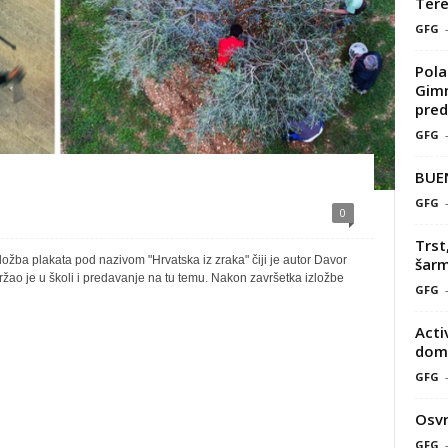
Tere
GFG
Pola
Gimn
pred
GFG
BUE
GFG
0
Trst
ožba plakata pod nazivom "Hrvatska iz zraka" čiji je autor Davor
šarm
držao je u školi i predavanje na tu temu. Nakon završetka izložbe
GFG
Acti
doma
GFG
Osvr
GFG