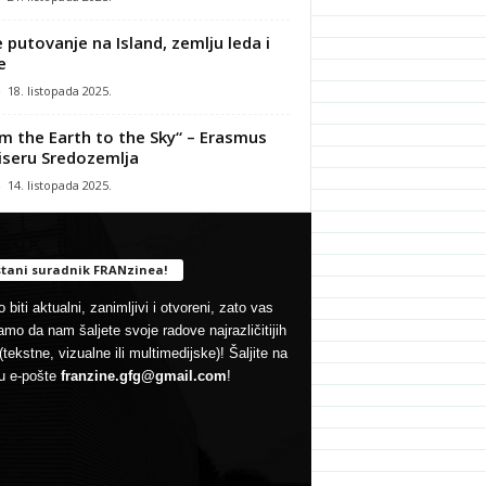
 putovanje na Island, zemlju leda i
e
-
18. listopada 2025.
m the Earth to the Sky“ – Erasmus
iseru Sredozemlja
-
14. listopada 2025.
tani suradnik FRANzinea!
 biti aktualni, zanimljivi i otvoreni, zato vas
mo da nam šaljete svoje radove najrazličitijih
(tekstne, vizualne ili multimedijske)! Šaljite na
u e-pošte
franzine.gfg@gmail.com
!