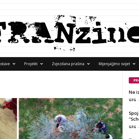
astave
Projekti
Zvjezdana prašina
Mijenja(j)mo svijet
PR
Na i
GFG
Spoj 
“Sch
GFG