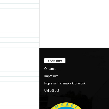
FRANzine
O nama
Impresum
Popis svih članaka kronološki
Uključi se!