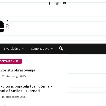
Stvaralaštvo
Samo zabava
OČITAJTE VIŠE
zvorištu obrazovanja
-
20. studenoga 2025.
kultura, prijateljstva i učenja –
ool of Smiles” u Larnaci
-
16. studenoga 2025.