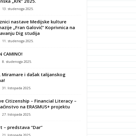
nska „Krk“ 2025.
-
13. studenoga 2025.
znici nastave Medijske kulture
azije „Fran Galović“ Koprivnica na
avanju Dig studija
-
11. studenoga 2025.
N CAMINO!
-
8. studenoga 2025.
, Miramare i dašak talijanskog
a!
-
31. listopada 2025.
ve Citizenship – Financial Literacy –
ćinstvo na ERASMUS+ projektu
-
27. listopada 2025.
t – predstava “Dar”
-
21. listopada 2025.