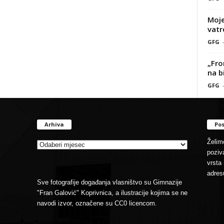
Moje
vatr
GFG
„Fro
na b
GFG
Arhiva
Pos
Arhiva
Želimo
poziva
vrsta 
adres
Sve fotografije događanja vlasništvo su Gimnazije
"Fran Galović" Koprivnica, a ilustracije kojima se ne
navodi izvor, označene su CC0 licencom.