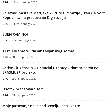
GFG
-
13. studenoga 2025.
Polaznici nastave Medijske kulture Gimnazije „Fran Galović“
Koprivnica na predavanju Dig studija
GFG
-
11. studenoga 2025.
BUEN CAMINO!
GFG
-
8. studenoga 2025.
Trst, Miramare i dašak talijanskog šarma!
GFG
-
31. listopada 2025.
Active Citizenship – Financial Literacy – domaćinstvo na
ERASMUS+ projektu
GFG
-
27. listopada 2025.
Osvrt – predstava “Dar”
GFG
-
21. listopada 2025.
Moje putovanje na Island, zemlju leda i vatre