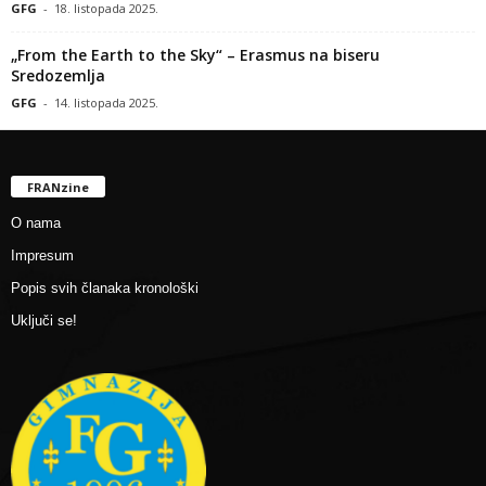
GFG
-
18. listopada 2025.
„From the Earth to the Sky“ – Erasmus na biseru
Sredozemlja
GFG
-
14. listopada 2025.
FRANzine
O nama
Impresum
Popis svih članaka kronološki
Uključi se!