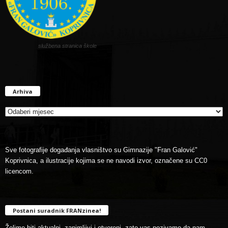
službena stranica škole
Arhiva
Arhiva
Sve fotografije događanja vlasništvo su Gimnazije "Fran Galović"
Koprivnica, a ilustracije kojima se ne navodi izvor, označene su CC0
licencom.
Postani suradnik FRANzinea!
Želimo biti aktualni, zanimljivi i otvoreni, zato vas pozivamo da nam