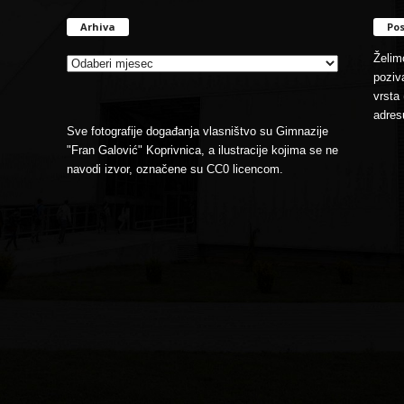
Arhiva
Pos
Arhiva
Želimo
poziva
vrsta 
adres
Sve fotografije događanja vlasništvo su Gimnazije
"Fran Galović" Koprivnica, a ilustracije kojima se ne
navodi izvor, označene su CC0 licencom.