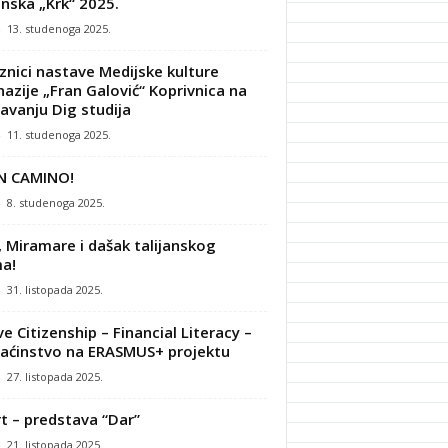
nska „Krk“ 2025.
-
13. studenoga 2025.
znici nastave Medijske kulture
azije „Fran Galović“ Koprivnica na
avanju Dig studija
-
11. studenoga 2025.
N CAMINO!
-
8. studenoga 2025.
, Miramare i dašak talijanskog
a!
-
31. listopada 2025.
ve Citizenship – Financial Literacy –
ćinstvo na ERASMUS+ projektu
-
27. listopada 2025.
t – predstava “Dar”
-
21. listopada 2025.