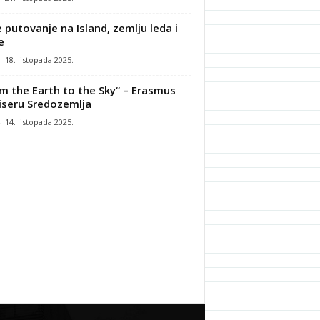
 putovanje na Island, zemlju leda i
e
-
18. listopada 2025.
m the Earth to the Sky“ – Erasmus
iseru Sredozemlja
-
14. listopada 2025.