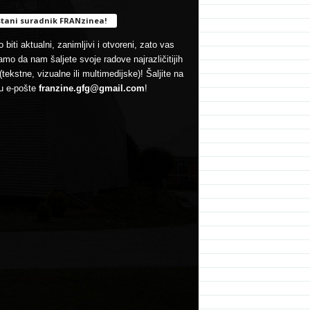
tani suradnik FRANzinea!
 biti aktualni, zanimljivi i otvoreni, zato vas
mo da nam šaljete svoje radove najrazličitijih
(tekstne, vizualne ili multimedijske)! Šaljite na
u e-pošte
franzine.gfg@gmail.com
!