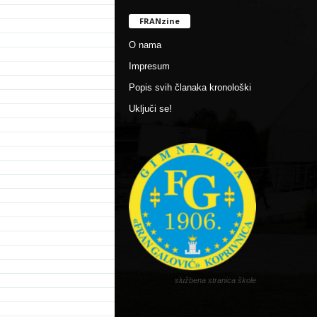
FRANzine
O nama
Impresum
Popis svih članaka kronološki
Uključi se!
službena stranica škole