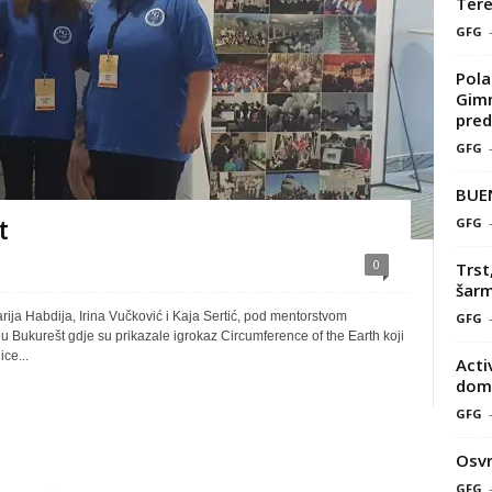
Tere
GFG
Pola
Gimn
pred
GFG
BUE
t
GFG
0
Trst
šarm
arija Habdija, Irina Vučković i Kaja Sertić, pod mentorstvom
GFG
u Bukurešt gdje su prikazale igrokaz Circumference of the Earth koji
ce...
Acti
doma
GFG
Osvr
GFG