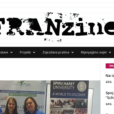
astave
Projekti
Zvjezdana prašina
Mijenja(j)mo svijet
PR
Na i
GFG
Spoj 
“Sch
GFG