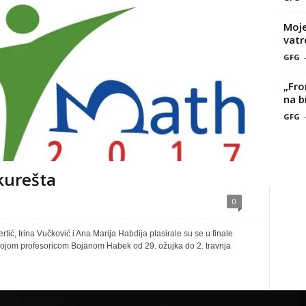
Moje
vatr
GFG
„Fro
na b
GFG
urešta
0
rtić, Irina Vučković i Ana Marija Habdija plasirale su se u finale
ojom profesoricom Bojanom Habek od 29. ožujka do 2. travnja