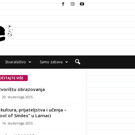
Stvaralaštvo
Samo zabava
OČITAJTE VIŠE
zvorištu obrazovanja
-
20. studenoga 2025.
kultura, prijateljstva i učenja –
ool of Smiles” u Larnaci
-
16. studenoga 2025.