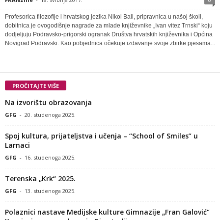
Profesorica filozofije i hrvatskog jezika Nikol Bali, pripravnica u našoj školi,
dobitnica je ovogodišnje nagrade za mlade književnike „Ivan vitez Trnski“ koju
dodjeljuju Podravsko-prigorski ogranak Društva hrvatskih književnika i Općina
Novigrad Podravski. Kao pobjednica očekuje izdavanje svoje zbirke pjesama...
PROČITAJTE VIŠE
Na izvorištu obrazovanja
GFG
-
20. studenoga 2025.
Spoj kultura, prijateljstva i učenja – “School of Smiles” u
Larnaci
GFG
-
16. studenoga 2025.
Terenska „Krk“ 2025.
GFG
-
13. studenoga 2025.
Polaznici nastave Medijske kulture Gimnazije „Fran Galović“