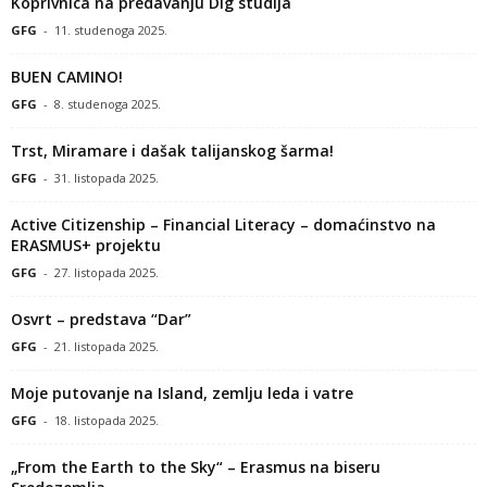
Koprivnica na predavanju Dig studija
GFG
-
11. studenoga 2025.
BUEN CAMINO!
GFG
-
8. studenoga 2025.
Trst, Miramare i dašak talijanskog šarma!
GFG
-
31. listopada 2025.
Active Citizenship – Financial Literacy – domaćinstvo na
ERASMUS+ projektu
GFG
-
27. listopada 2025.
Osvrt – predstava “Dar”
GFG
-
21. listopada 2025.
Moje putovanje na Island, zemlju leda i vatre
GFG
-
18. listopada 2025.
„From the Earth to the Sky“ – Erasmus na biseru