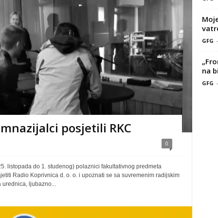
Moje
vatr
GFG
„Fro
na b
GFG
mnazijalci posjetili RKC
0
. listopada do 1. studenog) polaznici fakultativnog predmeta
sjetiti Radio Koprivnica d. o. o. i upoznati se sa suvremenim radijskim
urednica, ljubazno...