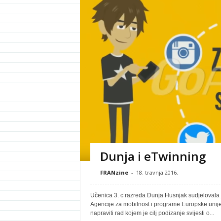
Dunja i eTwinning
FRANzine
-
18. travnja 2016.
Učenica 3. c razreda Dunja Husnjak sudjelovala j
Agencije za mobilnost i programe Europske unij
napraviti rad kojem je cilj podizanje svijesti o...