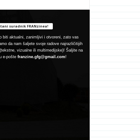
tani suradnik FRANzinea!
 biti aktualni, zanimljivi i otvoreni, zato vas
mo da nam šaljete svoje radove najrazličitijih
(tekstne, vizualne ili multimedijske)! Šaljite na
u e-pošte
franzine.gfg@gmail.com
!