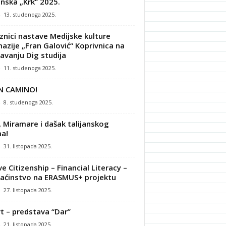
nska „Krk“ 2025.
-
13. studenoga 2025.
znici nastave Medijske kulture
azije „Fran Galović“ Koprivnica na
avanju Dig studija
-
11. studenoga 2025.
N CAMINO!
-
8. studenoga 2025.
, Miramare i dašak talijanskog
a!
-
31. listopada 2025.
ve Citizenship – Financial Literacy –
ćinstvo na ERASMUS+ projektu
-
27. listopada 2025.
t – predstava “Dar”
-
21. listopada 2025.