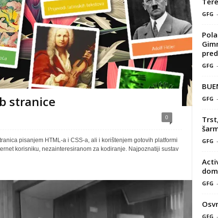
Tere
GFG
Pola
Gimn
pred
GFG
BUE
b stranice
GFG
0
Trst
šarm
tranica pisanjem HTML-a i CSS-a, ali i korištenjem gotovih platformi
GFG
ernet korisniku, nezainteresiranom za kodiranje. Najpoznatiji sustav
Acti
doma
GFG
Osvr
GFG