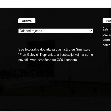
Arhiva
Pos
Arhiva
Želimo
poziva
vrsta 
adres
Sve fotografije događanja vlasništvo su Gimnazije
"Fran Galović" Koprivnica, a ilustracije kojima se ne
navodi izvor, označene su CC0 licencom.