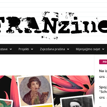
astave
Projekti
Zvjezdana prašina
Mijenja(j)mo svijet
PR
Na i
GFG
Spoj 
“Sch
GFG