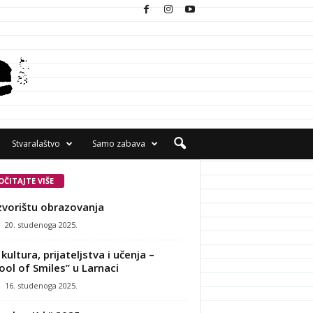
Stvaralaštvo
Samo zabava
OČITAJTE VIŠE
zvorištu obrazovanja
-
20. studenoga 2025.
kultura, prijateljstva i učenja –
ool of Smiles” u Larnaci
-
16. studenoga 2025.