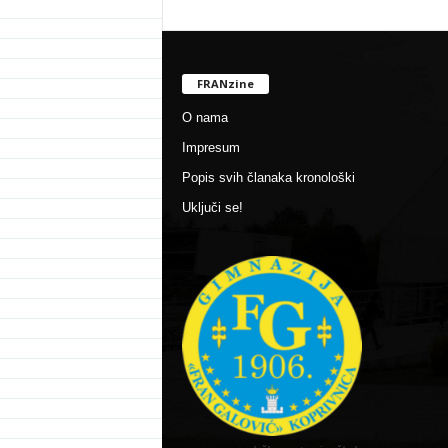
FRANzine
O nama
Impresum
Popis svih članaka kronološki
Uključi se!