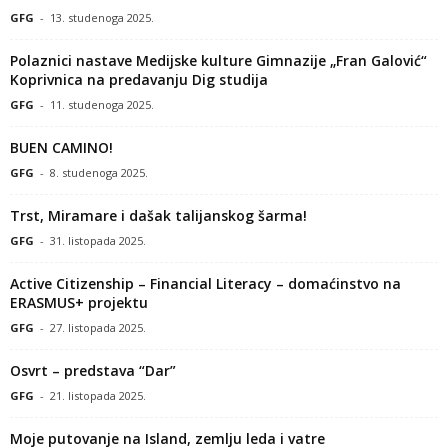
GFG
-
13. studenoga 2025.
Polaznici nastave Medijske kulture Gimnazije „Fran Galović“
Koprivnica na predavanju Dig studija
GFG
-
11. studenoga 2025.
BUEN CAMINO!
GFG
-
8. studenoga 2025.
Trst, Miramare i dašak talijanskog šarma!
GFG
-
31. listopada 2025.
Active Citizenship – Financial Literacy – domaćinstvo na
ERASMUS+ projektu
GFG
-
27. listopada 2025.
Osvrt – predstava “Dar”
GFG
-
21. listopada 2025.
Moje putovanje na Island, zemlju leda i vatre