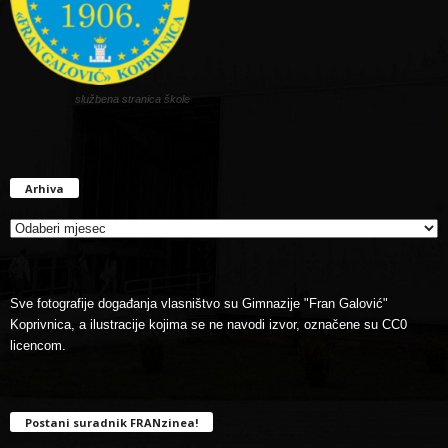
službena stranica škole
Arhiva
Arhiva
Sve fotografije događanja vlasništvo su Gimnazije "Fran Galović"
Koprivnica, a ilustracije kojima se ne navodi izvor, označene su CC0
licencom.
Postani suradnik FRANzinea!