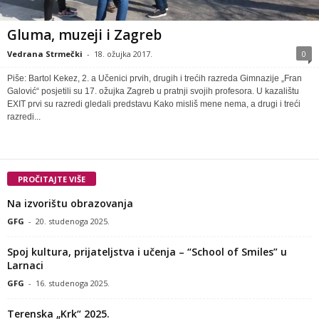
Gluma, muzeji i Zagreb
Vedrana Strmečki
-
18. ožujka 2017.
0
Piše: Bartol Kekez, 2. a Učenici prvih, drugih i trećih razreda Gimnazije „Fran
Galović“ posjetili su 17. ožujka Zagreb u pratnji svojih profesora. U kazalištu
EXIT prvi su razredi gledali predstavu Kako misliš mene nema, a drugi i treći
razredi...
PROČITAJTE VIŠE
Na izvorištu obrazovanja
GFG
-
20. studenoga 2025.
Spoj kultura, prijateljstva i učenja – “School of Smiles” u
Larnaci
GFG
-
16. studenoga 2025.
Terenska „Krk“ 2025.