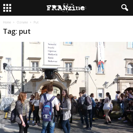
Home
Oznake
Put
Tag: put