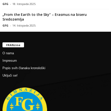
GFG
-
18. listopada 2025.
„From the Earth to the Sky“ – Erasmus na biseru
Sredozemlja
GFG
-
14. listopada 2025.
FRANzine
O nama
Impresum
Popis svih članaka kronološki
Uključi se!