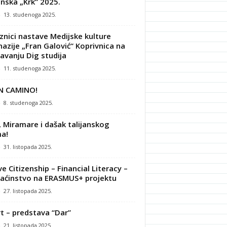
nska „Krk“ 2025.
-
13. studenoga 2025.
znici nastave Medijske kulture
azije „Fran Galović“ Koprivnica na
avanju Dig studija
-
11. studenoga 2025.
N CAMINO!
-
8. studenoga 2025.
, Miramare i dašak talijanskog
a!
-
31. listopada 2025.
ve Citizenship – Financial Literacy –
ćinstvo na ERASMUS+ projektu
-
27. listopada 2025.
t – predstava “Dar”
-
21. listopada 2025.