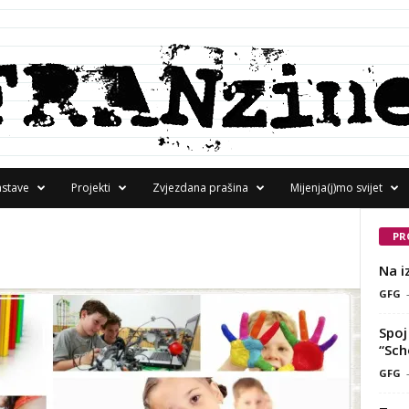
astave
Projekti
Zvjezdana prašina
Mijenja(j)mo svijet
PR
Na i
GFG
Spoj 
“Sch
GFG