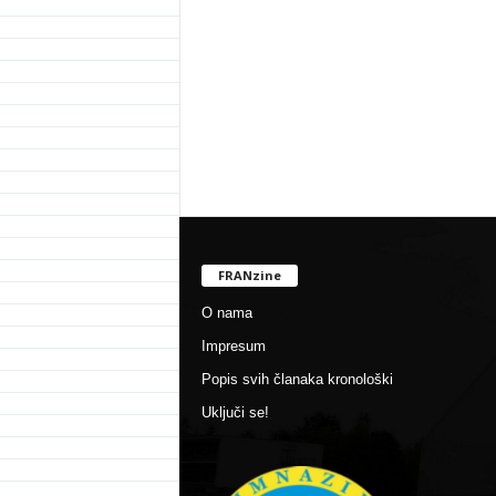
FRANzine
O nama
Impresum
Popis svih članaka kronološki
Uključi se!