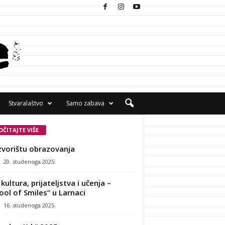
Stvaralaštvo
Samo zabava
OČITAJTE VIŠE
zvorištu obrazovanja
-
20. studenoga 2025.
kultura, prijateljstva i učenja –
ool of Smiles” u Larnaci
-
16. studenoga 2025.