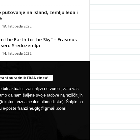
 putovanje na Island, zemlju leda i
e
-
18. listopada 2025.
m the Earth to the Sky“ – Erasmus
iseru Sredozemlja
-
14. listopada 2025.
tani suradnik FRANzinea!
 biti aktualni, zanimljivi i otvoreni, zato vas
mo da nam šaljete svoje radove najrazličitijih
(tekstne, vizualne ili multimedijske)! Šaljite na
u e-pošte
franzine.gfg@gmail.com
!