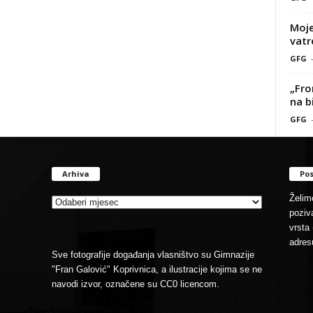
Moje
vatr
GFG
„Fro
na b
GFG
Arhiva
Pos
Arhiva
Želimo
poziva
vrsta 
adres
Sve fotografije događanja vlasništvo su Gimnazije
"Fran Galović" Koprivnica, a ilustracije kojima se ne
navodi izvor, označene su CC0 licencom.