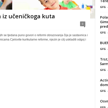
Tere
GFG
 iz učeničkoga kuta
Pola
Gimn
0
pred
GFG
 se tjedana puno govori o reformi obrazovanja čija je sastavnica i
icama Cjelovite kurikularne reforme, njezin je cilj uskladiti odgoj i
BUE
GFG
Trst
šarm
GFG
Acti
doma
GFG
Osvr
GFG