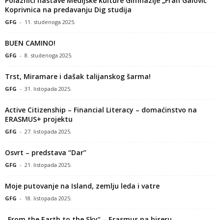
Polaznici nastave Medijske kulture Gimnazije „Fran Galović“
Koprivnica na predavanju Dig studija
GFG
-
11. studenoga 2025.
BUEN CAMINO!
GFG
-
8. studenoga 2025.
Trst, Miramare i dašak talijanskog šarma!
GFG
-
31. listopada 2025.
Active Citizenship – Financial Literacy – domaćinstvo na
ERASMUS+ projektu
GFG
-
27. listopada 2025.
Osvrt – predstava “Dar”
GFG
-
21. listopada 2025.
Moje putovanje na Island, zemlju leda i vatre
GFG
-
18. listopada 2025.
„From the Earth to the Sky“ – Erasmus na biseru