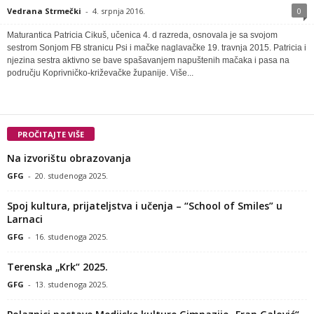
Vedrana Strmečki
-
4. srpnja 2016.
0
Maturantica Patricia Cikuš, učenica 4. d razreda, osnovala je sa svojom
sestrom Sonjom FB stranicu Psi i mačke naglavačke 19. travnja 2015. Patricia i
njezina sestra aktivno se bave spašavanjem napuštenih mačaka i pasa na
području Koprivničko-križevačke županije. Više...
PROČITAJTE VIŠE
Na izvorištu obrazovanja
GFG
-
20. studenoga 2025.
Spoj kultura, prijateljstva i učenja – “School of Smiles” u
Larnaci
GFG
-
16. studenoga 2025.
Terenska „Krk“ 2025.
GFG
-
13. studenoga 2025.