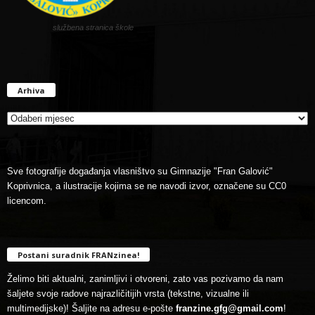
službena stranica škole
Arhiva
Arhiva
Sve fotografije događanja vlasništvo su Gimnazije "Fran Galović"
Koprivnica, a ilustracije kojima se ne navodi izvor, označene su CC0
licencom.
Postani suradnik FRANzinea!
Želimo biti aktualni, zanimljivi i otvoreni, zato vas pozivamo da nam
šaljete svoje radove najrazličitijih vrsta (tekstne, vizualne ili
multimedijske)! Šaljite na adresu e-pošte
franzine.gfg@gmail.com
!