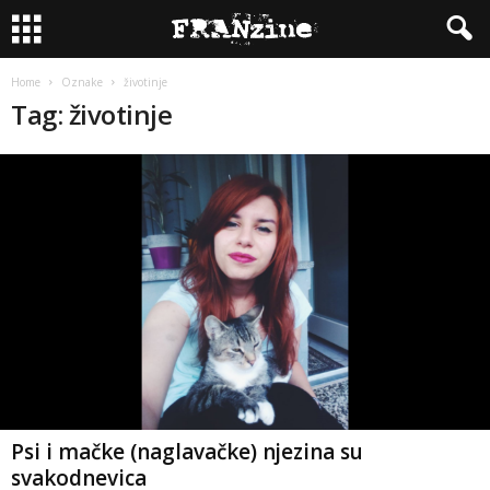
Home
Oznake
životinje
Tag: životinje
Psi i mačke (naglavačke) njezina su
svakodnevica