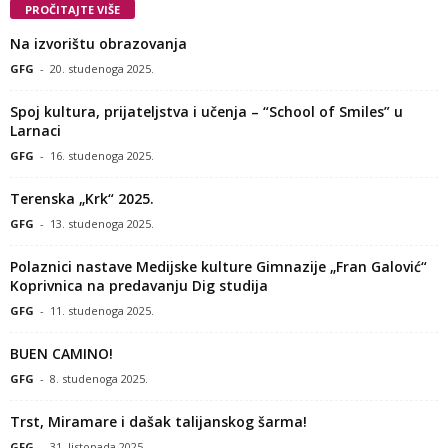
PROČITAJTE VIŠE
Na izvorištu obrazovanja
GFG
-
20. studenoga 2025.
Spoj kultura, prijateljstva i učenja – “School of Smiles” u
Larnaci
GFG
-
16. studenoga 2025.
Terenska „Krk“ 2025.
GFG
-
13. studenoga 2025.
Polaznici nastave Medijske kulture Gimnazije „Fran Galović“
Koprivnica na predavanju Dig studija
GFG
-
11. studenoga 2025.
BUEN CAMINO!
GFG
-
8. studenoga 2025.
Trst, Miramare i dašak talijanskog šarma!
GFG
-
31. listopada 2025.