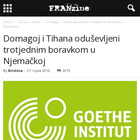
Home
Kultura i mediji
Domagoj i Tihana oduševljeni trotjednim boravkom u
Njemačkoj
Domagoj i Tihana oduševljeni
trotjednim boravkom u
Njemačkoj
By
Kristina
-
27. rujna 2016.
2073