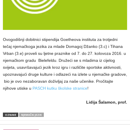
Ovogodišnji dobitnici stipendija Goetheova instituta za trotjedni
tečaj njemačkoga jezika za mlade Domagoj Džanko (3.c) i Tihana
Vrban (3.e) proveli su ljetne praznike od 7. do 27. kolovoza 2016. u
njemačkom gradu Bielefeldu. Družeći se s mladima iz cijelog
svijeta, usavršavajući jezik kroz igru i različite sportske aktivnosti,
upoznavajući druge kulture i odlazeći na izlete u njemačke gradove,
bio je ovo nezaboravan doživljaj za naše učenike. Pročitajte
njihove utiske u
PASCH kutku školske stranice
!
Lidija Šalamon, prof.
OZNAKE
NJEMAČKI JEZIK