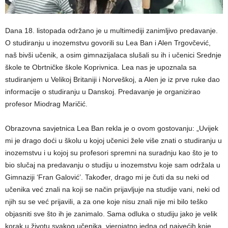
Dana 18. listopada održano je u multimediji zanimljivo predavanje.
O studiranju u inozemstvu govorili su Lea Ban i Alen Trgovčević,
naš bivši učenik, a osim gimnazijalaca slušali su ih i učenici Srednje
škole te Obrtničke škole Koprivnica. Lea nas je upoznala sa
studiranjem u Velikoj Britaniji i Norveškoj, a Alen je iz prve ruke dao
informacije o studiranju u Danskoj. Predavanje je organizirao
profesor Miodrag Maričić.
Obrazovna savjetnica Lea Ban rekla je o ovom gostovanju: „Uvijek
mi je drago doći u školu u kojoj učenici žele više znati o studiranju u
inozemstvu i u kojoj su profesori spremni na suradnju kao što je to
bio slučaj na predavanju o studiju u inozemstvu koje sam održala u
Gimnaziji ‘Fran Galović’. Također, drago mi je čuti da su neki od
učenika već znali na koji se način prijavljuje na studije vani, neki od
njih su se već prijavili, a za one koje nisu znali nije mi bilo teško
objasniti sve što ih je zanimalo. Sama odluka o studiju jako je velik
korak u životu svakog učenika, vjerojatno jedna od najvećih koje