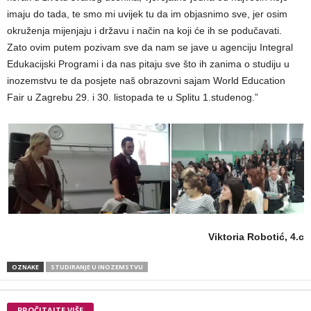
imaju do tada, te smo mi uvijek tu da im objasnimo sve, jer osim
okruženja mijenjaju i državu i način na koji će ih se podučavati.
Zato ovim putem pozivam sve da nam se jave u agenciju Integral
Edukacijski Programi i da nas pitaju sve što ih zanima o studiju u
inozemstvu te da posjete naš obrazovni sajam World Education
Fair u Zagrebu 29. i 30. listopada te u Splitu 1.studenog.”
Viktoria Robotić, 4.c
OZNAKE
STUDIRANJE U INOZEMSTVU
PROČITAJTE VIŠE