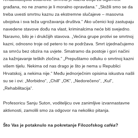
građana, no ne znamo je li moralno opravdana.“ „Složili smo se da
treba uvesti smrtnu kaznu za ekstremne slučajeve – masovna
ubojstva i sva teža ugrožavanja društva.“ Ako učenici koji zastupaju
navedene stavove dođu na vlast, kriminalcima neće biti svejedno.
Naravno, bilo je i drukčijih stavova. „Većina grupe protivi se smrtnoj
kazni, odnosno troje od petero to ne podržava. Smrt izjednačujemo
sa smrću bez obzira na uvjete. Smatramo da postoje i gori načini
za kažnjavanje teških zločina.“ „Prepuštamo odluku o smrtnoj kazni
višem tijelu. Nekima od nas drago je što je nema u Republici
Hrvatskoj, a nekima nije.“ Među jednorječnim opisima iskustva našli
su se i ovi: „Morbidno“, „Chill“ „OK“, „Nedorečeno“, „Kul“,
„Rehabilitacija“.
Profesoricu Sanju Suton, voditeljicu ove zanimljive izvannastavne
aktivnosti, zamolili smo za odgovor na nekoliko pitanja.
Što Vas je potaknulo na pokretanje Filozofskog
caféa
?