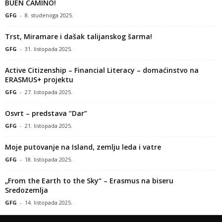
BUEN CAMINO!
GFG
-
8. studenoga 2025.
Trst, Miramare i dašak talijanskog šarma!
GFG
-
31. listopada 2025.
Active Citizenship – Financial Literacy – domaćinstvo na
ERASMUS+ projektu
GFG
-
27. listopada 2025.
Osvrt – predstava “Dar”
GFG
-
21. listopada 2025.
Moje putovanje na Island, zemlju leda i vatre
GFG
-
18. listopada 2025.
„From the Earth to the Sky“ – Erasmus na biseru
Sredozemlja
GFG
-
14. listopada 2025.