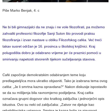
Piše Marko Benjak, 4. c
Ne bi bili gimnazijalci da ne znaju i ne vole filozofirati, pa možemo
zahvaliti profesorici filozofije Sanji Suton što provodi praksu
filozofiranja i izvan nastave u obliku Filozofskog caféa. Već treći
takav susret održan je 16. prosinca u školskoj knjižnici. Kraj
polugodišta dobro je odabrano vrijeme jer će praznici pomoći u
smirivanju napetosti stvorenih tijekom sučeljavanja stavova.
Café započinje demokratskim odabiranjem teme koju
predlagatelj/ica mora ukratko objasniti. Tako je izabrana tema ovog
caféa
: „Je li smrtna kazna opravdana?“ Nakon diskusije ispostavilo
se da su mišljenja bila ravnomjerno podijeljena. Kraj
caféa
označava grupni dogovor oko kratkog zaključka i jednorječni opis
iskustva. Ovo su neki od zaključaka: „Zatvor ne djeluje kao
rehabilitacijska ustanova. Smrtna je kazna bolja za sigurnost