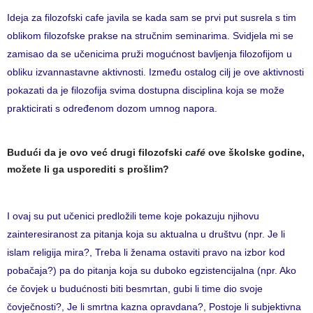
Ideja za filozofski cafe javila se kada sam se prvi put susrela s tim
oblikom filozofske prakse na stručnim seminarima. Svidjela mi se
zamisao da se učenicima pruži mogućnost bavljenja filozofijom u
obliku izvannastavne aktivnosti. Između ostalog cilj je ove aktivnosti
pokazati da je filozofija svima dostupna disciplina koja se može
prakticirati s određenom dozom umnog napora.
Budući da je ovo već drugi filozofski
café
ove školske godine,
možete li ga usporediti s prošlim?
I ovaj su put učenici predložili teme koje pokazuju njihovu
zainteresiranost za pitanja koja su aktualna u društvu (npr. Je li
islam religija mira?, Treba li ženama ostaviti pravo na izbor kod
pobačaja?) pa do pitanja koja su duboko egzistencijalna (npr. Ako
će čovjek u budućnosti biti besmrtan, gubi li time dio svoje
čovječnosti?, Je li smrtna kazna opravdana?, Postoje li subjektivna