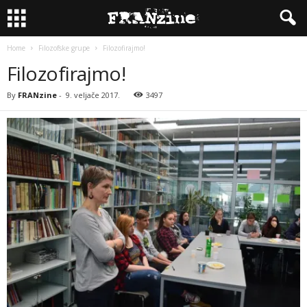
Home
Filozofske grupe
Filozofirajmo!
Filozofirajmo!
By
FRANzine
-
9. veljače 2017.
3497