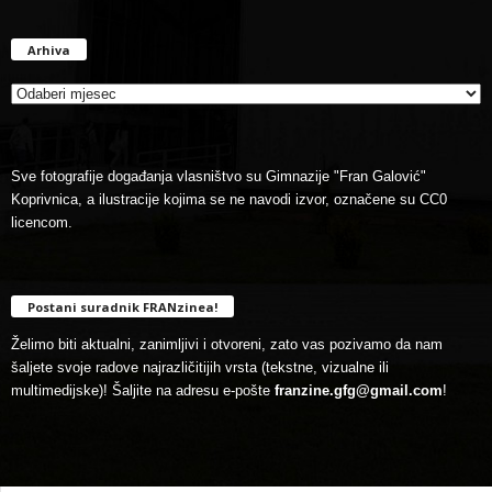
Arhiva
Arhiva
Sve fotografije događanja vlasništvo su Gimnazije "Fran Galović"
Koprivnica, a ilustracije kojima se ne navodi izvor, označene su CC0
licencom.
Postani suradnik FRANzinea!
Želimo biti aktualni, zanimljivi i otvoreni, zato vas pozivamo da nam
šaljete svoje radove najrazličitijih vrsta (tekstne, vizualne ili
multimedijske)! Šaljite na adresu e-pošte
franzine.gfg@gmail.com
!