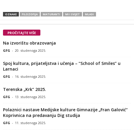
OZNAKE
FILOZOFIJA
MATURANTI
MI I SVIJET
MLADI
PROČITAJTE VIŠE
Na izvorištu obrazovanja
GFG
-
20. studenoga 2025.
Spoj kultura, prijateljstva i učenja – “School of Smiles” u
Larnaci
GFG
-
16. studenoga 2025.
Terenska „Krk“ 2025.
GFG
-
13. studenoga 2025.
Polaznici nastave Medijske kulture Gimnazije „Fran Galović“
Koprivnica na predavanju Dig studija
GFG
-
11. studenoga 2025.