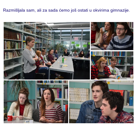
Razmišljala sam, ali za sada ćemo još ostati u okvirima gimnazije.