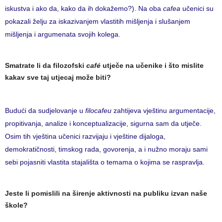
iskustva i ako da, kako da ih dokažemo?). Na oba
cafea
učenici su
pokazali želju za iskazivanjem vlastitih mišljenja i slušanjem
mišljenja i argumenata svojih kolega.
Smatrate li da filozofski
café
utječe na učenike i što mislite
kakav sve taj utjecaj može biti?
Budući da sudjelovanje u
filocafeu
zahtijeva vještinu argumentacije,
propitivanja, analize i konceptualizacije, sigurna sam da utječe.
Osim tih vještina učenici razvijaju i vještine dijaloga,
demokratičnosti, timskog rada, govorenja, a i nužno moraju sami
sebi pojasniti vlastita stajališta o temama o kojima se raspravlja.
Jeste li pomislili na širenje aktivnosti na publiku izvan naše
škole?