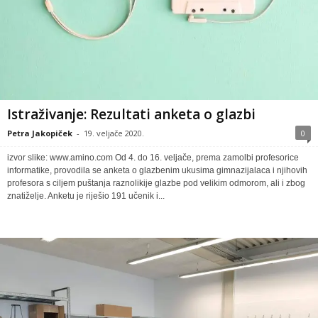
Istraživanje: Rezultati anketa o glazbi
Petra Jakopiček
-
19. veljače 2020.
0
izvor slike: www.amino.com Od 4. do 16. veljače, prema zamolbi profesorice
informatike, provodila se anketa o glazbenim ukusima gimnazijalaca i njihovih
profesora s ciljem puštanja raznolikije glazbe pod velikim odmorom, ali i zbog
znatiželje. Anketu je riješio 191 učenik i...