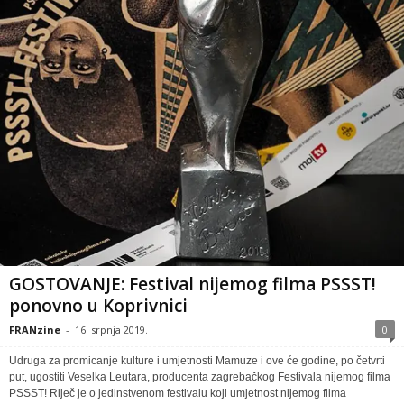
GOSTOVANJE: Festival nijemog filma PSSST!
ponovno u Koprivnici
FRANzine
-
16. srpnja 2019.
0
Udruga za promicanje kulture i umjetnosti Mamuze i ove će godine, po četvrti
put, ugostiti Veselka Leutara, producenta zagrebačkog Festivala nijemog filma
PSSST! Riječ je o jedinstvenom festivalu koji umjetnost nijemog filma