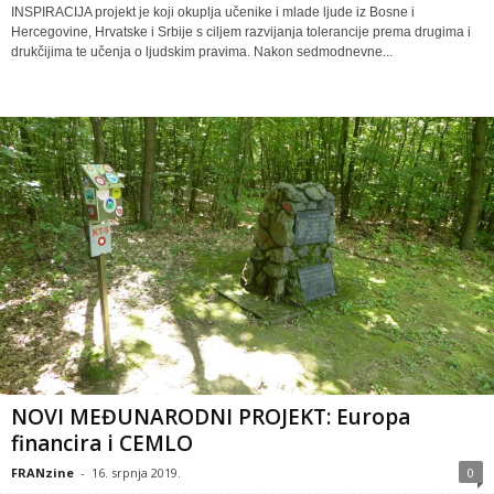
INSPIRACIJA projekt je koji okuplja učenike i mlade ljude iz Bosne i
Hercegovine, Hrvatske i Srbije s ciljem razvijanja tolerancije prema drugima i
drukčijima te učenja o ljudskim pravima. Nakon sedmodnevne...
NOVI MEĐUNARODNI PROJEKT: Europa
financira i CEMLO
FRANzine
-
16. srpnja 2019.
0