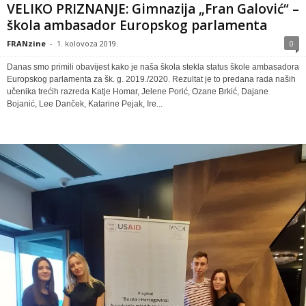
VELIKO PRIZNANJE: Gimnazija „Fran Galović“ –
škola ambasador Europskog parlamenta
FRANzine
-
1. kolovoza 2019.
0
Danas smo primili obavijest kako je naša škola stekla status škole ambasadora
Europskog parlamenta za šk. g. 2019./2020. Rezultat je to predana rada naših
učenika trećih razreda Katje Homar, Jelene Porić, Ozane Brkić, Dajane
Bojanić, Lee Danček, Katarine Pejak, Ire...