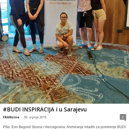
#BUDI INSPIRACIJA i u Sarajevu
FRANzine
-
30. srpnja 2019.
0
Piše: Erin Begović Bosna i Hercegovina: Animiranje mladih za pomirenje BUDI