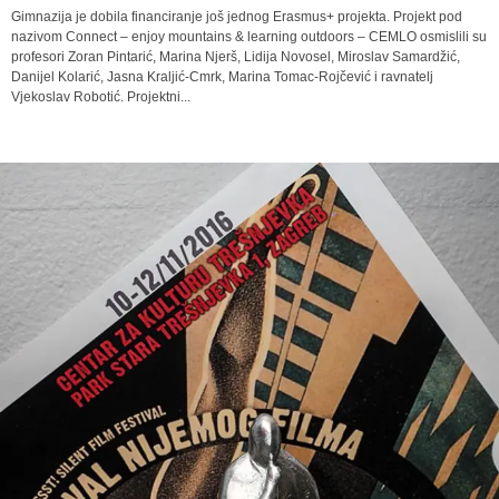
Gimnazija je dobila financiranje još jednog Erasmus+ projekta. Projekt pod
nazivom Connect – enjoy mountains & learning outdoors – CEMLO osmislili su
profesori Zoran Pintarić, Marina Njerš, Lidija Novosel, Miroslav Samardžić,
Danijel Kolarić, Jasna Kraljić-Cmrk, Marina Tomac-Rojčević i ravnatelj
Vjekoslav Robotić. Projektni...