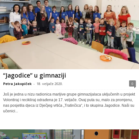
“Jagodice” u gimnaziji
Petra Jakopiček
-
18. veljače 2020.
0
Još je jedna u nizu radionica marljive grupe gimnazijalaca uključenih u projekt
Volontiraj i recikliraj odrađena je 17. veljače. Ovaj puta su, malo za promjenu,
nas posjetila djeca iz Dječjeg vrtića „Tratinčica“, i to skupina Jagodice. Naši su
učenici...