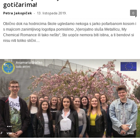
gotičarima!
Petra Jakopiček
-
13. listopada 2019.
0
Obično dok na hodnicima škole ugledamo nekoga s jarko pofarbanom kosom i
s majicom zanimljivog logotipa pomislimo „Vjerojatno sluša Metallicu, My
Chemical Romance ili tako nešto“, što uopće nemora biti istina, a ti bendovi si
nisu niti toliko slični....