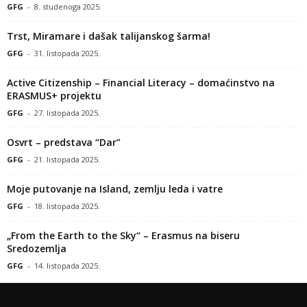
GFG
-
8. studenoga 2025.
Trst, Miramare i dašak talijanskog šarma!
GFG
-
31. listopada 2025.
Active Citizenship – Financial Literacy – domaćinstvo na
ERASMUS+ projektu
GFG
-
27. listopada 2025.
Osvrt – predstava “Dar”
GFG
-
21. listopada 2025.
Moje putovanje na Island, zemlju leda i vatre
GFG
-
18. listopada 2025.
„From the Earth to the Sky“ – Erasmus na biseru
Sredozemlja
GFG
-
14. listopada 2025.