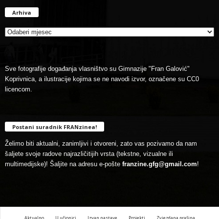
Arhiva
Arhiva
Sve fotografije događanja vlasništvo su Gimnazije "Fran Galović"
Koprivnica, a ilustracije kojima se ne navodi izvor, označene su CC0
licencom.
Postani suradnik FRANzinea!
Želimo biti aktualni, zanimljivi i otvoreni, zato vas pozivamo da nam
šaljete svoje radove najrazličitijih vrsta (tekstne, vizualne ili
multimedijske)! Šaljite na adresu e-pošte
franzine.gfg@gmail.com
!
Aktualno
U učionici
Izvan nastave
Projekti
Zvjezdana prašina