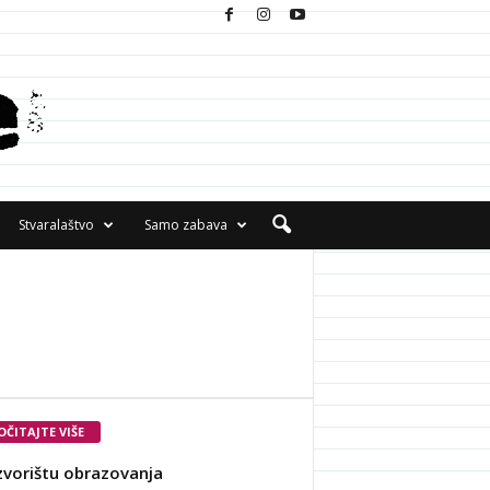
Stvaralaštvo
Samo zabava
OČITAJTE VIŠE
zvorištu obrazovanja