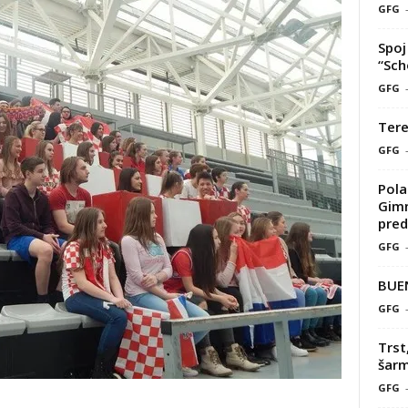
GFG
Spoj 
“Sch
GFG
Tere
GFG
Pola
Gimn
pred
GFG
BUE
GFG
Trst
šarm
GFG