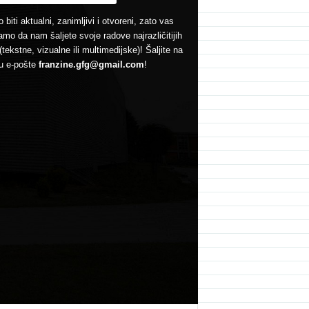
 biti aktualni, zanimljivi i otvoreni, zato vas
mo da nam šaljete svoje radove najrazličitijih
(tekstne, vizualne ili multimedijske)! Šaljite na
u e-pošte
franzine.gfg@gmail.com
!