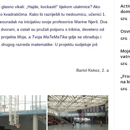
Acti
ili glasno vikali: „Hajde, kockasti!“ tijekom utakmice? Ako
doma
ječ o kvadratićima. Kako bi razriješili tu nedoumicu, učenici 1.
GFG
 videouradak na inicijativu svoje profesorice Marine Njerš. Dva
dvorani, a ostali su pružali potporu s tribina, devetero od
Osvr
e projekta
Moja, a Tvoja MaTeMaTika
gdje se obrađuju i
GFG
o drugog razreda matematike. U projektu sudjeluje još
Moje
vatr
GFG
Bartol Kekez, 2. a
„Fro
na b
GFG