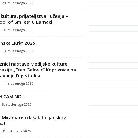
-
20. studenoga 2025.
kultura, prijateljstva i učenja –
ool of Smiles” u Larnaci
-
16. studenoga 2025.
nska „Krk“ 2025.
-
13. studenoga 2025.
znici nastave Medijske kulture
azije „Fran Galović“ Koprivnica na
avanju Dig studija
-
11. studenoga 2025.
N CAMINO!
-
8. studenoga 2025.
, Miramare i dašak talijanskog
a!
-
31. listopada 2025.