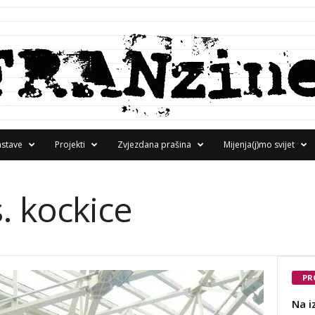
astave
Projekti
Zvjezdana prašina
Mijenja(j)mo svijet
s. kockice
PR
Na i