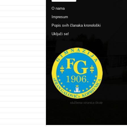
O nama
Impresum
Popis svih članaka kronološki
Uključi se!
službena stranica škole