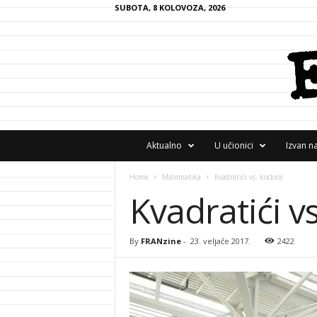
SUBOTA, 8 KOLOVOZA, 2026
F
Aktualno
U učionici
Izvan n
R
A
Home
Matematika
Kvadratići vs. kockice
N
Kvadratići v
z
i
n
e
By
FRANzine
-
23. veljače 2017.
2422