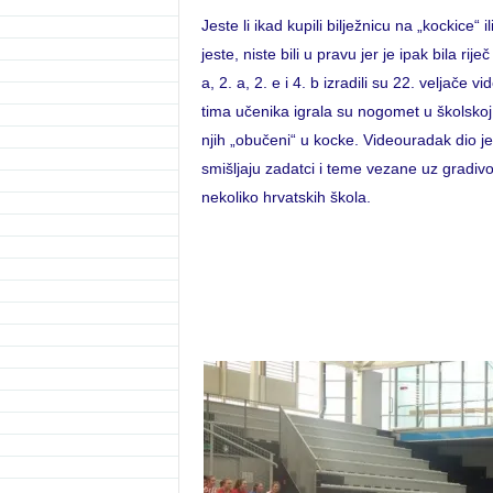
Jeste li ikad kupili bilježnicu na „kockice“ 
jeste, niste bili u pravu jer je ipak bila ri
a, 2. a, 2. e i 4. b izradili su 22. veljače
tima učenika igrala su nogomet u školskoj 
njih „obučeni“ u kocke. Videouradak dio j
smišljaju zadatci i teme vezane uz gradiv
nekoliko hrvatskih škola.