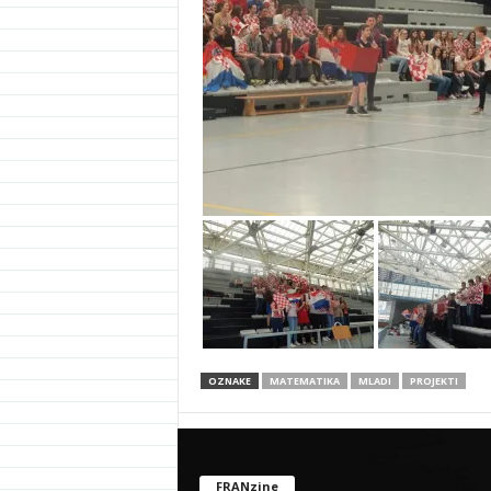
OZNAKE
MATEMATIKA
MLADI
PROJEKTI
FRANzine