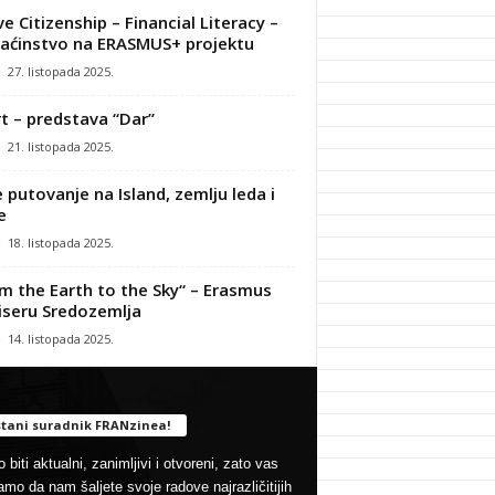
ve Citizenship – Financial Literacy –
ćinstvo na ERASMUS+ projektu
-
27. listopada 2025.
t – predstava “Dar”
-
21. listopada 2025.
 putovanje na Island, zemlju leda i
e
-
18. listopada 2025.
m the Earth to the Sky“ – Erasmus
iseru Sredozemlja
-
14. listopada 2025.
tani suradnik FRANzinea!
 biti aktualni, zanimljivi i otvoreni, zato vas
mo da nam šaljete svoje radove najrazličitijih