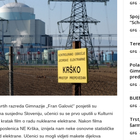
GFG
Spoj 
“Sch
GFG
Tere
GFG
Pola
Gimn
pred
GFG
BUE
GFG
rtih razreda Gimnazije „Fran Galović“ posjetili su
 susjednu Sloveniju, učenici su se prvo uputili u Kulturni
Trst
i kratak film o radu nuklearne elektrane. Nakon filma
šarm
 zaposlenica NE Krška, iznijela nam neke osnovne statističke
GFG
elektrane. Učenici su mogli vidjeti makete dijelova