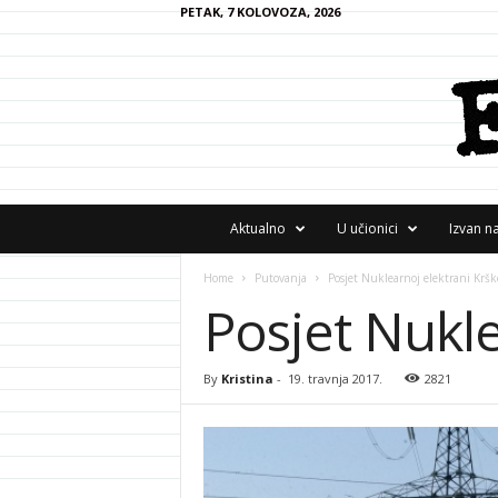
PETAK, 7 KOLOVOZA, 2026
F
Aktualno
U učionici
Izvan n
R
A
Home
Putovanja
Posjet Nuklearnoj elektrani Kršk
N
Posjet Nukle
z
i
n
e
By
Kristina
-
19. travnja 2017.
2821