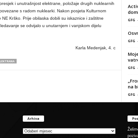
resjek i unutrašnjost elektrane, položaje drugih nuklearnih
Acti
 povezane s radom nuklearki. Nakon posjeta Kulturnom
doma
NE Krško. Prije obilaska dobili su iskaznice i zaštitne
GFG
ledavanje se odvijalo u unutarnjem i vanjskom dijelu
Osvr
GFG
Karla Medenjak, 4. c
Moje
vatr
ELEKTRANA
GFG
„Fro
na b
GFG
Arhiva
Pos
Arhiva
Želimo
poziva