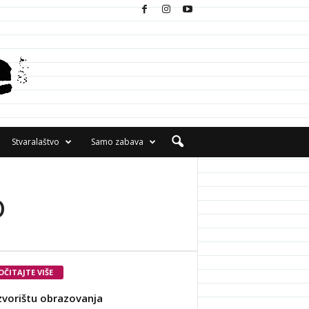
Stvaralaštvo
Samo zabava
o
OČITAJTE VIŠE
zvorištu obrazovanja