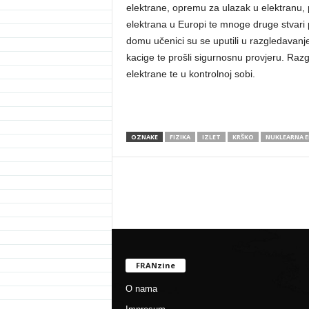
elektrane, opremu za ulazak u elektranu, p
elektrana u Europi te mnoge druge stvari
domu učenici su se uputili u razgledavanje 
kacige te prošli sigurnosnu provjeru. Razg
elektrane te u kontrolnoj sobi.
OZNAKE
FIZIKA
IZLET
KRŠKO
NUKLEARNA 
FRANzine
O nama