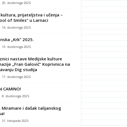
-
20. studenoga 2025.
kultura, prijateljstva i učenja –
ool of Smiles” u Larnaci
-
16. studenoga 2025.
nska „Krk“ 2025.
-
13. studenoga 2025.
znici nastave Medijske kulture
azije „Fran Galović“ Koprivnica na
avanju Dig studija
-
11. studenoga 2025.
N CAMINO!
-
8. studenoga 2025.
, Miramare i dašak talijanskog
a!
-
31. listopada 2025.