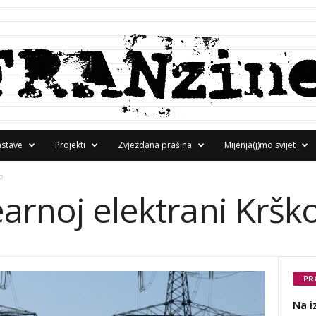
astave
Projekti
Zvjezdana prašina
Mijenja(j)mo svijet
o
arnoj elektrani Kršk
PR
Na i