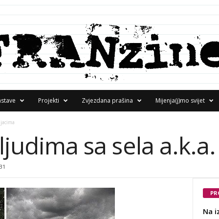
astave
Projekti
Zvjezdana prašina
Mijenja(j)mo svijet
ljacima
ljudima sa sela a.k.a
31
PR
Na i