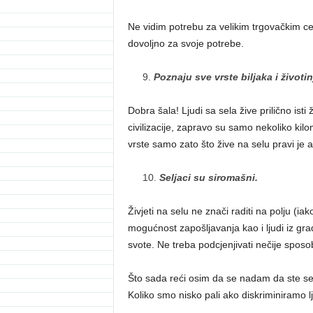
Ne vidim potrebu za velikim trgovačkim ce
dovoljno za svoje potrebe.
Poznaju sve vrste biljaka i životin
Dobra šala! Ljudi sa sela žive prilično ist
civilizacije, zapravo su samo nekoliko kilo
vrste samo zato što žive na selu pravi je 
Seljaci su siromašni.
Živjeti na selu ne znači raditi na polju (ia
mogućnost zapošljavanja kao i ljudi iz g
svote. Ne treba podcjenjivati nečije sposo
Što sada reći osim da se nadam da ste se p
Koliko smo nisko pali ako diskriminiramo 