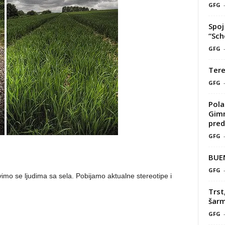
GFG
Spoj 
“Sch
GFG
Tere
GFG
Pola
Gimn
pred
GFG
BUE
GFG
vimo se ljudima sa sela. Pobijamo aktualne stereotipe i
Trst
šarm
GFG