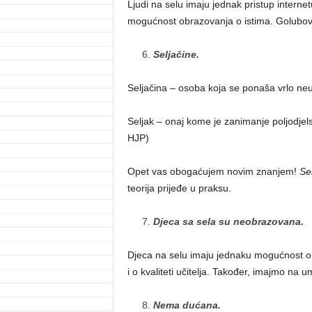
Ljudi na selu imaju jednak pristup interne
mogućnost obrazovanja o istima. Golubovi
Seljačine.
Seljačina – osoba koja se ponaša vrlo neu
Seljak – onaj kome je zanimanje poljodjelst
HJP)
Opet vas obogaćujem novim znanjem!
Se
teorija prijeđe u praksu.
Djeca sa sela su neobrazovana.
Djeca na selu imaju jednaku mogućnost ob
i o kvaliteti učitelja. Također, imajmo na
Nema dućana.