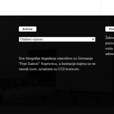
Arhiva
Pos
Arhiva
Želimo
poziva
vrsta 
adres
Sve fotografije događanja vlasništvo su Gimnazije
"Fran Galović" Koprivnica, a ilustracije kojima se ne
navodi izvor, označene su CC0 licencom.