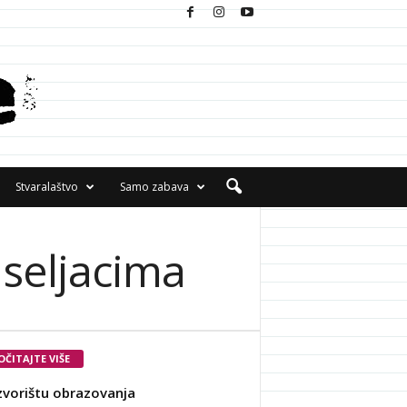
Stvaralaštvo
Samo zabava
. seljacima
OČITAJTE VIŠE
zvorištu obrazovanja