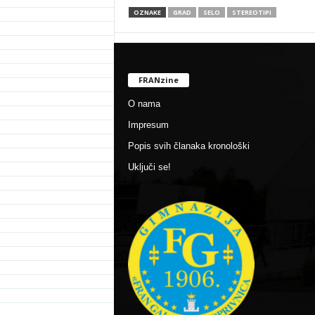
OZNAKE
GRAD
SELO
STEREOTIPI
FRANzine
O nama
Impresum
Popis svih članaka kronološki
Uključi se!