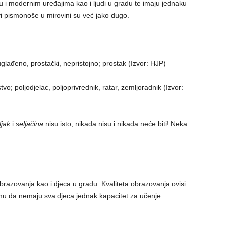
tu i modernim uređajima kao i ljudi u gradu te imaju jednaku
 pismonoše u mirovini su već jako dugo.
glađeno, prostački, nepristojno; prostak (Izvor: HJP)
vo; poljodjelac, poljoprivrednik, ratar, zemljoradnik (Izvor:
ljak
i
seljačina
nisu isto, nikada nisu i nikada neće biti! Neka
razovanja kao i djeca u gradu. Kvaliteta obrazovanja ovisi
 umu da nemaju sva djeca jednak kapacitet za učenje.