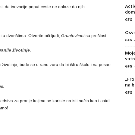
Acti
it da inovacije poput ceste ne dolaze do njih.
doma
GFG
Osvr
u dvorištima. Otvorite oči ljudi,
Gruntovčani
su prošlost.
GFG
anile životinje.
Moje
vatr
životinje, bude se u ranu zoru da bi išli u školu i na posao
GFG
„Fro
na b
is.
GFG
sredstva za pranje kojima se koriste na isti način kao i ostali
atno!