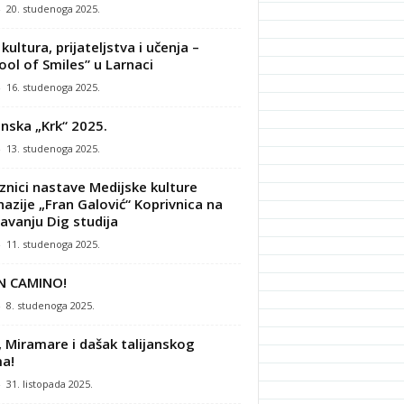
-
20. studenoga 2025.
kultura, prijateljstva i učenja –
ool of Smiles” u Larnaci
-
16. studenoga 2025.
nska „Krk“ 2025.
-
13. studenoga 2025.
znici nastave Medijske kulture
azije „Fran Galović“ Koprivnica na
avanju Dig studija
-
11. studenoga 2025.
N CAMINO!
-
8. studenoga 2025.
, Miramare i dašak talijanskog
a!
-
31. listopada 2025.