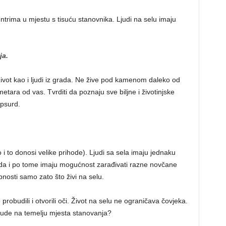
ntrima u mjestu s tisuću stanovnika. Ljudi na selu imaju
ja.
i život kao i ljudi iz grada. Ne žive pod kamenom daleko od
metara od vas. Tvrditi da poznaju sve biljne i životinjske
apsurd.
ko i to donosi velike prihode). Ljudi sa sela imaju jednaku
rada i po tome imaju mogućnost zarađivati razne novčane
bnosti samo zato što živi na selu.
robudili i otvorili oči. Život na selu ne ograničava čovjeka.
ljude na temelju mjesta stanovanja?