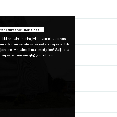
tani suradnik FRANzinea!
 biti aktualni, zanimljivi i otvoreni, zato vas
mo da nam šaljete svoje radove najrazličitijih
(tekstne, vizualne ili multimedijske)! Šaljite na
u e-pošte
franzine.gfg@gmail.com
!