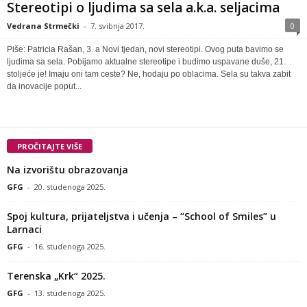
Stereotipi o ljudima sa sela a.k.a. seljacima
Vedrana Strmečki
-
7. svibnja 2017.
0
Piše: Patricia Rašan, 3. a Novi tjedan, novi stereotipi. Ovog puta bavimo se
ljudima sa sela. Pobijamo aktualne stereotipe i budimo uspavane duše, 21.
stoljeće je! Imaju oni tam ceste? Ne, hodaju po oblacima. Sela su takva zabit
da inovacije poput...
PROČITAJTE VIŠE
Na izvorištu obrazovanja
GFG
-
20. studenoga 2025.
Spoj kultura, prijateljstva i učenja – “School of Smiles” u
Larnaci
GFG
-
16. studenoga 2025.
Terenska „Krk“ 2025.
GFG
-
13. studenoga 2025.