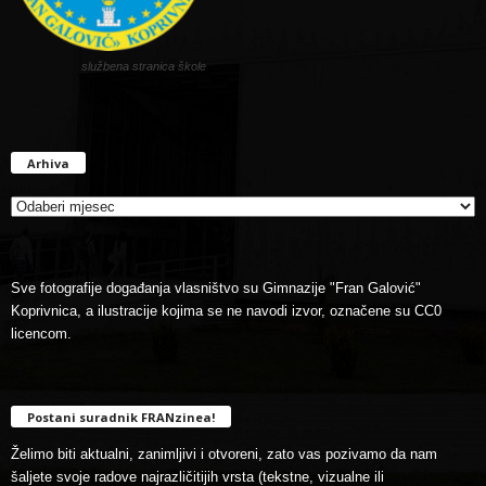
službena stranica škole
Arhiva
Arhiva
Sve fotografije događanja vlasništvo su Gimnazije "Fran Galović"
Koprivnica, a ilustracije kojima se ne navodi izvor, označene su CC0
licencom.
Postani suradnik FRANzinea!
Želimo biti aktualni, zanimljivi i otvoreni, zato vas pozivamo da nam
šaljete svoje radove najrazličitijih vrsta (tekstne, vizualne ili