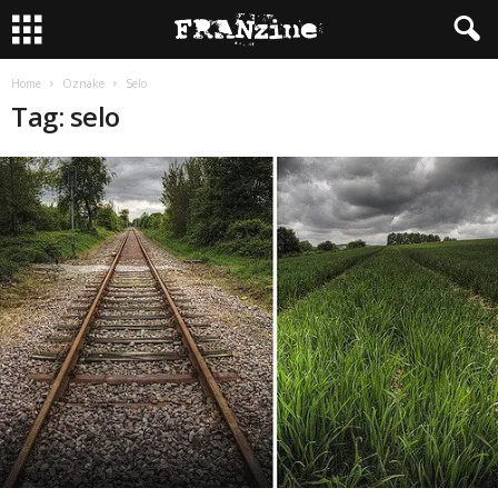
Home
Oznake
Selo
Tag: selo