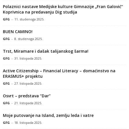
Polaznici nastave Medijske kulture Gimnazije „Fran Galović“
Koprivnica na predavanju Dig studija
GFG
-
11. studenoga 2025.
BUEN CAMINO!
GFG
-
8. studenoga 2025.
Trst, Miramare i dašak talijanskog šarma!
GFG
-
31. listopada 2025.
Active Citizenship – Financial Literacy – domaćinstvo na
ERASMUS+ projektu
GFG
-
27. listopada 2025.
Osvrt – predstava “Dar”
GFG
-
21. listopada 2025.
Moje putovanje na Island, zemlju leda i vatre
GFG
-
18. listopada 2025.