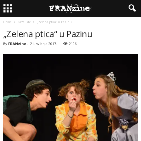
Home
Kazalište
„Zelena ptica“ u Pazinu
„Zelena ptica“ u Pazinu
By
FRANzine
-
21. svibnja 2017.
2196