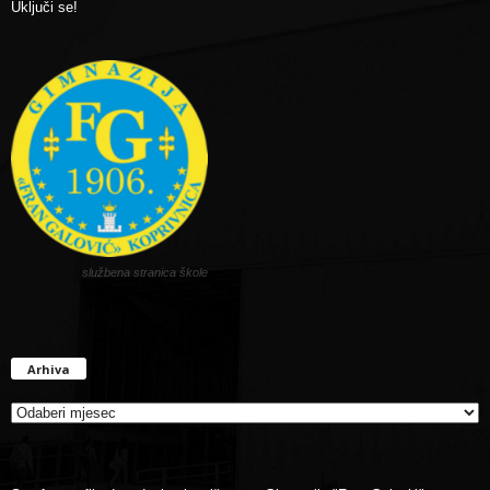
Uključi se!
službena stranica škole
Arhiva
Arhiva