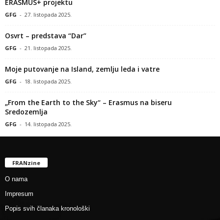
ERASMUS+ projektu
GFG
-
27. listopada 2025.
Osvrt – predstava “Dar”
GFG
-
21. listopada 2025.
Moje putovanje na Island, zemlju leda i vatre
GFG
-
18. listopada 2025.
„From the Earth to the Sky“ – Erasmus na biseru
Sredozemlja
GFG
-
14. listopada 2025.
FRANzine
O nama
Impresum
Popis svih članaka kronološki