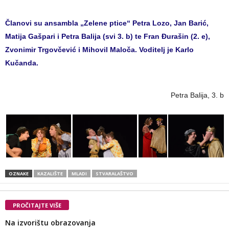
Članovi su ansambla „Zelene ptice“ Petra Lozo, Jan Barić,
Matija Gašpari i Petra Balija (svi 3. b) te Fran Đurašin (2. e),
Zvonimir Trgovčević i Mihovil Maloča. Voditelj je Karlo
Kučanda.
Petra Balija, 3. b
OZNAKE
KAZALIŠTE
MLADI
STVARALAŠTVO
PROČITAJTE VIŠE
Na izvorištu obrazovanja