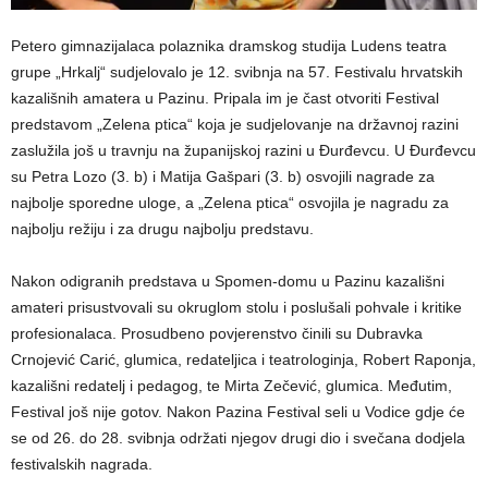
Petero gimnazijalaca polaznika dramskog studija Ludens teatra
grupe „Hrkalj“ sudjelovalo je 12. svibnja na 57. Festivalu hrvatskih
kazališnih amatera u Pazinu. Pripala im je čast otvoriti Festival
predstavom „Zelena ptica“ koja je sudjelovanje na državnoj razini
zaslužila još u travnju na županijskoj razini u Đurđevcu. U Đurđevcu
su Petra Lozo (3. b) i Matija Gašpari (3. b) osvojili nagrade za
najbolje sporedne uloge, a „Zelena ptica“ osvojila je nagradu za
najbolju režiju i za drugu najbolju predstavu.
Nakon odigranih predstava u Spomen-domu u Pazinu kazališni
amateri prisustvovali su okruglom stolu i poslušali pohvale i kritike
profesionalaca. Prosudbeno povjerenstvo činili su Dubravka
Crnojević Carić, glumica, redateljica i teatrologinja, Robert Raponja,
kazališni redatelj i pedagog, te Mirta Zečević, glumica. Međutim,
Festival još nije gotov. Nakon Pazina Festival seli u Vodice gdje će
se od 26. do 28. svibnja održati njegov drugi dio i svečana dodjela
festivalskih nagrada.