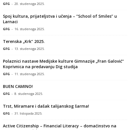
GFG
-
20. studenoga 2025.
Spoj kultura, prijateljstva i učenja – “School of Smiles” u
Larnaci
GFG
-
16. studenoga 2025.
Terenska „Krk“ 2025.
GFG
-
13. studenoga 2025.
Polaznici nastave Medijske kulture Gimnazije „Fran Galović“
Koprivnica na predavanju Dig studija
GFG
-
11. studenoga 2025.
BUEN CAMINO!
GFG
-
8. studenoga 2025.
Trst, Miramare i dašak talijanskog šarma!
GFG
-
31. listopada 2025.
Active Citizenship – Financial Literacy – domaćinstvo na