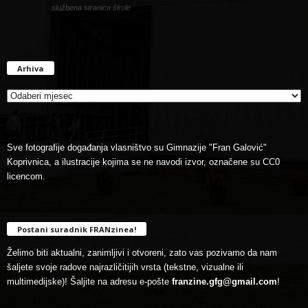
službena stranica škole
Arhiva
Arhiva
Sve fotografije događanja vlasništvo su Gimnazije "Fran Galović"
Koprivnica, a ilustracije kojima se ne navodi izvor, označene su CC0
licencom.
Postani suradnik FRANzinea!
Želimo biti aktualni, zanimljivi i otvoreni, zato vas pozivamo da nam
šaljete svoje radove najrazličitijih vrsta (tekstne, vizualne ili
multimedijske)! Šaljite na adresu e-pošte
franzine.gfg@gmail.com
!