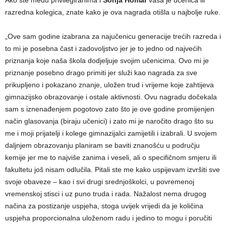
razredna kolegica, znate kako je ova nagrada otišla u najbolje ruke.
„Ove sam godine izabrana za najučenicu generacije trećih razreda i
to mi je posebna čast i zadovoljstvo jer je to jedno od najvećih
priznanja koje naša škola dodjeljuje svojim učenicima. Ovo mi je
priznanje posebno drago primiti jer služi kao nagrada za sve
prikupljeno i pokazano znanje, uložen trud i vrijeme koje zahtijeva
gimnazijsko obrazovanje i ostale aktivnosti. Ovu nagradu dočekala
sam s iznenađenjem pogotovo zato što je ove godine promijenjen
način glasovanja (biraju učenici) i zato mi je naročito drago što su
me i moji prijatelji i kolege gimnazijalci zamijetili i izabrali. U svojem
daljnjem obrazovanju planiram se baviti znanošću u području
kemije jer me to najviše zanima i veseli, ali o specifičnom smjeru ili
fakultetu još nisam odlučila. Pitali ste me kako uspijevam izvršiti sve
svoje obaveze – kao i svi drugi srednjoškolci, u povremenoj
vremenskoj stisci i uz puno truda i rada. Nažalost nema drugog
načina za postizanje uspjeha, stoga uvijek vrijedi da je količina
uspjeha proporcionalna uloženom radu i jedino to mogu i poručiti