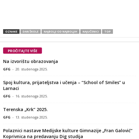
OZNAKE
DAN ŠKOLE
NAJBOLJI OD NAJBOLJIH
NAJUČENICI
TOP
PROČITAJTE VIŠE
Na izvorištu obrazovanja
GFG
-
20. studenoga 2025.
Spoj kultura, prijateljstva i učenja – “School of Smiles” u
Larnaci
GFG
-
16. studenoga 2025.
Terenska „Krk“ 2025.
GFG
-
13. studenoga 2025.
Polaznici nastave Medijske kulture Gimnazije „Fran Galović“
Koprivnica na predavanju Dig studija