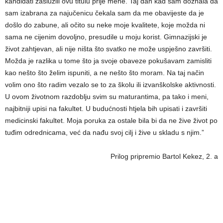
kandidati zaslužili ovu titulu prije mene. Taj dan kad sam doznala da
sam izabrana za najučenicu čekala sam da me obavijeste da je
došlo do zabune, ali očito su neke moje kvalitete, koje možda ni
sama ne cijenim dovoljno, presudile u moju korist. Gimnazijski je
život zahtjevan, ali nije ništa što svatko ne može uspješno završiti.
Možda je razlika u tome što ja svoje obaveze pokušavam zamisliti
kao nešto što želim ispuniti, a ne nešto što moram. Na taj način
volim ono što radim vezalo se to za školu ili izvanškolske aktivnosti.
U ovom životnom razdoblju svim su maturantima, pa tako i meni,
najbitniji upisi na fakultet. U budućnosti htjela bih upisati i završiti
medicinski fakultet. Moja poruka za ostale bila bi da ne žive život po
tuđim odrednicama, već da nađu svoj cilj i žive u skladu s njim.”
Prilog pripremio Bartol Kekez, 2. a