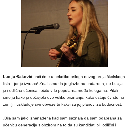
Luciju Đaković
naći ćete u nekoliko priloga novog broja školskoga
lista—jer je izvrsna! Znali smo da je glazbeno nadarena, no Lucija
je i odlična učenica i očito vrlo popularna među kolegama. Pitali
smo ju kako je doživjela ovo veliko priznanje, kako ostaje čvrsto na
zemlji i usklađuje sve obveze te kakvi su joj planovi za budućnost.
„Bila sam jako iznenađena kad sam saznala da sam odabrana za
učenicu generacije s obzirom na to da su kandidati bili odlični i