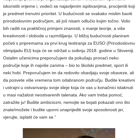
iskoristiti vrijeme i, vodeći se najavljenim ispitivanjima, procijeniti koji
je predmet trenutni prioritet. U budućnosti se svakako mislim baviti
prirodoslovnim područjem, ali još nisam odlučio kojim točno. Volio
bih raditi na praktičnoj primjeni znanosti, s manje teorije, a više
kreativnosti i slobode u razmišljanju. U bližoj budućnosti planiram
početi s pripremama za prvi krug testiranja za EUSO (Prirodoslovnu
olimpijadu EU) koja će se održati u svibnju 2018. godine u Sloveniji.
Ostalim učenicima preporučujem da pokušaju pronaći neko
područje koje ih najviše zanima – bio to školski predmet, sport ili
neki hobi. Preporučujem im da redovito obavljaju svoje obaveze, ali
da posvete više vremena tom odabranom području. Budite kreativni
i ustrajni u ostvarivanju svoje ideje koja će vas u konačnici istaknuti
u masi nažalost neostvarenih talenata. Ako vam treba pomoć,
zatražite ju! Budite ambiciozni, nemojte se bojati pokazati ono što
znate/možete i budite uporni unaprijediti svoje sposobnosti jer,
vjerujte, isplatit će vam se.“