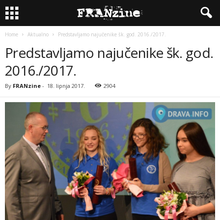
Home
Aktualno
Predstavljamo najučenike šk. god. 2016./2017.
Predstavljamo najučenike šk. god.
2016./2017.
By
FRANzine
-
18. lipnja 2017.
2904