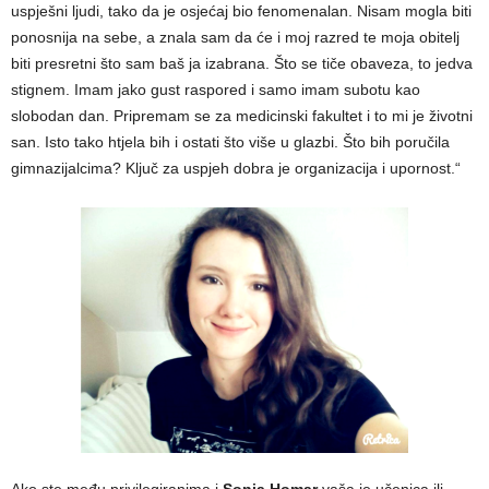
uspješni ljudi, tako da je osjećaj bio fenomenalan. Nisam mogla biti
ponosnija na sebe, a znala sam da će i moj razred te moja obitelj
biti presretni što sam baš ja izabrana. Što se tiče obaveza, to jedva
stignem. Imam jako gust raspored i samo imam subotu kao
slobodan dan. Pripremam se za medicinski fakultet i to mi je životni
san. Isto tako htjela bih i ostati što više u glazbi. Što bih poručila
gimnazijalcima? Ključ za uspjeh dobra je organizacija i upornost.“
Ako ste među privilegiranima i
Sonja Homar
vaša je učenica ili