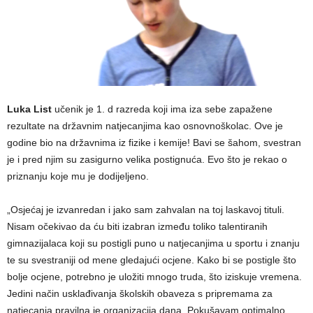
Luka List
učenik je 1. d razreda koji ima iza sebe zapažene
rezultate na državnim natjecanjima kao osnovnoškolac. Ove je
godine bio na državnima iz fizike i kemije! Bavi se šahom, svestran
je i pred njim su zasigurno velika postignuća. Evo što je rekao o
priznanju koje mu je dodijeljeno.
„Osjećaj je izvanredan i jako sam zahvalan na toj laskavoj tituli.
Nisam očekivao da ću biti izabran između toliko talentiranih
gimnazijalaca koji su postigli puno u natjecanjima u sportu i znanju
te su svestraniji od mene gledajući ocjene. Kako bi se postigle što
bolje ocjene, potrebno je uložiti mnogo truda, što iziskuje vremena.
Jedini način usklađivanja školskih obaveza s pripremama za
natjecanja pravilna je organizacija dana. Pokušavam optimalno