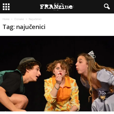
Home
Oznake
Najučenici
Tag: najučenici