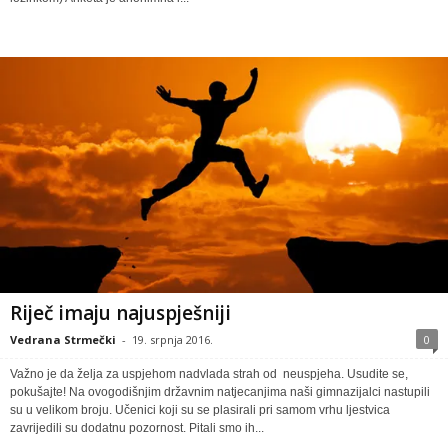
Riječ imaju najuspješniji
Vedrana Strmečki
-
19. srpnja 2016.
0
Važno je da želja za uspjehom nadvlada strah od neuspjeha. Usudite se,
pokušajte! Na ovogodišnjim državnim natjecanjima naši gimnazijalci nastupili
su u velikom broju. Učenici koji su se plasirali pri samom vrhu ljestvica
zavrijedili su dodatnu pozornost. Pitali smo ih...