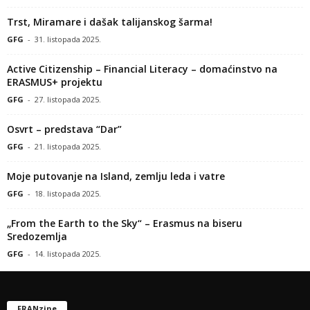
Trst, Miramare i dašak talijanskog šarma!
GFG
-
31. listopada 2025.
Active Citizenship – Financial Literacy – domaćinstvo na
ERASMUS+ projektu
GFG
-
27. listopada 2025.
Osvrt – predstava “Dar”
GFG
-
21. listopada 2025.
Moje putovanje na Island, zemlju leda i vatre
GFG
-
18. listopada 2025.
„From the Earth to the Sky“ – Erasmus na biseru
Sredozemlja
GFG
-
14. listopada 2025.
FRANzine