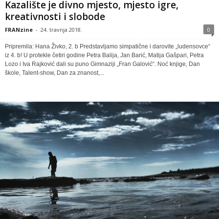
Kazalište je divno mjesto, mjesto igre,
kreativnosti i slobode
FRANzine
-
24. travnja 2018.
0
Pripremila: Hana Živko, 2. b Predstavljamo simpatične i darovite „ludensovce“
iz 4. b! U protekle četiri godine Petra Balija, Jan Barić, Matija Gašpari, Petra
Lozo i Iva Rajković dali su puno Gimnaziji „Fran Galović“. Noć knjige, Dan
škole, Talent-show, Dan za znanost,...