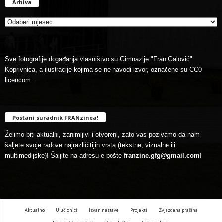
Arhiva
Arhiva
Sve fotografije događanja vlasništvo su Gimnazije "Fran Galović"
Koprivnica, a ilustracije kojima se ne navodi izvor, označene su CC0
licencom.
Postani suradnik FRANzinea!
Želimo biti aktualni, zanimljivi i otvoreni, zato vas pozivamo da nam
šaljete svoje radove najrazličitijih vrsta (tekstne, vizualne ili
multimedijske)! Šaljite na adresu e-pošte
franzine.gfg@gmail.com
!
Aktualno
U učionici
Izvan nastave
Projekti
Zvjezdana prašina