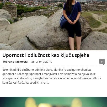
Upornost i odlučnost kao ključ uspjeha
Vedrana Strmečki
-
25. svibnja 2017.
0
Iako nikad nije službeno odnijela titulu, Monika je zasigurno učenica
generacije i oličenje upornosti i marljivosti. Ova samozatajna djevojka iz
Novigrada Podravskog naizgled se ne ističe ni u čemu, no Monika je odlična
kemičarka i fizičarka, a odlična je i...