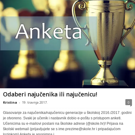
Odaberi najučenika ili najučenicu!
Kristina
-
19. travnja 2017.
0
Glasovanje za najučenika/najučenicu generacije u školskoj 2016./2017. godini
je otvoreno. Svaki je učenik i nastavnik dobio e-poštu s pristupom anketi.
Učenicima su e-mailovi poslani na školske adrese (@skole.hr)! Prijava na
školski webmail (prijavljujete se s ime.prezime@skole.hr i pripadajućom
lozinkom) Anketa je anonimna i...