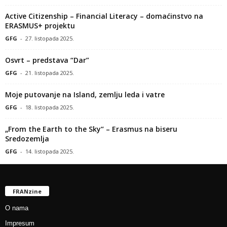
Active Citizenship – Financial Literacy – domaćinstvo na
ERASMUS+ projektu
GFG
-
27. listopada 2025.
Osvrt – predstava “Dar”
GFG
-
21. listopada 2025.
Moje putovanje na Island, zemlju leda i vatre
GFG
-
18. listopada 2025.
„From the Earth to the Sky“ – Erasmus na biseru
Sredozemlja
GFG
-
14. listopada 2025.
FRANzine
O nama
Impresum