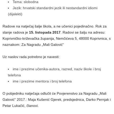
Tema: slobodna
Jezik: hrvatski standardni jezik ili nestandardni idiomi
(dijalekti)
Radove na natječaj šalje škola, a ne učenici pojedinačno. Rok za
slanje radova je
15. listopada 2017
. Radovi se šalju na adresu:
Koprivničko-križevačka županija, Nemčićeva 5, 48000 Koprivnica, s
naznakom: Za Nagradu „Mali Galović“
Uz naslov rada potrebno je navesti:
ime i prezime učenika-autora, razred, naziv škole i broj
telefona
ime i prezime mentora i broj telefona
O pobjedniku natječaja odlučit će Povjerenstvo za Nagradu „Mali
Galović“ 2017.: Maja Kušenić Gjerek, predsjednica, Darko Pernjak i
Petar Lukačić, članovi.