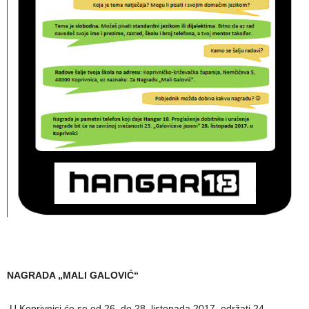
NAGRADA „MALI GALOVIĆ“
U Koprivnici će se od 26. do 28. listopada 2017. održati 24.