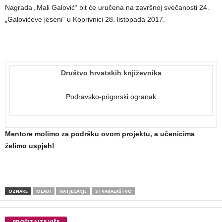
Nagrada „Mali Galović“ bit će uručena na završnoj svečanosti 24.
„Galovićeve jeseni“ u Koprivnici 28. listopada 2017.
Društvo hrvatskih književnika
Podravsko-prigorski ogranak
Mentore molimo za podršku ovom projektu, a učenicima
želimo uspjeh!
OZNAKE
MLADI
NATJECANJE
STVARALAŠTVO
PROČITAJTE VIŠE