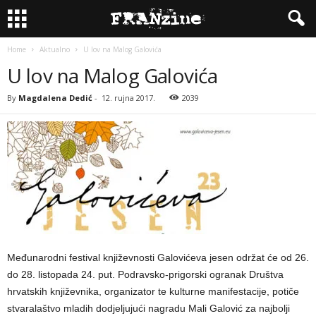
Home
Aktualno
U lov na Malog Galovića
U lov na Malog Galovića
By
Magdalena Dedić
-
12. rujna 2017.
2039
Međunarodni festival književnosti Galovićeva jesen održat će od 26.
do 28. listopada 24. put. Podravsko-prigorski ogranak Društva
hrvatskih književnika, organizator te kulturne manifestacije, potiče
stvaralaštvo mladih dodjeljujući nagradu Mali Galović za najbolji