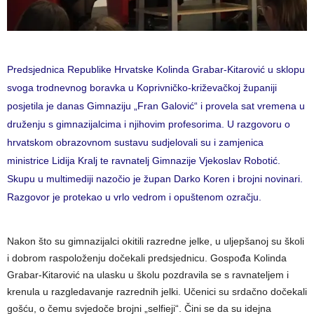
Predsjednica Republike Hrvatske Kolinda Grabar-Kitarović u sklopu
svoga trodnevnog boravka u Koprivničko-križevačkoj županiji
posjetila je danas Gimnaziju „Fran Galović“ i provela sat vremena u
druženju s gimnazijalcima i njihovim profesorima. U razgovoru o
hrvatskom obrazovnom sustavu sudjelovali su i zamjenica
ministrice Lidija Kralj te ravnatelj Gimnazije Vjekoslav Robotić.
Skupu u multimediji nazočio je župan Darko Koren i brojni novinari.
Razgovor je protekao u vrlo vedrom i opuštenom ozračju.
Nakon što su gimnazijalci okitili razredne jelke, u uljepšanoj su školi
i dobrom raspoloženju dočekali predsjednicu. Gospođa Kolinda
Grabar-Kitarović na ulasku u školu pozdravila se s ravnateljem i
krenula u razgledavanje razrednih jelki. Učenici su srdačno dočekali
gošću, o čemu svjedoče brojni „selfieji“. Čini se da su idejna