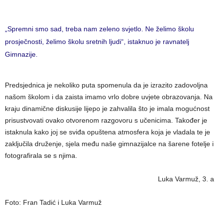
„Spremni smo sad, treba nam zeleno svjetlo. Ne želimo školu
prosječnosti, želimo školu sretnih ljudi“, istaknuo je ravnatelj
Gimnazije.
Predsjednica je nekoliko puta spomenula da je izrazito zadovoljna
našom školom i da zaista imamo vrlo dobre uvjete obrazovanja. Na
kraju dinamične diskusije lijepo je zahvalila što je imala mogućnost
prisustvovati ovako otvorenom razgovoru s učenicima. Također je
istaknula kako joj se sviđa opuštena atmosfera koja je vladala te je
zaključila druženje, sjela među naše gimnazijalce na šarene fotelje i
fotografirala se s njima.
Luka Varmuž, 3. a
Foto: Fran Tadić i Luka Varmuž