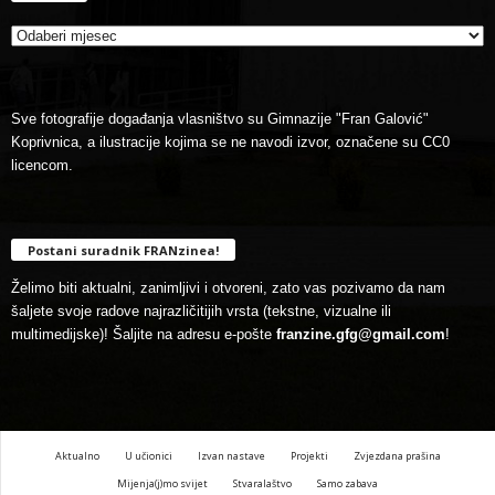
Sve fotografije događanja vlasništvo su Gimnazije "Fran Galović"
Koprivnica, a ilustracije kojima se ne navodi izvor, označene su CC0
licencom.
Postani suradnik FRANzinea!
Želimo biti aktualni, zanimljivi i otvoreni, zato vas pozivamo da nam
šaljete svoje radove najrazličitijih vrsta (tekstne, vizualne ili
multimedijske)! Šaljite na adresu e-pošte
franzine.gfg@gmail.com
!
Aktualno
U učionici
Izvan nastave
Projekti
Zvjezdana prašina
Mijenja(j)mo svijet
Stvaralaštvo
Samo zabava