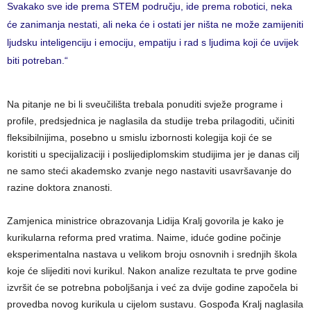
Svakako sve ide prema STEM području, ide prema robotici, neka
će zanimanja nestati, ali neka će i ostati jer ništa ne može zamijeniti
ljudsku inteligenciju i emociju, empatiju i rad s ljudima koji će uvijek
biti potreban.“
Na pitanje ne bi li sveučilišta trebala ponuditi svježe programe i
profile, predsjednica je naglasila da studije treba prilagoditi, učiniti
fleksibilnijima, posebno u smislu izbornosti kolegija koji će se
koristiti u specijalizaciji i poslijediplomskim studijima jer je danas cilj
ne samo steći akademsko zvanje nego nastaviti usavršavanje do
razine doktora znanosti.
Zamjenica ministrice obrazovanja Lidija Kralj govorila je kako je
kurikularna reforma pred vratima. Naime, iduće godine počinje
eksperimentalna nastava u velikom broju osnovnih i srednjih škola
koje će slijediti novi kurikul. Nakon analize rezultata te prve godine
izvršit će se potrebna poboljšanja i već za dvije godine započela bi
provedba novog kurikula u cijelom sustavu. Gospođa Kralj naglasila