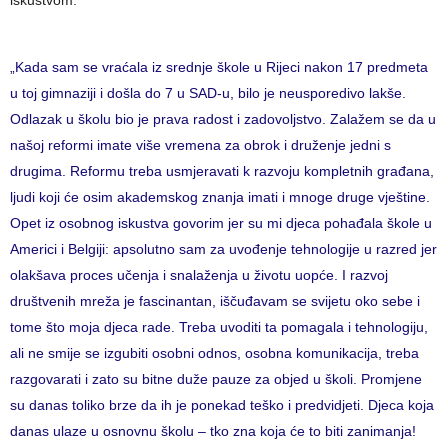
iskustvom:
„Kada sam se vraćala iz srednje škole u Rijeci nakon 17 predmeta
u toj gimnaziji i došla do 7 u SAD-u, bilo je neusporedivo lakše.
Odlazak u školu bio je prava radost i zadovoljstvo. Zalažem se da u
našoj reformi imate više vremena za obrok i druženje jedni s
drugima. Reformu treba usmjeravati k razvoju kompletnih građana,
ljudi koji će osim akademskog znanja imati i mnoge druge vještine.
Opet iz osobnog iskustva govorim jer su mi djeca pohađala škole u
Americi i Belgiji: apsolutno sam za uvođenje tehnologije u razred jer
olakšava proces učenja i snalaženja u životu uopće. I razvoj
društvenih mreža je fascinantan, iščuđavam se svijetu oko sebe i
tome što moja djeca rade. Treba uvoditi ta pomagala i tehnologiju,
ali ne smije se izgubiti osobni odnos, osobna komunikacija, treba
razgovarati i zato su bitne duže pauze za objed u školi. Promjene
su danas toliko brze da ih je ponekad teško i predvidjeti. Djeca koja
danas ulaze u osnovnu školu – tko zna koja će to biti zanimanja!