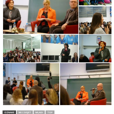
OZNAKE
MI I SVIJET
MLADI
TOP