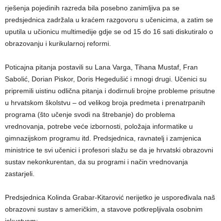
rješenja pojedinih razreda bila posebno zanimljiva pa se
predsjednica zadržala u kraćem razgovoru s učenicima, a zatim se
uputila u učionicu multimedije gdje se od 15 do 16 sati diskutiralo o
obrazovanju i kurikularnoj reformi.
Poticajna pitanja postavili su Lana Varga, Tihana Mustaf, Fran
Sabolić, Dorian Piskor,
Doris Hegedušić
i mnogi drugi. Učenici su
pripremili uistinu odlična pitanja i dodirnuli brojne probleme prisutne
u hrvatskom školstvu – od velikog broja predmeta i prenatrpanih
programa (što učenje svodi na štrebanje) do problema
vrednovanja, potrebe veće izbornosti, položaja informatike u
gimnazijskom programu itd. Predsjednica, ravnatelj i zamjenica
ministrice te svi učenici i profesori slažu se da je hrvatski obrazovni
sustav nekonkurentan, da su programi i način vrednovanja
zastarjeli.
Predsjednica Kolinda Grabar-Kitarović nerijetko je uspoređivala naš
obrazovni sustav s američkim, a stavove potkrepljivala osobnim