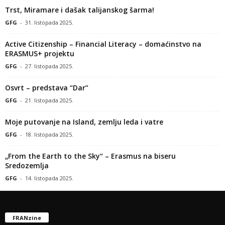
Trst, Miramare i dašak talijanskog šarma!
GFG
-
31. listopada 2025.
Active Citizenship – Financial Literacy – domaćinstvo na
ERASMUS+ projektu
GFG
-
27. listopada 2025.
Osvrt – predstava “Dar”
GFG
-
21. listopada 2025.
Moje putovanje na Island, zemlju leda i vatre
GFG
-
18. listopada 2025.
„From the Earth to the Sky“ – Erasmus na biseru
Sredozemlja
GFG
-
14. listopada 2025.
FRANzine