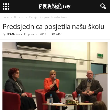
Home
Aktualno
Predsjednica posjetila našu školu
Predsjednica posjetila našu školu
By
FRANzine
-
13. prosinca 2017.
2466