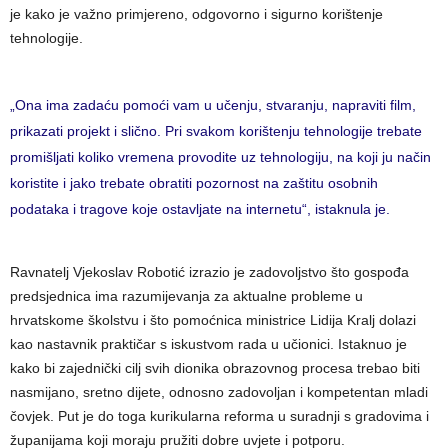
je kako je važno primjereno, odgovorno i sigurno korištenje
tehnologije.
„Ona ima zadaću pomoći vam u učenju, stvaranju, napraviti film,
prikazati projekt i slično. Pri svakom korištenju tehnologije trebate
promišljati koliko vremena provodite uz tehnologiju, na koji ju način
koristite i jako trebate obratiti pozornost na zaštitu osobnih
podataka i tragove koje ostavljate na internetu“, istaknula je.
Ravnatelj Vjekoslav Robotić izrazio je zadovoljstvo što gospođa
predsjednica ima razumijevanja za aktualne probleme u
hrvatskome školstvu i što pomoćnica ministrice Lidija Kralj dolazi
kao nastavnik praktičar s iskustvom rada u učionici. Istaknuo je
kako bi zajednički cilj svih dionika obrazovnog procesa trebao biti
nasmijano, sretno dijete, odnosno zadovoljan i kompetentan mladi
čovjek. Put je do toga kurikularna reforma u suradnji s gradovima i
županijama koji moraju pružiti dobre uvjete i potporu.