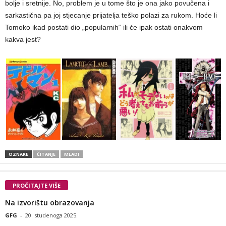
bolje i sretnije. No, problem je u tome što je ona jako povučena i
sarkastična pa joj stjecanje prijatelja teško polazi za rukom. Hoće li
Tomoko ikad postati dio „popularnih“ ili će ipak ostati onakvom
kakva jest?
OZNAKE
ČITANJE
MLADI
PROČITAJTE VIŠE
Na izvorištu obrazovanja
GFG
-
20. studenoga 2025.