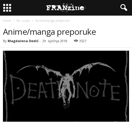
Home
Mi i svijet
Anime/manga preporuke
Anime/manga preporuke
By
Magdalena Dedić
-
29. siječnja 2018.
3527