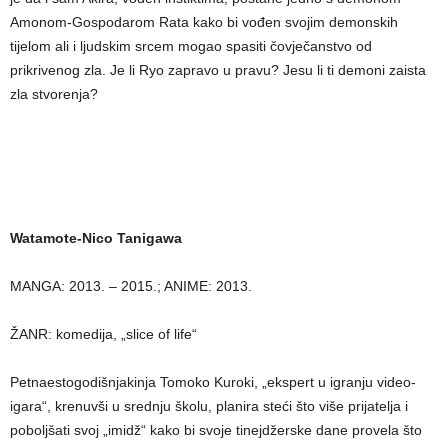
Amonom-Gospodarom Rata kako bi vođen svojim demonskih
tijelom ali i ljudskim srcem mogao spasiti čovječanstvo od
prikrivenog zla. Je li Ryo zapravo u pravu? Jesu li ti demoni zaista
zla stvorenja?
Watamote-Nico Tanigawa
MANGA: 2013. – 2015.; ANIME: 2013.
ŽANR: komedija, „slice of life“
Petnaestogodišnjakinja Tomoko Kuroki, „ekspert u igranju video-
igara“, krenuvši u srednju školu, planira steći što više prijatelja i
poboljšati svoj „imidž“ kako bi svoje tinejdžerske dane provela što