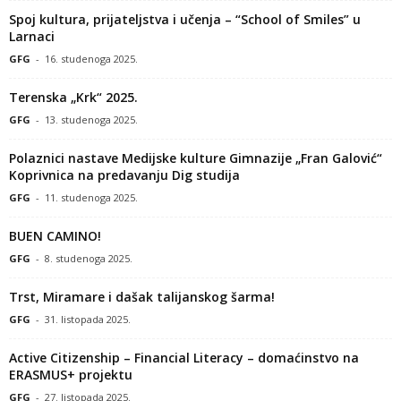
Spoj kultura, prijateljstva i učenja – “School of Smiles” u
Larnaci
GFG
-
16. studenoga 2025.
Terenska „Krk“ 2025.
GFG
-
13. studenoga 2025.
Polaznici nastave Medijske kulture Gimnazije „Fran Galović“
Koprivnica na predavanju Dig studija
GFG
-
11. studenoga 2025.
BUEN CAMINO!
GFG
-
8. studenoga 2025.
Trst, Miramare i dašak talijanskog šarma!
GFG
-
31. listopada 2025.
Active Citizenship – Financial Literacy – domaćinstvo na
ERASMUS+ projektu
GFG
-
27. listopada 2025.