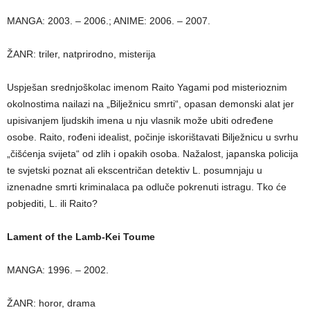
MANGA: 2003. – 2006.; ANIME: 2006. – 2007.
ŽANR: triler, natprirodno, misterija
Uspješan srednjoškolac imenom Raito Yagami pod misterioznim
okolnostima nailazi na „Bilježnicu smrti“, opasan demonski alat jer
upisivanjem ljudskih imena u nju vlasnik može ubiti određene
osobe. Raito, rođeni idealist, počinje iskorištavati Bilježnicu u svrhu
„čišćenja svijeta“ od zlih i opakih osoba. Nažalost, japanska policija
te svjetski poznat ali ekscentričan detektiv L. posumnjaju u
iznenadne smrti kriminalaca pa odluče pokrenuti istragu. Tko će
pobjediti, L. ili Raito?
Lament of the Lamb-Kei Toume
MANGA: 1996. – 2002.
ŽANR: horor, drama