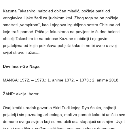
Kazuna Takashiro, naizgled običan mladić, počinje patiti od
vrtoglavica i jake žeđi za ljudskom krvi. Zbog toga se on počinje
smatrati „vampirom“, kao i njegova izgubljena sestra Chizuna od
koje traži pomoć. Priča je fokusirana na povijest te čudne bolesti
obitelji Takashiro te na odnose Kazune s obitelji i njegovim
prijateljima od kojih pokušava pobjeći kako ih ne bi uveo u svoj
svijet strave i užasa.
Devilman-Go Nagai
MANGA: 1972. – 1973.; 1. anime 1972. – 1973.; 2. anime 2018.
ŽANR: akcija, horor
Ovaj kratki uradak govori o Akiri Fudi kojeg Ryo Asuka, najbolji
prijatelj i sin poznatog arheologa, moli za pomoć kako bi uništio sve
demone ovoga svijeta koji su mu ubili oca stapajući se s njim. Uvjet
je da i sam Akira, vođen instiktima, postane jedno s demonom