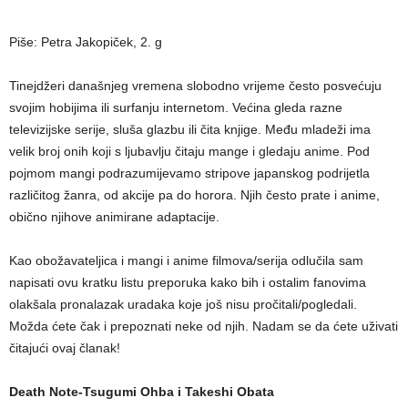
Piše: Petra Jakopiček, 2. g
Tinejdžeri današnjeg vremena slobodno vrijeme često posvećuju
svojim hobijima ili surfanju internetom. Većina gleda razne
televizijske serije, sluša glazbu ili čita knjige. Među mladeži ima
velik broj onih koji s ljubavlju čitaju mange i gledaju anime. Pod
pojmom mangi podrazumijevamo stripove japanskog podrijetla
različitog žanra, od akcije pa do horora. Njih često prate i anime,
obično njihove animirane adaptacije.
Kao obožavateljica i mangi i anime filmova/serija odlučila sam
napisati ovu kratku listu preporuka kako bih i ostalim fanovima
olakšala pronalazak uradaka koje još nisu pročitali/pogledali.
Možda ćete čak i prepoznati neke od njih. Nadam se da ćete uživati
čitajući ovaj članak!
Death Note-Tsugumi Ohba i Takeshi Obata