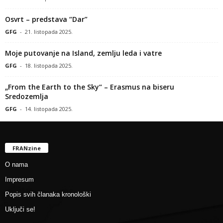
Osvrt – predstava “Dar”
GFG
-
21. listopada 2025.
Moje putovanje na Island, zemlju leda i vatre
GFG
-
18. listopada 2025.
„From the Earth to the Sky“ – Erasmus na biseru
Sredozemlja
GFG
-
14. listopada 2025.
FRANzine
O nama
Impresum
Popis svih članaka kronološki
Uključi se!