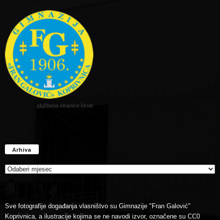
službena stranica škole
Arhiva
Arhiva
Sve fotografije događanja vlasništvo su Gimnazije "Fran Galović"
Koprivnica, a ilustracije kojima se ne navodi izvor, označene su CC0