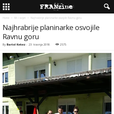
Home
Mi i svijet
Najhrabrije planinarke osvojile Ravnu goru
Najhrabrije planinarke osvojile
Ravnu goru
By
Bartol Kekez
-
23. travnja 2018.
2575