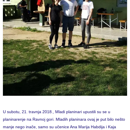
U subotu, 21. travnja 2018., Mladi planinari upustili su se u
planinarenje na Ravnoj gori. Mladih planinara ovaj je put bilo nešto
manje nego inače, samo su učenice Ana Marija Habdija i Kaja