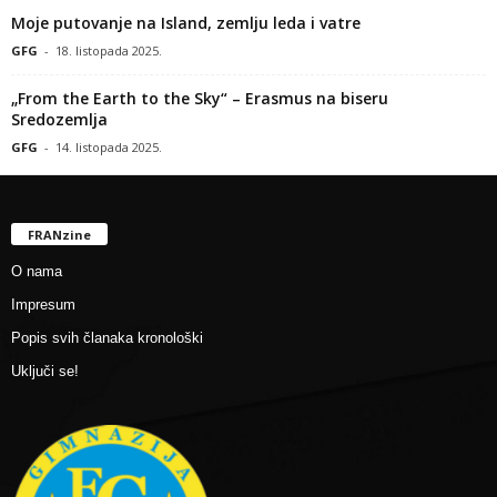
Moje putovanje na Island, zemlju leda i vatre
GFG
-
18. listopada 2025.
„From the Earth to the Sky“ – Erasmus na biseru
Sredozemlja
GFG
-
14. listopada 2025.
FRANzine
O nama
Impresum
Popis svih članaka kronološki
Uključi se!