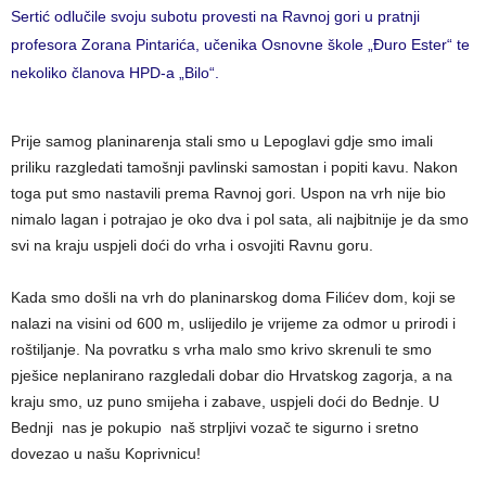
Sertić odlučile svoju subotu provesti na Ravnoj gori u pratnji
profesora Zorana Pintarića, učenika Osnovne škole „Đuro Ester“ te
nekoliko članova HPD-a „Bilo“.
Prije samog planinarenja stali smo u Lepoglavi gdje smo imali
priliku razgledati tamošnji pavlinski samostan i popiti kavu. Nakon
toga put smo nastavili prema Ravnoj gori. Uspon na vrh nije bio
nimalo lagan i potrajao je oko dva i pol sata, ali najbitnije je da smo
svi na kraju uspjeli doći do vrha i osvojiti Ravnu goru.
Kada smo došli na vrh do planinarskog doma Filićev dom, koji se
nalazi na visini od 600 m, uslijedilo je vrijeme za odmor u prirodi i
roštiljanje. Na povratku s vrha malo smo krivo skrenuli te smo
pješice neplanirano razgledali dobar dio Hrvatskog zagorja, a na
kraju smo, uz puno smijeha i zabave, uspjeli doći do Bednje. U
Bednji nas je pokupio naš strpljivi vozač te sigurno i sretno
dovezao u našu Koprivnicu!