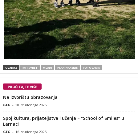
OZNAKE
MI I SVIJET
MLADI
PLANINARENJE
PUTOVANJE
PROČITAJTE VIŠE
Na izvorištu obrazovanja
GFG
-
20. studenoga 2025.
Spoj kultura, prijateljstva i učenja – “School of Smiles” u
Larnaci
GFG
-
16. studenoga 2025.