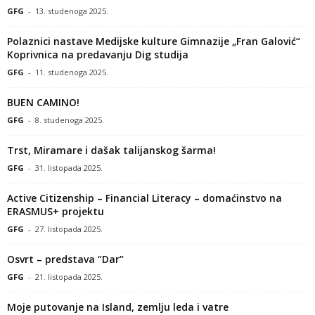
GFG
-
13. studenoga 2025.
Polaznici nastave Medijske kulture Gimnazije „Fran Galović“
Koprivnica na predavanju Dig studija
GFG
-
11. studenoga 2025.
BUEN CAMINO!
GFG
-
8. studenoga 2025.
Trst, Miramare i dašak talijanskog šarma!
GFG
-
31. listopada 2025.
Active Citizenship – Financial Literacy – domaćinstvo na
ERASMUS+ projektu
GFG
-
27. listopada 2025.
Osvrt – predstava “Dar”
GFG
-
21. listopada 2025.
Moje putovanje na Island, zemlju leda i vatre