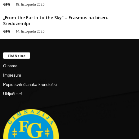
GFG
-
18. listopada 2025.
„From the Earth to the Sky“ – Erasmus na biseru
Sredozemlja
GFG
-
14. listopada 2025.
FRANzine
O nama
Impresum
Popis svih članaka kronološki
Uključi se!