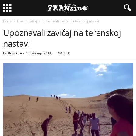
Home
Likovni izričaj
Upoznavali zavičaj na terenskoj nastavi
Upoznavali zavičaj na terenskoj
nastavi
By
Kristina
-
13. svibnja 2018.
2139