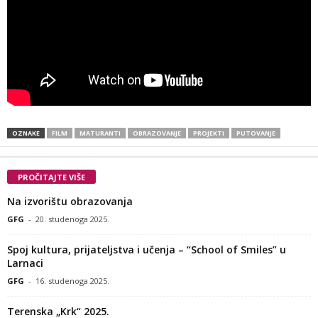
OZNAKE
FILM
MATURANTI
OBRAZOVANJE
PROJEKTI
PUTOVANJE
PROČITAJTE VIŠE
Na izvorištu obrazovanja
GFG
-
20. studenoga 2025.
Spoj kultura, prijateljstva i učenja – “School of Smiles” u
Larnaci
GFG
-
16. studenoga 2025.
Terenska „Krk“ 2025.