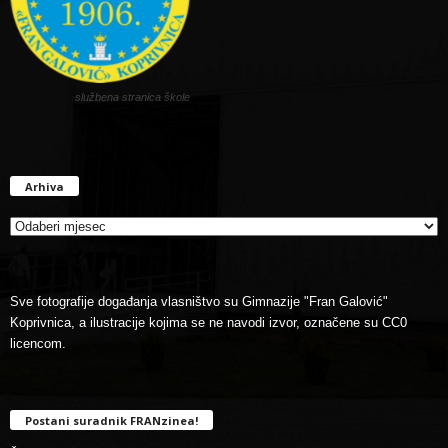
službena stranica škole
Arhiva
Arhiva
Sve fotografije događanja vlasništvo su Gimnazije "Fran Galović"
Koprivnica, a ilustracije kojima se ne navodi izvor, označene su CC0
licencom.
Postani suradnik FRANzinea!