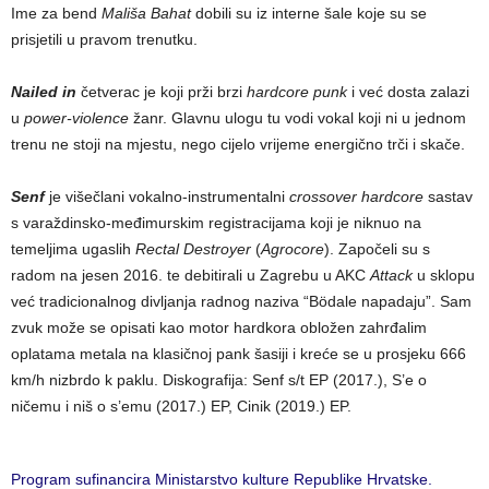
Ime za bend
Mališa Bahat
dobili su iz interne šale koje su se
prisjetili u pravom trenutku.
Nailed in
četverac je koji prži brzi
hardcore
punk
i već dosta zalazi
u
power-violence
žanr. Glavnu ulogu tu vodi vokal koji ni u jednom
trenu ne stoji na mjestu, nego cijelo vrijeme energično trči i skače.
Senf
je višečlani vokalno-instrumentalni
crossover hardcore
sastav
s varaždinsko-međimurskim registracijama koji je niknuo na
temeljima ugaslih
Rectal Destroyer
(
Agrocore
). Započeli su s
radom na jesen 2016. te debitirali u Zagrebu u AKC
Attack
u sklopu
već tradicionalnog divljanja radnog naziva “Bödale napadaju”. Sam
zvuk može se opisati kao motor hardkora obložen zahrđalim
oplatama metala na klasičnoj pank šasiji i kreće se u prosjeku 666
km/h nizbrdo k paklu. Diskografija: Senf s/t EP (2017.), S’e o
ničemu i niš o s’emu (2017.) EP, Cinik (2019.) EP.
Program sufinancira Ministarstvo kulture Republike Hrvatske.