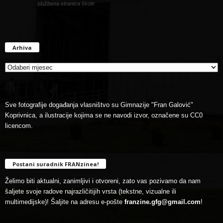
službena stranica škole
Arhiva
Arhiva
Sve fotografije događanja vlasništvo su Gimnazije "Fran Galović"
Koprivnica, a ilustracije kojima se ne navodi izvor, označene su CC0
licencom.
Postani suradnik FRANzinea!
Želimo biti aktualni, zanimljivi i otvoreni, zato vas pozivamo da nam
šaljete svoje radove najrazličitijih vrsta (tekstne, vizualne ili
multimedijske)! Šaljite na adresu e-pošte
franzine.gfg@gmail.com
!