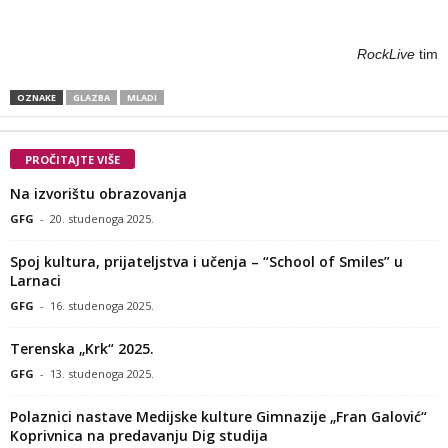
RockLive
tim
OZNAKE
GLAZBA
MLADI
PROČITAJTE VIŠE
Na izvorištu obrazovanja
GFG
-
20. studenoga 2025.
Spoj kultura, prijateljstva i učenja – “School of Smiles” u
Larnaci
GFG
-
16. studenoga 2025.
Terenska „Krk“ 2025.
GFG
-
13. studenoga 2025.
Polaznici nastave Medijske kulture Gimnazije „Fran Galović“
Koprivnica na predavanju Dig studija