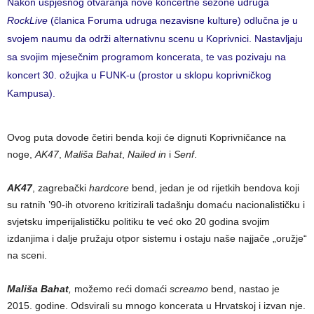
Nakon uspješnog otvaranja nove koncertne sezone udruga
RockLive
(članica Foruma udruga nezavisne kulture) odlučna je u
svojem naumu da održi alternativnu scenu u Koprivnici. Nastavljaju
sa svojim mjesečnim programom koncerata, te vas pozivaju na
koncert 30. ožujka u FUNK-u (prostor u sklopu koprivničkog
Kampusa).
Ovog puta dovode četiri benda koji će dignuti Koprivničance na
noge,
AK47
,
Mališa Bahat
,
Nailed in
i
Senf
.
AK47
, zagrebački
hardcore
bend, jedan je od rijetkih bendova koji
su ratnih ’90-ih otvoreno kritizirali tadašnju domaću nacionalističku i
svjetsku imperijalističku politiku te već oko 20 godina svojim
izdanjima i dalje pružaju otpor sistemu i ostaju naše najjače „oružje“
na sceni.
Mališa Bahat
,
možemo reći domaći
screamo
bend, nastao je
2015. godine. Odsvirali su mnogo koncerata u Hrvatskoj i izvan nje.