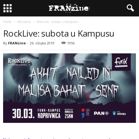
Home
Aktualno
RockLive: subota u Kampusu
RockLive: subota u Kampusu
By
FRANzine
-
26. ožujka 2019.
1956