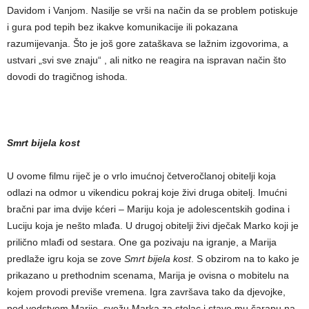
Davidom i Vanjom. Nasilje se vrši na način da se problem potiskuje
i gura pod tepih bez ikakve komunikacije ili pokazana
razumijevanja. Što je još gore zataškava se lažnim izgovorima, a
ustvari „svi sve znaju“ , ali nitko ne reagira na ispravan način što
dovodi do tragičnog ishoda.
Smrt bijela kost
U ovome filmu riječ je o vrlo imućnoj četveročlanoj obitelji koja
odlazi na odmor u vikendicu pokraj koje živi druga obitelj. Imućni
bračni par ima dvije kćeri – Mariju koja je adolescentskih godina i
Luciju koja je nešto mlađa. U drugoj obitelji živi dječak Marko koji je
prilično mlađi od sestara. One ga pozivaju na igranje, a Marija
predlaže igru koja se zove
Smrt bijela kost
. S obzirom na to kako je
prikazano u prethodnim scenama, Marija je ovisna o mobitelu na
kojem provodi previše vremena. Igra završava tako da djevojke,
pod vodstvom Marije, svežu Marka za stolac i stave mu čarapu na