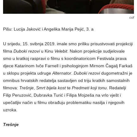
cof
Pišu: Lucija Jaković i Angelika Marija Pejić, 3. a
U srijedu, 15. svibnja 2019. imale smo priliku prisustvovati projekciji
filma
Duboki rezovi
u Kinu
Velebit
. Nakon projekcije sudjelovale
smo u kratkoj raspravi o filmu s koordinatoricom Festivala prava
djece Katarinom Ivče Farnell i psihologinjom Mirnom Čagalj Farkaš
u sklopu projekta udruge
Alternator
.
Duboki rezovi
dugometražni je
omnibus hrvatskih redatelja sastavljen od triju kratkih samostalnih
filmova:
Trešnje
,
Smrt bijela kost
te
Predmeti koji tonu
. Redatelji
Filip Peruzović, Dubravka Turić i Filipa Mojzeša na vrlo vješt i
upečatljiv način u filmu obrađuju problematiku nasilja i njegovih
uzroka.
Trešnje