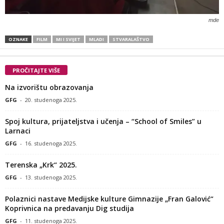
mde
OZNAKE
FILM
MI I SVIJET
MLADI
STVARALAŠTVO
PROČITAJTE VIŠE
Na izvorištu obrazovanja
GFG
-
20. studenoga 2025.
Spoj kultura, prijateljstva i učenja – “School of Smiles” u
Larnaci
GFG
-
16. studenoga 2025.
Terenska „Krk“ 2025.
GFG
-
13. studenoga 2025.
Polaznici nastave Medijske kulture Gimnazije „Fran Galović“
Koprivnica na predavanju Dig studija
GFG
-
11. studenoga 2025.