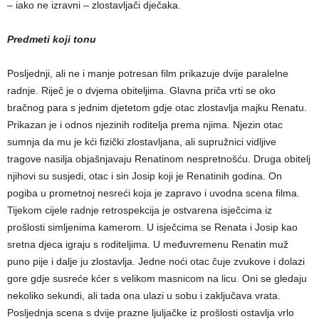
– iako ne izravni – zlostavljači dječaka.
Predmeti koji tonu
Posljednji, ali ne i manje potresan film prikazuje dvije paralelne
radnje. Riječ je o dvjema obiteljima. Glavna priča vrti se oko
bračnog para s jednim djetetom gdje otac zlostavlja majku Renatu.
Prikazan je i odnos njezinih roditelja prema njima. Njezin otac
sumnja da mu je kći fizički zlostavljana, ali supružnici vidljive
tragove nasilja objašnjavaju Renatinom nespretnošću. Druga obitelj
njihovi su susjedi, otac i sin Josip koji je Renatinih godina. On
pogiba u prometnoj nesreći koja je zapravo i uvodna scena filma.
Tijekom cijele radnje retrospekcija je ostvarena isječcima iz
prošlosti simljenima kamerom. U isječcima se Renata i Josip kao
sretna djeca igraju s roditeljima. U međuvremenu Renatin muž
puno pije i dalje ju zlostavlja. Jedne noći otac čuje zvukove i dolazi
gore gdje susreće kćer s velikom masnicom na licu. Oni se gledaju
nekoliko sekundi, ali tada ona ulazi u sobu i zaključava vrata.
Posljednja scena s dvije prazne ljuljačke iz prošlosti ostavlja vrlo