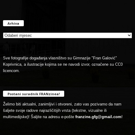
Arhiva
Arhiva
Sve fotografije događanja vlasništvo su Gimnazije "Fran Galović"
Koprivnica, a ilustracije kojima se ne navodi izvor, označene su CC0
licencom.
Postani suradnik FRANzinea!
Želimo biti aktualni, zanimljivi i otvoreni, zato vas pozivamo da nam
šaljete svoje radove najrazličitijih vrsta (tekstne, vizualne ili
multimedijske)! Šaljite na adresu e-pošte
franzine.gfg@gmail.com
!