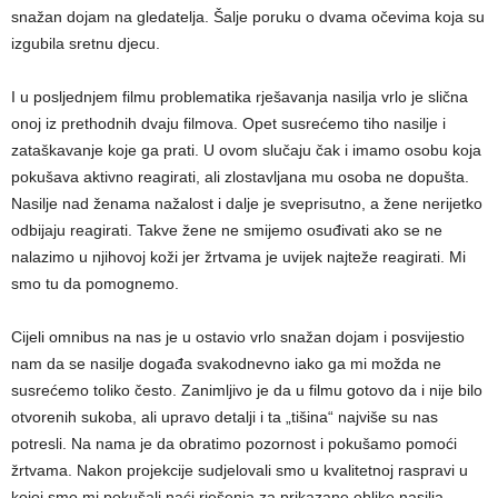
snažan dojam na gledatelja. Šalje poruku o dvama očevima koja su
izgubila sretnu djecu.
I u posljednjem filmu problematika rješavanja nasilja vrlo je slična
onoj iz prethodnih dvaju filmova. Opet susrećemo tiho nasilje i
zataškavanje koje ga prati. U ovom slučaju čak i imamo osobu koja
pokušava aktivno reagirati, ali zlostavljana mu osoba ne dopušta.
Nasilje nad ženama nažalost i dalje je sveprisutno, a žene nerijetko
odbijaju reagirati. Takve žene ne smijemo osuđivati ako se ne
nalazimo u njihovoj koži jer žrtvama je uvijek najteže reagirati. Mi
smo tu da pomognemo.
Cijeli omnibus na nas je u ostavio vrlo snažan dojam i posvijestio
nam da se nasilje događa svakodnevno iako ga mi možda ne
susrećemo toliko često. Zanimljivo je da u filmu gotovo da i nije bilo
otvorenih sukoba, ali upravo detalji i ta „tišina“ najviše su nas
potresli. Na nama je da obratimo pozornost i pokušamo pomoći
žrtvama. Nakon projekcije sudjelovali smo u kvalitetnoj raspravi u
kojoj smo mi pokušali naći rješenja za prikazane oblike nasilja.