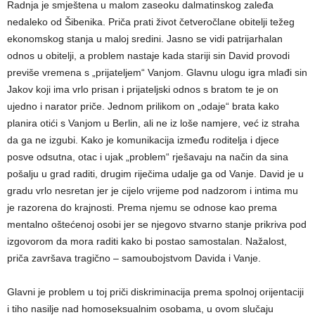
Radnja je smještena u malom zaseoku dalmatinskog zaleđa
nedaleko od Šibenika. Priča prati život četveročlane obitelji težeg
ekonomskog stanja u maloj sredini. Jasno se vidi patrijarhalan
odnos u obitelji, a problem nastaje kada stariji sin David provodi
previše vremena s „prijateljem“ Vanjom. Glavnu ulogu igra mlađi sin
Jakov koji ima vrlo prisan i prijateljski odnos s bratom te je on
ujedno i narator priče. Jednom prilikom on „odaje“ brata kako
planira otići s Vanjom u Berlin, ali ne iz loše namjere, već iz straha
da ga ne izgubi. Kako je komunikacija između roditelja i djece
posve odsutna, otac i ujak „problem“ rješavaju na način da sina
pošalju u grad raditi, drugim riječima udalje ga od Vanje. David je u
gradu vrlo nesretan jer je cijelo vrijeme pod nadzorom i intima mu
je razorena do krajnosti. Prema njemu se odnose kao prema
mentalno oštećenoj osobi jer se njegovo stvarno stanje prikriva pod
izgovorom da mora raditi kako bi postao samostalan. Nažalost,
priča završava tragično – samoubojstvom Davida i Vanje.
Glavni je problem u toj priči diskriminacija prema spolnoj orijentaciji
i tiho nasilje nad homoseksualnim osobama, u ovom slučaju