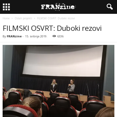
Home
Ostali projekti
FILMSKI OSVRT: Duboki rezovi
FILMSKI OSVRT: Duboki rezovi
By
FRANzine
-
15. svibnja 2019.
6336