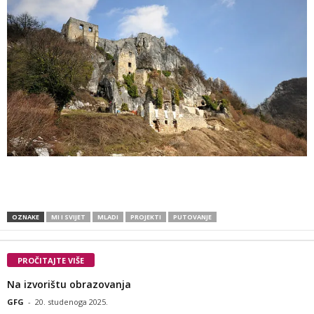
OZNAKE
MI I SVIJET
MLADI
PROJEKTI
PUTOVANJE
PROČITAJTE VIŠE
Na izvorištu obrazovanja
GFG
-
20. studenoga 2025.