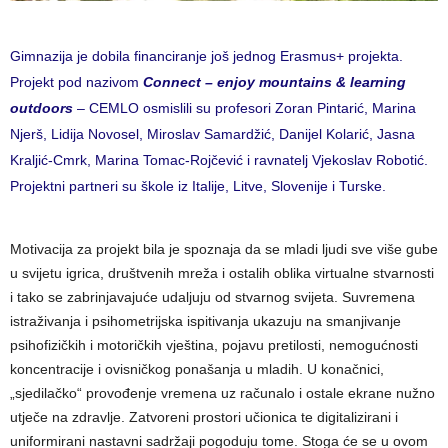
Gimnazija je dobila financiranje još jednog Erasmus+ projekta.
Projekt pod nazivom
Connect – enjoy mountains & learning
outdoors
– CEMLO osmislili su profesori Zoran Pintarić, Marina
Njerš, Lidija Novosel, Miroslav Samardžić, Danijel Kolarić, Jasna
Kraljić-Cmrk, Marina Tomac-Rojčević i ravnatelj Vjekoslav Robotić.
Projektni partneri su škole iz Italije, Litve, Slovenije i Turske.
Motivacija za projekt bila je spoznaja da se mladi ljudi sve više gube
u svijetu igrica, društvenih mreža i ostalih oblika virtualne stvarnosti
i tako se zabrinjavajuće udaljuju od stvarnog svijeta. Suvremena
istraživanja i psihometrijska ispitivanja ukazuju na smanjivanje
psihofizičkih i motoričkih vještina, pojavu pretilosti, nemogućnosti
koncentracije i ovisničkog ponašanja u mladih. U konačnici,
„sjedilačko“ provođenje vremena uz računalo i ostale ekrane nužno
utječe na zdravlje. Zatvoreni prostori učionica te digitalizirani i
uniformirani nastavni sadržaji pogoduju tome. Stoga će se u ovom