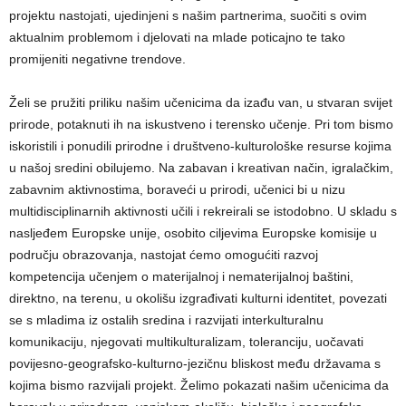
projektu nastojati, ujedinjeni s našim partnerima, suočiti s ovim
aktualnim problemom i djelovati na mlade poticajno te tako
promijeniti negativne trendove.
Želi se pružiti priliku našim učenicima da izađu van, u stvaran svijet
prirode, potaknuti ih na iskustveno i terensko učenje. Pri tom bismo
iskoristili i ponudili prirodne i društveno-kulturološke resurse kojima
u našoj sredini obilujemo. Na zabavan i kreativan način, igralačkim,
zabavnim aktivnostima, boraveći u prirodi, učenici bi u nizu
multidisciplinarnih aktivnosti učili i rekreirali se istodobno. U skladu s
nasljeđem Europske unije, osobito ciljevima Europske komisije u
području obrazovanja, nastojat ćemo omogućiti razvoj
kompetencija učenjem o materijalnoj i nematerijalnoj baštini,
direktno, na terenu, u okolišu izgrađivati kulturni identitet, povezati
se s mladima iz ostalih sredina i razvijati interkulturalnu
komunikaciju, njegovati multikulturalizam, toleranciju, uočavati
povijesno-geografsko-kulturno-jezičnu bliskost među državama s
kojima bismo razvijali projekt. Želimo pokazati našim učenicima da