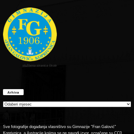
službena stranica škole
Arhiva
Arhiva
Sve fotografije događanja vlasništvo su Gimnazije "Fran Galović"
Koprivnica, a ilustracije kojima se ne navodi izvor, označene su CC0