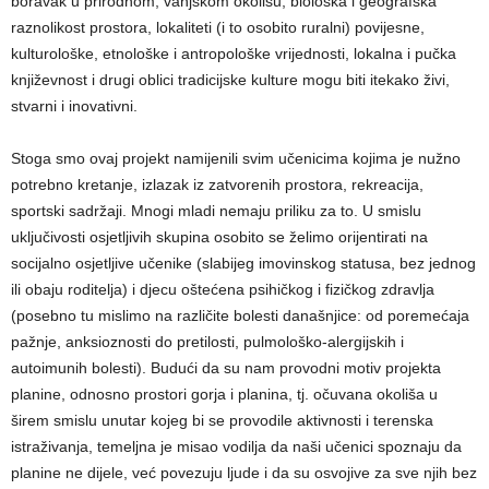
boravak u prirodnom, vanjskom okolišu, biološka i geografska
raznolikost prostora, lokaliteti (i to osobito ruralni) povijesne,
kulturološke, etnološke i antropološke vrijednosti, lokalna i pučka
književnost i drugi oblici tradicijske kulture mogu biti itekako živi,
stvarni i inovativni.
Stoga smo ovaj projekt namijenili svim učenicima kojima je nužno
potrebno kretanje, izlazak iz zatvorenih prostora, rekreacija,
sportski sadržaji. Mnogi mladi nemaju priliku za to. U smislu
uključivosti osjetljivih skupina osobito se želimo orijentirati na
socijalno osjetljive učenike (slabijeg imovinskog statusa, bez jednog
ili obaju roditelja) i djecu oštećena psihičkog i fizičkog zdravlja
(posebno tu mislimo na različite bolesti današnjice: od poremećaja
pažnje, anksioznosti do pretilosti, pulmološko-alergijskih i
autoimunih bolesti). Budući da su nam provodni motiv projekta
planine, odnosno prostori gorja i planina, tj. očuvana okoliša u
širem smislu unutar kojeg bi se provodile aktivnosti i terenska
istraživanja, temeljna je misao vodilja da naši učenici spoznaju da
planine ne dijele, već povezuju ljude i da su osvojive za sve njih bez