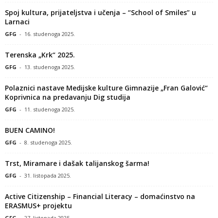
Spoj kultura, prijateljstva i učenja – “School of Smiles” u
Larnaci
GFG
-
16. studenoga 2025.
Terenska „Krk“ 2025.
GFG
-
13. studenoga 2025.
Polaznici nastave Medijske kulture Gimnazije „Fran Galović“
Koprivnica na predavanju Dig studija
GFG
-
11. studenoga 2025.
BUEN CAMINO!
GFG
-
8. studenoga 2025.
Trst, Miramare i dašak talijanskog šarma!
GFG
-
31. listopada 2025.
Active Citizenship – Financial Literacy – domaćinstvo na
ERASMUS+ projektu
GFG
-
27. listopada 2025.