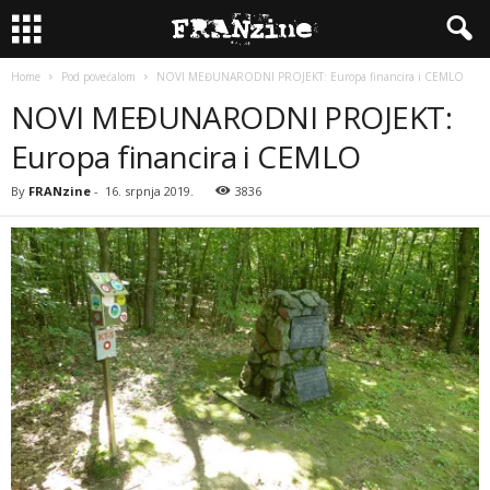
Home
Pod povećalom
NOVI MEĐUNARODNI PROJEKT: Europa financira i CEMLO
NOVI MEĐUNARODNI PROJEKT:
Europa financira i CEMLO
By
FRANzine
-
16. srpnja 2019.
3836