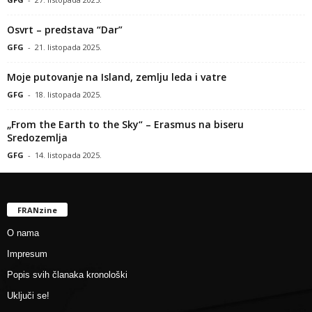
Osvrt – predstava “Dar”
GFG
-
21. listopada 2025.
Moje putovanje na Island, zemlju leda i vatre
GFG
-
18. listopada 2025.
„From the Earth to the Sky“ – Erasmus na biseru
Sredozemlja
GFG
-
14. listopada 2025.
FRANzine
O nama
Impresum
Popis svih članaka kronološki
Uključi se!