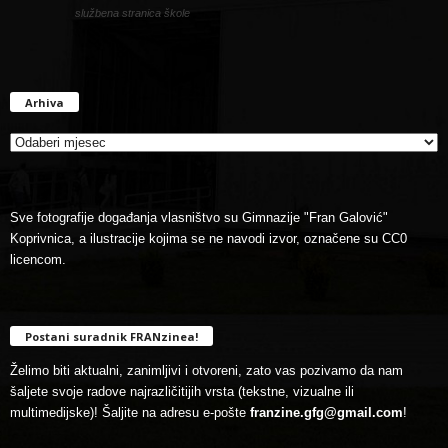
službena stranica škole
Arhiva
Arhiva
Sve fotografije događanja vlasništvo su Gimnazije "Fran Galović"
Koprivnica, a ilustracije kojima se ne navodi izvor, označene su CC0
licencom.
Postani suradnik FRANzinea!
Želimo biti aktualni, zanimljivi i otvoreni, zato vas pozivamo da nam
šaljete svoje radove najrazličitijih vrsta (tekstne, vizualne ili
multimedijske)! Šaljite na adresu e-pošte
franzine.gfg@gmail.com
!