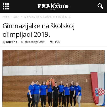
Home
Sport
Gimnazijalke na školskoj olimpijadi 2019.
Gimnazijalke na školskoj
olimpijadi 2019.
By
Kristina
-
13. studenoga 2019.
4430