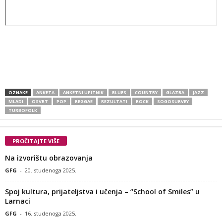
OZNAKE
ANKETA
ANKETNI UPITNIK
BLUES
COUNTRY
GLAZBA
JAZZ
MLADI
OSVRT
POP
REGGAE
REZULTATI
ROCK
SOGOSURVEY
TURBOFOLK
PROČITAJTE VIŠE
Na izvorištu obrazovanja
GFG
-
20. studenoga 2025.
Spoj kultura, prijateljstva i učenja – “School of Smiles” u
Larnaci
GFG
-
16. studenoga 2025.