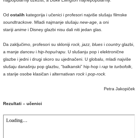
najpopularniji džezist, a Duke Ellington najnepopularniji.
Od
ostalih
kategorija i učenici i profesori najviše slušaju filmske
soundtrackove
. Mladi najmanje slušaju
new-age
, a oni
stariji
anime
i Disney glazbi nisu dali niti jedan glas.
Da zaključimo, profesori su skloniji
rock, jazz, blues
i
country
glazbi,
a manje
danceu
i
hip-hopu/rapu
. U slušanju pop i elektronične
glazbe i jedni i drugi skoro su ujednačeni. U globalu, mladi najviše
slušaju današnju pop glazbu, “balkanski” hip-hop i
rap
te
turbofolk
,
a starije osobe klasičan i alternativan
rock
i
pop-rock.
Petra Jakopiček
Rezultati – učenici