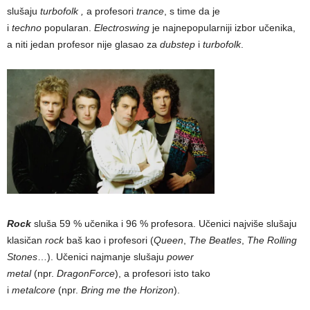
slušaju
turbofolk ,
a profesori
trance
, s time da je
i
techno
popularan.
Electroswing
je najnepopularniji izbor učenika,
a niti jedan profesor nije glasao za
dubstep
i
turbofolk
.
Rock
sluša 59 % učenika i 96 % profesora. Učenici najviše slušaju
klasičan
rock
baš kao i profesori (
Queen
,
The Beatles
,
The Rolling
Stones
…). Učenici najmanje slušaju
power
metal
(npr.
DragonForce
), a profesori isto tako
i
metalcore
(npr.
Bring me the Horizon
).