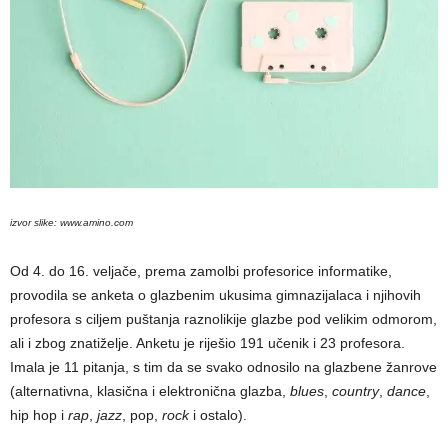
izvor slike: www.amino.com
Od 4. do 16. veljače, prema zamolbi profesorice informatike,
provodila se anketa o glazbenim ukusima gimnazijalaca i njihovih
profesora s ciljem puštanja raznolikije glazbe pod velikim odmorom,
ali i zbog znatiželje. Anketu je riješio 191 učenik i 23 profesora.
Imala je 11 pitanja, s tim da se svako odnosilo na glazbene žanrove
(alternativna, klasična i elektronična glazba,
blues
,
country
,
dance
,
hip hop i
rap
,
jazz
, pop,
rock
i ostalo).