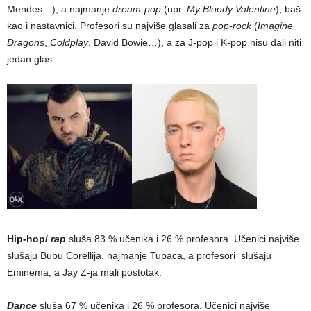
Mendes…), a najmanje
dream-pop
(npr.
My Bloody Valentine
), baš
kao i nastavnici. Profesori su najviše glasali za
pop-rock
(
Imagine
Dragons
,
Coldplay
, David Bowie…), a za J-pop i K-pop nisu dali niti
jedan glas.
Hip-hop/
rap
sluša 83 % učenika i 26 % profesora. Učenici najviše
slušaju Bubu Corellija, najmanje Tupaca, a profesori slušaju
Eminema, a Jay Z-ja mali postotak.
Dance
sluša 67 % učenika i 26 % profesora. Učenici najviše