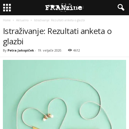
Home
Aktualno
Istraživanje: Rezultati anketa o glazbi
Istraživanje: Rezultati anketa o
glazbi
By
Petra Jakopiček
-
19. veljače 2020.
4612