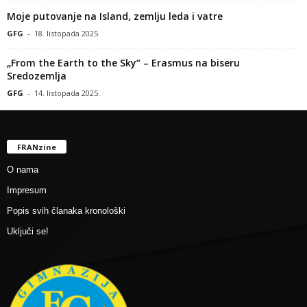
Moje putovanje na Island, zemlju leda i vatre
GFG
-
18. listopada 2025.
„From the Earth to the Sky“ – Erasmus na biseru
Sredozemlja
GFG
-
14. listopada 2025.
FRANzine
O nama
Impresum
Popis svih članaka kronološki
Uključi se!