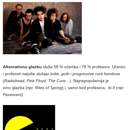
Alternativnu glazbu
sluša 58 % učenika i 78 % profesora. Učenici
i profesori najviše slušaju
indie
,
goth
i
progressive rock
bendove
(
Radiohead
,
Pink Floyd, The Cure…
). Najnepopularnija je
emo
glazba (npr.
Rites of Spring
) i, samo kod profesora,
lo-fi
(npr.
Pavement)
.